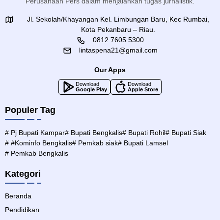
Perusahaan Pers dalam menjalankan tugas jurnalistik.
Jl. Sekolah/Khayangan Kel. Limbungan Baru, Kec Rumbai,
Kota Pekanbaru – Riau.
0812 7605 5300
lintaspena21@gmail.com
Our Apps
Download
Download
Google Play
Apple Store
Populer Tag
# Pj Bupati Kampar
# Bupati Bengkalis
# Bupati Rohil
# Bupati Siak
# #Kominfo Bengkalis
# Pemkab siak
# Bupati Lamsel
# Pemkab Bengkalis
Kategori
Beranda
Pendidikan