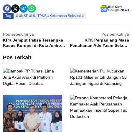
Ikuti Kami
G
o
o
g
l
e
News
Tag
#KSP #UU TPKS #Kekerasan Seksual #
Pos sebelumnya
Pos berikutnya
KPK Jemput Paksa Tersangka
KPK Perpanjang Masa
Kasus Korupsi di Kota Ambon
Penahanan Ade Yasin Selama
Karena Tak Kooperatif
40 Hari, Ini Alasannya
Pos Terkait
D
K
Agustus 5, 2026
A
a
e
m
p
e
a
n
k
t
D
P
e
J
o
P
r
M
r
Agustus 1, 2026
T
i
e
o
u
a
n
n
n
n
a
g