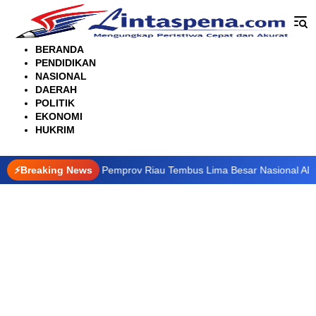
Langsung
ke
konten
BERANDA
PENDIDIKAN
NASIONAL
DAERAH
POLITIK
EKONOMI
HUKRIM
formasi Digital, Pemprov Riau Tembus Lima Besar Nasional ADLG Awa
⚡Breaking News