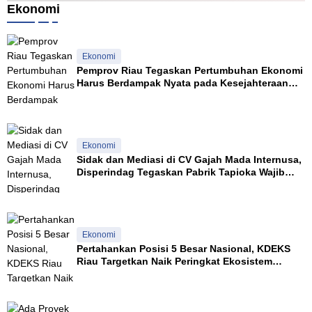
n
r
Ekonomi
j
a
Ekonomi
Pemprov Riau Tegaskan Pertumbuhan Ekonomi
Harus Berdampak Nyata pada Kesejahteraan
Masyarakat
Ekonomi
Sidak dan Mediasi di CV Gajah Mada Internusa,
Disperindag Tegaskan Pabrik Tapioka Wajib
Patuhi Pergub
Ekonomi
Pertahankan Posisi 5 Besar Nasional, KDEKS
Riau Targetkan Naik Peringkat Ekosistem
Syariah