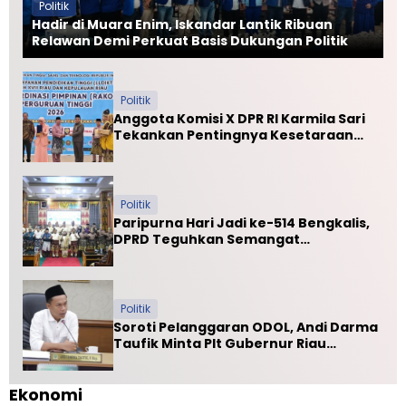
Q
Politik
T
Hadir di Muara Enim, Iskandar Lantik Ribuan
i
Relawan Demi Perkuat Basis Dukungan Politik
n
g
k
Politik
a
Anggota Komisi X DPR RI Karmila Sari
t
Tekankan Pentingnya Kesetaraan
K
Mutu PTN dan PTS
a
b
R
o
Politik
h
Paripurna Hari Jadi ke-514 Bengkalis,
u
DPRD Teguhkan Semangat
l
Membangun Negeri Junjungan
Politik
Soroti Pelanggaran ODOL, Andi Darma
Taufik Minta Plt Gubernur Riau
Selamatkan Jalan Kuala Cinaku
Ekonomi