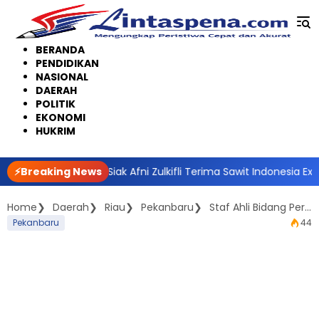
Langsung
ke
konten
BERANDA
PENDIDIKAN
NASIONAL
DAERAH
POLITIK
EKONOMI
HUKRIM
, Bupati Siak Afni Zulkifli Terima Sawit Indonesia Expo Award 202
⚡Breaking News
Home
Daerah
Riau
Pekanbaru
Staf Ahli Bidang Perekonomian, Menghadiri kegiatan Perdana Jilid II Festival Anak Islami di Mesjid Baitu Rahman
Pekanbaru
44