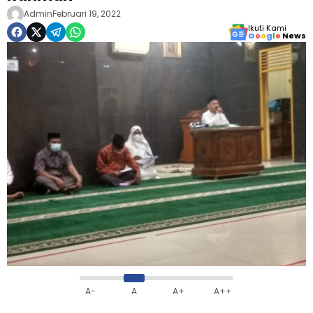
Admin
Februari 19, 2022
Ikuti Kami
G
o
o
g
l
e
News
A-
A
A+
A++