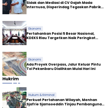
Sidak dan Mediasi di CV Gajah Mada
Internusa, Disperindag Tegaskan Pabrik
Tapioka Wajib Patuhi Pergub
Ekonomi
Pertahankan Posisi 5 Besar Nasional,
KDEKS Riau Targetkan Naik Peringkat
Ekosistem Syariah
Ekonomi
Ada Proyek Overpass, Jalur Keluar Pintu
Tol Pekanbaru Dialihkan Mulai Hari Ini
Hukrim
Hukum & Kriminal
Perkuat Pertahanan Wilayah, Menhan
Sjafrie Sjamsoeddin Tinjau Pembangunan