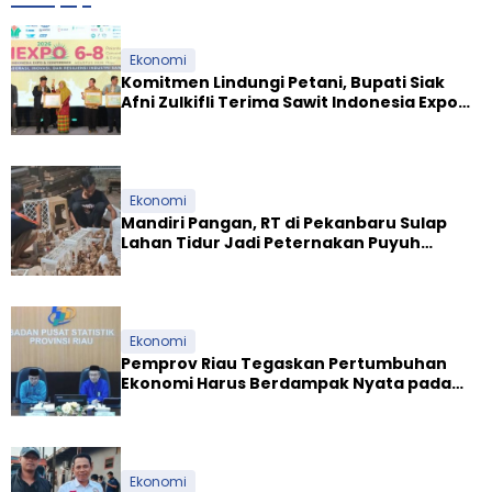
Ekonomi
Komitmen Lindungi Petani, Bupati Siak
Afni Zulkifli Terima Sawit Indonesia Expo
Award 2026
Ekonomi
Mandiri Pangan, RT di Pekanbaru Sulap
Lahan Tidur Jadi Peternakan Puyuh
Produktif
Ekonomi
Pemprov Riau Tegaskan Pertumbuhan
Ekonomi Harus Berdampak Nyata pada
Kesejahteraan Masyarakat
Ekonomi