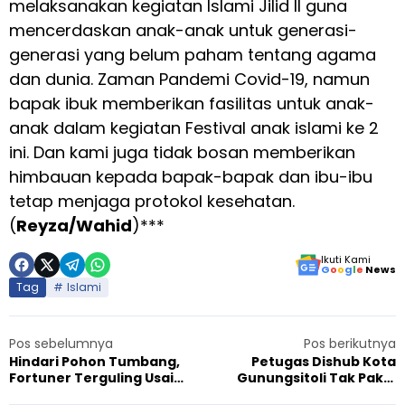
melaksanakan kegiatan Islami Jilid II guna
mencerdaskan anak-anak untuk generasi-
generasi yang belum paham tentang agama
dan dunia. Zaman Pandemi Covid-19, namun
bapak ibuk memberikan fasilitas untuk anak-
anak dalam kegiatan Festival anak islami ke 2
ini. Dan kami juga tidak bosan memberikan
himbauan kepada bapak-bapak dan ibu-ibu
tetap menjaga protokol kesehatan.
(
Reyza/Wahid
)***
Ikuti Kami
G
o
o
g
l
e
News
Tag
Islami
Pos sebelumnya
Pos berikutnya
Hindari Pohon Tumbang,
Petugas Dishub Kota
Fortuner Terguling Usai
Gunungsitoli Tak Pakai
Pengemudi Banting Setir
Masker Terkesan Abaikan