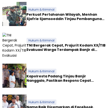
Hukum & Kriminal
Perkuat Pertahanan Wilayah, Menhan
Sjafrie Sjamsoeddin Tinjau Pembangunan
Dua Yonif Teritorial di Riau
Hukum & Kriminal
TNI Bergerak Cepat, Prajurit Kodam XX/TIB
Evakuasi Warga Terdampak Banjir di
Padang
Hukum & Kriminal
Kapolresta Padang Tinjau Banjir
Nanggalo, Pastikan Respons Cepat
Polresta dan Dirikan Posko Siaga
Hukum & Kriminal
Nama Baik Dicemarkan di Facebook,