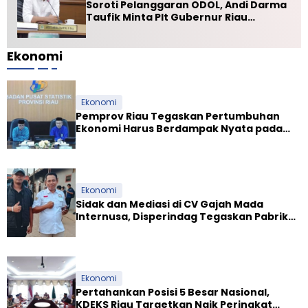
Soroti Pelanggaran ODOL, Andi Darma
Taufik Minta Plt Gubernur Riau
Selamatkan Jalan Kuala Cinaku
Ekonomi
Ekonomi
Pemprov Riau Tegaskan Pertumbuhan
Ekonomi Harus Berdampak Nyata pada
Kesejahteraan Masyarakat
Ekonomi
Sidak dan Mediasi di CV Gajah Mada
Internusa, Disperindag Tegaskan Pabrik
Tapioka Wajib Patuhi Pergub
Ekonomi
Pertahankan Posisi 5 Besar Nasional,
KDEKS Riau Targetkan Naik Peringkat