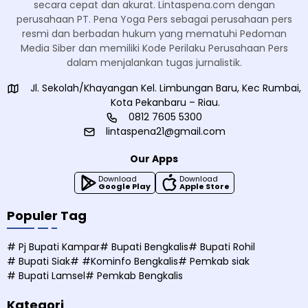
secara cepat dan akurat. Lintaspena.com dengan
perusahaan PT. Pena Yoga Pers sebagai perusahaan pers
resmi dan berbadan hukum yang mematuhi Pedoman
Media Siber dan memiliki Kode Perilaku Perusahaan Pers
dalam menjalankan tugas jurnalistik.
Jl. Sekolah/Khayangan Kel. Limbungan Baru, Kec Rumbai,
Kota Pekanbaru – Riau.
0812 7605 5300
lintaspena21@gmail.com
Our Apps
Download
Download
Google Play
Apple Store
Populer Tag
# Pj Bupati Kampar
# Bupati Bengkalis
# Bupati Rohil
# Bupati Siak
# #Kominfo Bengkalis
# Pemkab siak
# Bupati Lamsel
# Pemkab Bengkalis
Kategori