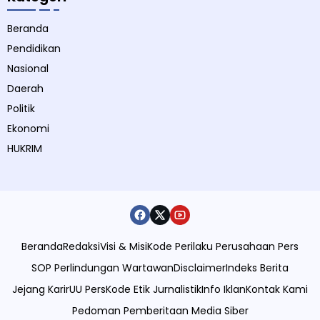
Beranda
Pendidikan
Nasional
Daerah
Politik
Ekonomi
HUKRIM
Beranda
Redaksi
Visi & Misi
Kode Perilaku Perusahaan Pers
SOP Perlindungan Wartawan
Disclaimer
Indeks Berita
Jejang Karir
UU Pers
Kode Etik Jurnalistik
Info Iklan
Kontak Kami
Pedoman Pemberitaan Media Siber