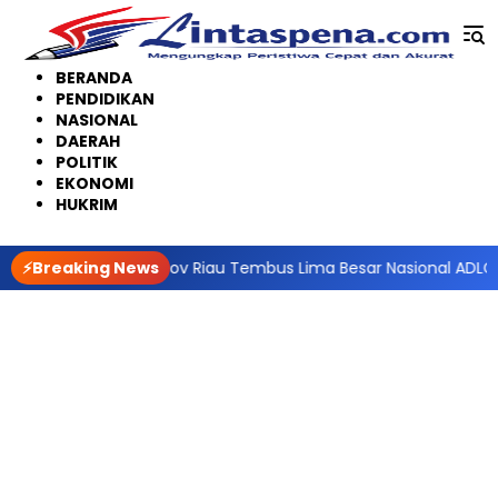
Langsung
ke
konten
BERANDA
PENDIDIKAN
NASIONAL
DAERAH
POLITIK
EKONOMI
HUKRIM
asi Digital, Pemprov Riau Tembus Lima Besar Nasional ADLG Awa
⚡Breaking News