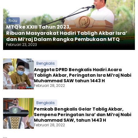
Riau
MTQ ke XXIII Tahun 2023,
Ribuan Masyarakat Hadiri Tabligh Akbar Isra’
dan Mi’raj Dalam Rangka Pembukaan MTQ
Tingkat Kab Rohul
Februari 23, 2023
Bengkalis
Anggota DPRD Bengkalis Hadiri Acara
Tabligh Akbar, Peringatan Isra Mi’raj Nabi
Muhammad SAW tahun 1443 H
Februari 28, 2022
Bengkalis
Pemkab Bengkalis Gelar Tablig Akbar,
Sempena Peringatan Isra’ dan Mi’raj Nabi
Muhammad SAW, tahun 1443 H
Februari 28, 2022