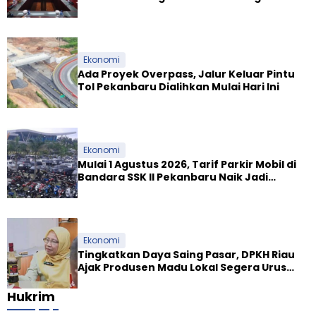
Ekosistem Syariah
Ekonomi
Ada Proyek Overpass, Jalur Keluar Pintu
Tol Pekanbaru Dialihkan Mulai Hari Ini
Ekonomi
Mulai 1 Agustus 2026, Tarif Parkir Mobil di
Bandara SSK II Pekanbaru Naik Jadi
Rp9.000
Ekonomi
Tingkatkan Daya Saing Pasar, DPKH Riau
Ajak Produsen Madu Lokal Segera Urus
Dokumen NKV
Hukrim