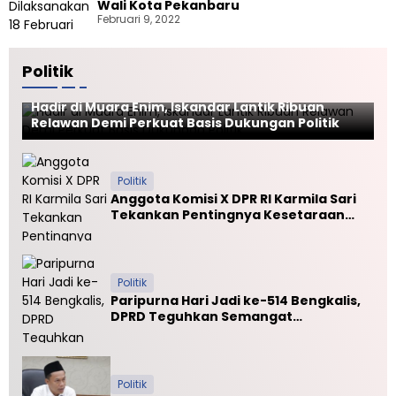
Wali Kota Pekanbaru
Februari 9, 2022
Politik
Politik
Hadir di Muara Enim, Iskandar Lantik Ribuan
Relawan Demi Perkuat Basis Dukungan Politik
Politik
Anggota Komisi X DPR RI Karmila Sari
Tekankan Pentingnya Kesetaraan
Mutu PTN dan PTS
Politik
Paripurna Hari Jadi ke-514 Bengkalis,
DPRD Teguhkan Semangat
Membangun Negeri Junjungan
Politik