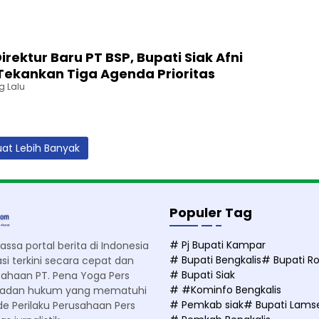
i
e
a
T
t
u
e
L
n
r
i
g
b
a
k
Direktur Baru PT BSP, Bupati Siak Afni
a
r
a
i Tekankan Tiga Agenda Prioritas
i
P
n
g Lalu
k
e
S
A
n
e
j
e
m
a
r
a
n
o
n
at Lebih Banyak
g
r
g
F
A
a
i
k
t
r
h
G
e
i
r
Populer Tag
F
r
e
i
n
e
# Pj Bupati Kampar
g
y
n
sa portal berita di Indonesia
h
a
C
# Bupati Bengkalis
# Bupati Ro
i terkini secara cepat dan
t
D
i
# Bupati Siak
sahaan PT. Pena Yoga Pers
e
i
t
# #Kominfo Bengkalis
rbadan hukum yang mematuhi
r
e
y
# Pemkab siak
# Bupati Lams
e Perilaku Perusahaan Pers
2
v
d