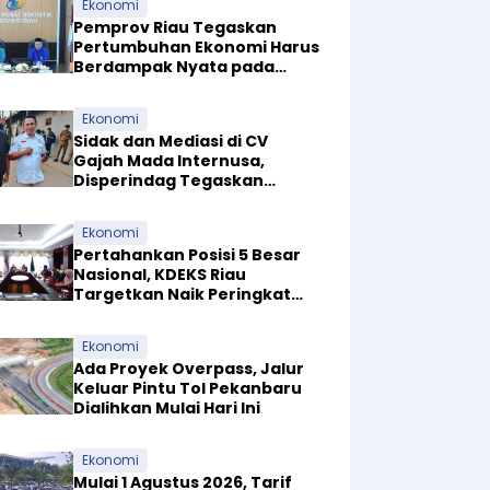
Ekonomi
Pemprov Riau Tegaskan
Pertumbuhan Ekonomi Harus
Berdampak Nyata pada
Kesejahteraan Masyarakat
Ekonomi
Sidak dan Mediasi di CV
Gajah Mada Internusa,
Disperindag Tegaskan
Pabrik Tapioka Wajib Patuhi
Pergub
Ekonomi
Pertahankan Posisi 5 Besar
Nasional, KDEKS Riau
Targetkan Naik Peringkat
Ekosistem Syariah
Ekonomi
Ada Proyek Overpass, Jalur
Keluar Pintu Tol Pekanbaru
Dialihkan Mulai Hari Ini
Ekonomi
Mulai 1 Agustus 2026, Tarif