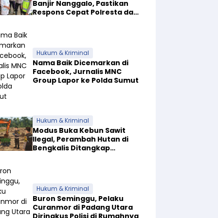
Banjir Nanggalo, Pastikan
Respons Cepat Polresta dan
Dirikan Posko Siaga
Hukum & Kriminal
Nama Baik Dicemarkan di
Facebook, Jurnalis MNC
Group Lapor ke Polda Sumut
Hukum & Kriminal
Modus Buka Kebun Sawit
Ilegal, Perambah Hutan di
Bengkalis Ditangkap
Bersama Alat Berat
Hukum & Kriminal
Buron Seminggu, Pelaku
Curanmor di Padang Utara
Diringkus Polisi di Rumahnya