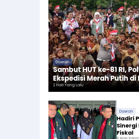
Daerah
Sambut HUT ke-81 RI, Pol
Ekspedisi Merah Putih d
2 Hari Yang Lalu
Daerah
Hadiri 
Sinergi
Fiskal
6 Hari Yang