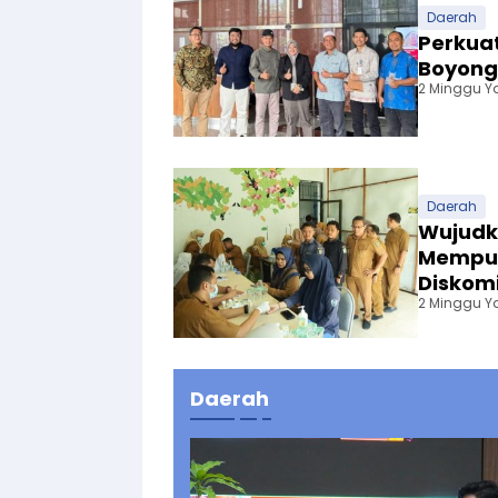
Daerah
Perkuat
Boyong 
2 Minggu Y
Daerah
Wujudk
Mempur
Diskomi
2 Minggu Y
Daerah