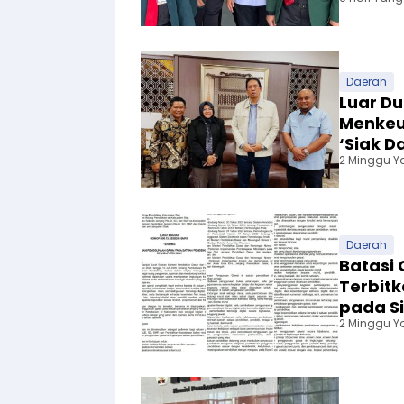
Daerah
Luar D
Menkeu
‘Siak D
2 Minggu Y
Daerah
Batasi 
Terbitk
pada S
2 Minggu Y