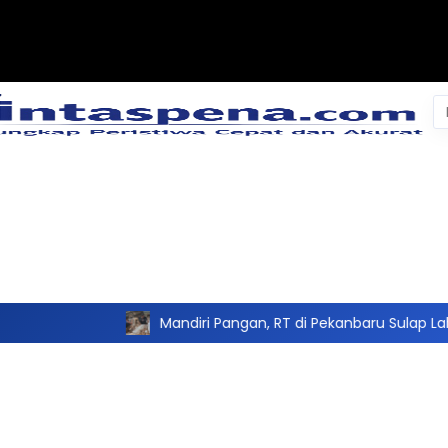
Pe
un
Mandiri Pangan, RT di Pekanbaru Sulap Lahan Tidur Jad