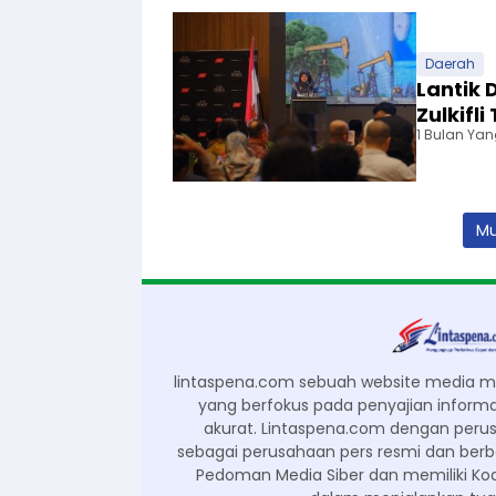
u
T
e
m
Daerah
b
Lantik 
u
Zulkifl
s
1 Bulan Yan
L
i
m
a
B
Mu
e
s
a
r
N
a
s
i
lintaspena.com sebuah website media mas
o
yang berfokus pada penyajian informas
n
akurat. Lintaspena.com dengan peru
a
sebagai perusahaan pers resmi dan be
l
Pedoman Media Siber dan memiliki Kod
A