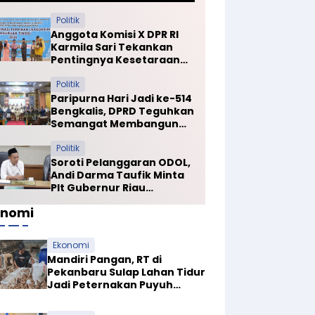
Politik
Anggota Komisi X DPR RI
Karmila Sari Tekankan
Pentingnya Kesetaraan
Mutu PTN dan PTS
Politik
Paripurna Hari Jadi ke-514
Bengkalis, DPRD Teguhkan
Semangat Membangun
Negeri Junjungan
Politik
Soroti Pelanggaran ODOL,
Andi Darma Taufik Minta
Plt Gubernur Riau
Selamatkan Jalan Kuala
onomi
Cinaku
Ekonomi
Mandiri Pangan, RT di
Pekanbaru Sulap Lahan Tidur
Jadi Peternakan Puyuh
Produktif