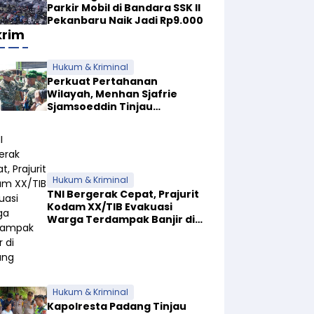
Parkir Mobil di Bandara SSK II
Pekanbaru Naik Jadi Rp9.000
krim
Hukum & Kriminal
Perkuat Pertahanan
Wilayah, Menhan Sjafrie
Sjamsoeddin Tinjau
Pembangunan Dua Yonif
Teritorial di Riau
Hukum & Kriminal
TNI Bergerak Cepat, Prajurit
Kodam XX/TIB Evakuasi
Warga Terdampak Banjir di
Padang
Hukum & Kriminal
Kapolresta Padang Tinjau