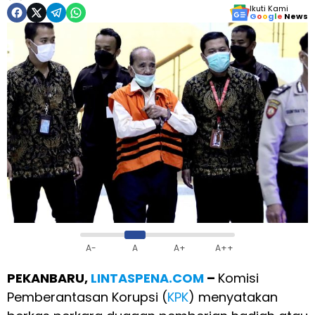
Ikuti Kami
G
o
o
g
l
e
News
A-
A
A+
A++
PEKANBARU,
LINTASPENA.COM
–
Komisi
Pemberantasan Korupsi (
KPK
) menyatakan