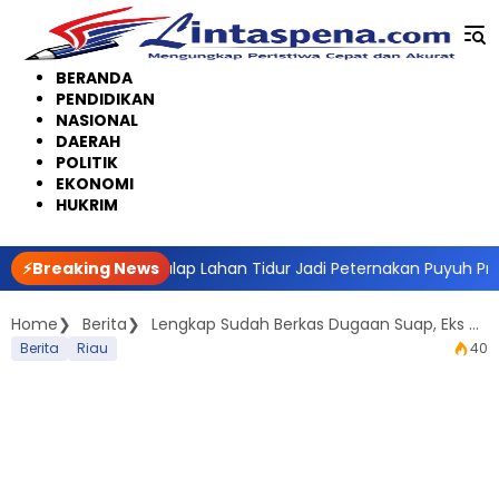
Langsung
ke
konten
BERANDA
PENDIDIKAN
NASIONAL
DAERAH
POLITIK
EKONOMI
HUKRIM
Pekanbaru Sulap Lahan Tidur Jadi Peternakan Puyuh Produktif
⚡Breaking News
Home
Berita
Lengkap Sudah Berkas Dugaan Suap, Eks Gubernur Riau Annas Maamun segera Disidangkan
Berita
Riau
40