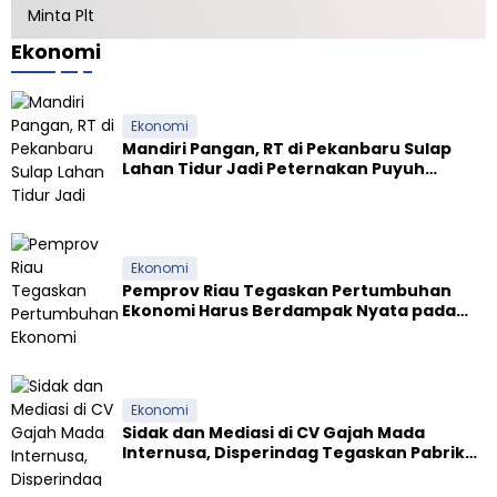
A
Selamatkan Jalan Kuala Cinaku
n
t
Ekonomi
a
r
a
Ekonomi
b
a
Mandiri Pangan, RT di Pekanbaru Sulap
n
Lahan Tidur Jadi Peternakan Puyuh
g
Produktif
s
a
Ekonomi
Pemprov Riau Tegaskan Pertumbuhan
Ekonomi Harus Berdampak Nyata pada
Kesejahteraan Masyarakat
Ekonomi
Sidak dan Mediasi di CV Gajah Mada
Internusa, Disperindag Tegaskan Pabrik
Tapioka Wajib Patuhi Pergub