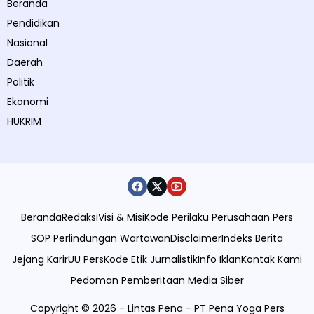
Beranda
Pendidikan
Nasional
Daerah
Politik
Ekonomi
HUKRIM
Beranda
Redaksi
Visi & Misi
Kode Perilaku Perusahaan Pers
SOP Perlindungan Wartawan
Disclaimer
Indeks Berita
Jejang Karir
UU Pers
Kode Etik Jurnalistik
Info Iklan
Kontak Kami
Pedoman Pemberitaan Media Siber
Copyright © 2026 - Lintas Pena - PT Pena Yoga Pers