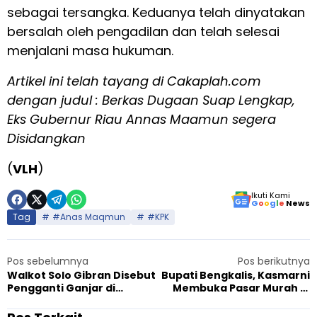
sebagai tersangka. Keduanya telah dinyatakan
bersalah oleh pengadilan dan telah selesai
menjalani masa hukuman.
Artikel ini telah tayang di Cakaplah.com
dengan judul :
Berkas Dugaan Suap Lengkap,
Eks Gubernur Riau Annas Maamun segera
Disidangkan
(
VLH
)
Ikuti Kami
G
o
o
g
l
e
News
Tag
#Anas Maqmun
#KPK
Pos sebelumnya
Pos berikutnya
Walkot Solo Gibran Disebut
Bupati Bengkalis, Kasmarni
Pengganti Ganjar di
Membuka Pasar Murah di
Jateng: Enggak Kaget Saya
Kecamatan Pinggir