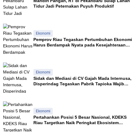
Mandiri Pangan, RT di Pekanbaru Sulap Lahan
u
Tidur Jadi Peternakan Puyuh Produktif
S
u
l
u
k
Ekonomi
Pemprov Riau Tegaskan Pertumbuhan Ekonomi
Harus Berdampak Nyata pada Kesejahteraan
Masyarakat
Ekonomi
Sidak dan Mediasi di CV Gajah Mada Internusa,
Disperindag Tegaskan Pabrik Tapioka Wajib
Patuhi Pergub
Ekonomi
Pertahankan Posisi 5 Besar Nasional, KDEKS
Riau Targetkan Naik Peringkat Ekosistem
Syariah