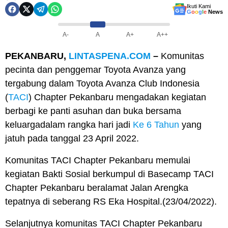
Ikuti Kami
G
o
o
g
l
e
News
A-
A
A+
A++
PEKANBARU,
LINTASPENA.COM
–
Komunitas
pecinta dan penggemar Toyota Avanza yang
tergabung dalam Toyota Avanza Club Indonesia
(
TACI
) Chapter Pekanbaru mengadakan kegiatan
berbagi ke panti asuhan dan buka bersama
keluargadalam rangka hari jadi
Ke 6 Tahun
yang
jatuh pada tanggal 23 April 2022.
Komunitas TACI Chapter Pekanbaru memulai
kegiatan Bakti Sosial berkumpul di Basecamp TACI
Chapter Pekanbaru beralamat Jalan Arengka
tepatnya di seberang RS Eka Hospital.(23/04/2022).
Selanjutnya komunitas TACI Chapter Pekanbaru