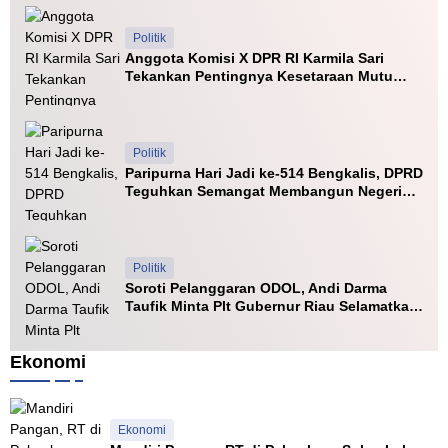
b
r
j
W
i
m
i
a
Politik
t
o
r
l
Anggota Komisi X DPR RI Karmila Sari
I
S
i
Tekankan Pentingnya Kesetaraan Mutu
k
u
K
PTN dan PTS
a
o
d
a
t
i
t
a
L
r
Politik
M
u
a
Paripurna Hari Jadi ke-514 Bengkalis, DPRD
e
b
Teguhkan Semangat Membangun Negeri
d
u
Junjungan
a
k
n
L
a
Politik
r
Soroti Pelanggaran ODOL, Andi Darma
a
Taufik Minta Plt Gubernur Riau Selamatkan
n
Jalan Kuala Cinaku
g
a
Ekonomi
n
S
u
r
Ekonomi
a