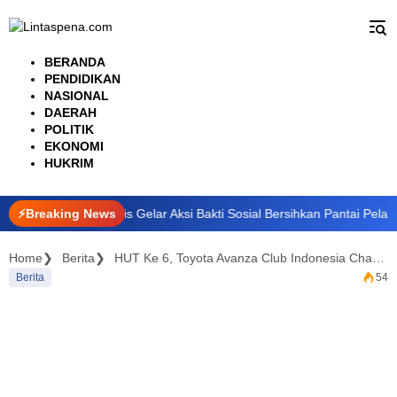
Langsung
ke
konten
BERANDA
PENDIDIKAN
NASIONAL
DAERAH
POLITIK
EKONOMI
HUKRIM
KN 1 Bengkalis Gelar Aksi Bakti Sosial Bersihkan Pantai Pelabuhan Sr
⚡Breaking News
Home
Berita
HUT Ke 6, Toyota Avanza Club Indonesia Chapter Pekanbaru Salurkan Bantuan ke Panti Asuhan
Berita
54