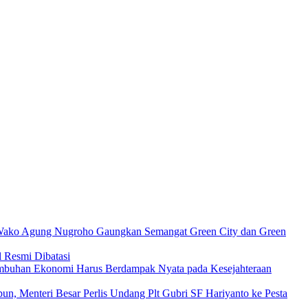
ko Agung Nugroho Gaungkan Semangat Green City dan Green
 Resmi Dibatasi
mbuhan Ekonomi Harus Berdampak Nyata pada Kesejahteraan
n, Menteri Besar Perlis Undang Plt Gubri SF Hariyanto ke Pesta