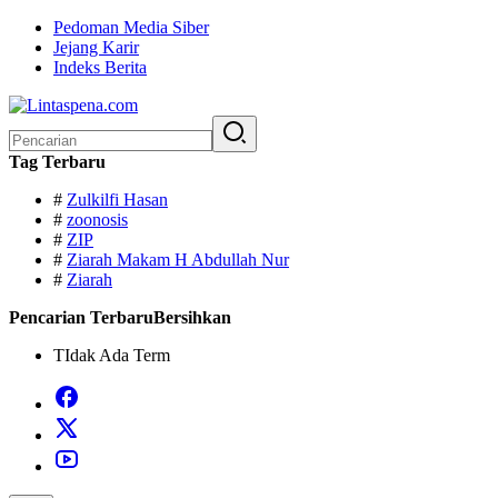
Langsung
Pedoman Media Siber
ke
Jejang Karir
konten
Indeks Berita
Pencarian
untuk:
Tag Terbaru
#
Zulkilfi Hasan
#
zoonosis
#
ZIP
#
Ziarah Makam H Abdullah Nur
#
Ziarah
Pencarian Terbaru
Bersihkan
TIdak Ada Term