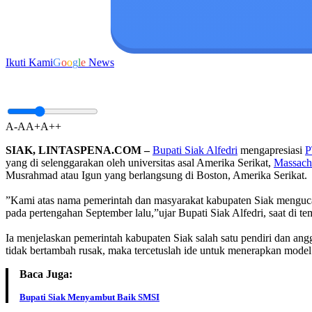
Ikuti Kami
G
o
o
g
l
e
News
A-
A
A+
A++
SIAK, LINTASPENA.COM –
Bupati Siak Alfedri
mengapresiasi
P
yang di selenggarakan oleh universitas asal Amerika Serikat,
Massachu
Musrahmad atau Igun yang berlangsung di Boston, Amerika Serikat.
”Kami atas nama pemerintah dan masyarakat kabupaten Siak mengucapk
pada pertengahan September lalu,”ujar Bupati Siak Alfedri, saat di t
Ia menjelaskan pemerintah kabupaten Siak salah satu pendiri dan ang
tidak bertambah rusak, maka tercetuslah ide untuk menerapkan model
Baca Juga:
Bupati Siak Menyambut Baik SMSI