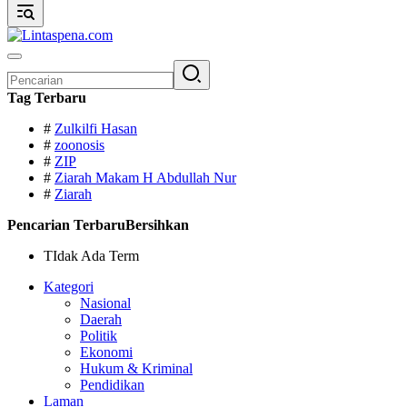
Pencarian
untuk:
Tag Terbaru
#
Zulkilfi Hasan
#
zoonosis
#
ZIP
#
Ziarah Makam H Abdullah Nur
#
Ziarah
Pencarian Terbaru
Bersihkan
TIdak Ada Term
Kategori
Nasional
Daerah
Politik
Ekonomi
Hukum & Kriminal
Pendidikan
Laman