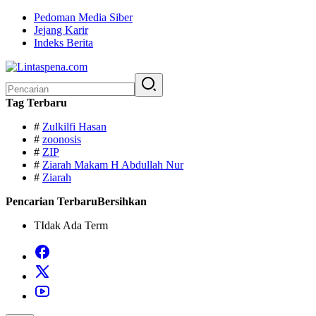
Langsung
Pedoman Media Siber
ke
Jejang Karir
konten
Indeks Berita
Pencarian
untuk:
Tag Terbaru
#
Zulkilfi Hasan
#
zoonosis
#
ZIP
#
Ziarah Makam H Abdullah Nur
#
Ziarah
Pencarian Terbaru
Bersihkan
TIdak Ada Term