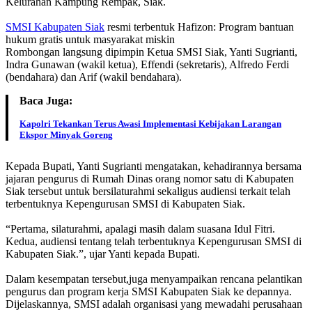
Kelurahan Kampung Rempak, Siak.
SMSI Kabupaten Siak
resmi terbentuk Hafizon: Program bantuan
hukum gratis untuk masyarakat miskin
Rombongan langsung dipimpin Ketua SMSI Siak, Yanti Sugrianti,
Indra Gunawan (wakil ketua), Effendi (sekretaris), Alfredo Ferdi
(bendahara) dan Arif (wakil bendahara).
Baca Juga:
Kapolri Tekankan Terus Awasi Implementasi Kebijakan Larangan
Ekspor Minyak Goreng
Kepada Bupati, Yanti Sugrianti mengatakan, kehadirannya bersama
jajaran pengurus di Rumah Dinas orang nomor satu di Kabupaten
Siak tersebut untuk bersilaturahmi sekaligus audiensi terkait telah
terbentuknya Kepengurusan SMSI di Kabupaten Siak.
“Pertama, silaturahmi, apalagi masih dalam suasana Idul Fitri.
Kedua, audiensi tentang telah terbentuknya Kepengurusan SMSI di
Kabupaten Siak.”, ujar Yanti kepada Bupati.
Dalam kesempatan tersebut,juga menyampaikan rencana pelantikan
pengurus dan program kerja SMSI Kabupaten Siak ke depannya.
Dijelaskannya, SMSI adalah organisasi yang mewadahi perusahaan