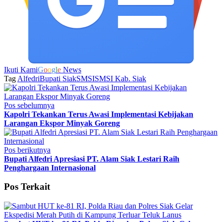
Ikuti Kami
G
o
o
g
l
e
News
Tag
Alfedri
Bupati Siak
SMSI
SMSI Kab. Siak
Pos sebelumnya
Kapolri Tekankan Terus Awasi Implementasi Kebijakan
Larangan Ekspor Minyak Goreng
Pos berikutnya
Bupati Alfedri Apresiasi PT. Alam Siak Lestari Raih
Penghargaan Internasional
Pos Terkait