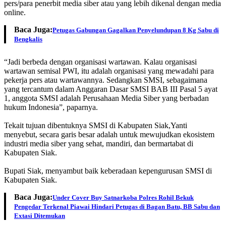
pers/para penerbit media siber atau yang lebih dikenal dengan media
online.
Baca Juga:
Petugas Gabungan Gagalkan Penyelundupan 8 Kg Sabu di
Bengkalis
“Jadi berbeda dengan organisasi wartawan. Kalau organisasi
wartawan semisal PWI, itu adalah organisasi yang mewadahi para
pekerja pers atau wartawannya. Sedangkan SMSI, sebagaimana
yang tercantum dalam Anggaran Dasar SMSI BAB III Pasal 5 ayat
1, anggota SMSI adalah Perusahaan Media Siber yang berbadan
hukum Indonesia”, paparnya.
Tekait tujuan dibentuknya SMSI di Kabupaten Siak,Yanti
menyebut, secara garis besar adalah untuk mewujudkan ekosistem
industri media siber yang sehat, mandiri, dan bermartabat di
Kabupaten Siak.
Bupati Siak, menyambut baik keberadaan kepengurusan SMSI di
Kabupaten Siak.
Baca Juga:
Under Cover Buy Satnarkoba Polres Rohil Bekuk
Pengedar Terkenal Piawai Hindari Petugas di Bagan Batu, BB Sabu dan
Extasi Ditemukan