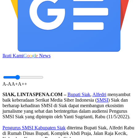
Ikuti Kami
G
o
o
g
l
e
News
A-
A
A+
A++
SIAK, LINTASPENA.COM –
Bupati Siak
,
Alfedri
menyambut
baik keberadaan Serikat Media Siber Indonesia (
SMSI
) Siak dan
berharap kehadiran SMSI di Siak dapat membangun ekosistim
jurnalisme yang sehat dan berintegritas dalam audiensi Pengurus
SMSI Siak yang dipimpin oleh Yanti Sugrianti, Rabu (11/5/2022).
Pengurus SMSI Kabupaten Siak
diterima Bupati Siak, Alfedri Rabu
di Rumah Dinas Bupati, Komplek Abdi Praja, Jalan Raja Kecik,