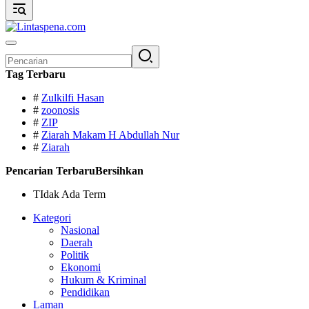
Pencarian
untuk:
Tag Terbaru
#
Zulkilfi Hasan
#
zoonosis
#
ZIP
#
Ziarah Makam H Abdullah Nur
#
Ziarah
Pencarian Terbaru
Bersihkan
TIdak Ada Term
Kategori
Nasional
Daerah
Politik
Ekonomi
Hukum & Kriminal
Pendidikan
Laman