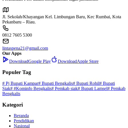
Jl. Sekolah/Khayangan Kel. Limbungan Baru, Kec Rumbai, Kota
Pekanbaru – Riau.
0812 7605 5300
lintaspena21@gmail.com
Our Apps
Download
Google Play
Download
Apple Store
Populer Tag
# Pj Bupati Kampar
# Bupati Bengkalis
# Bupati Rohil
# Bupati
Siak
# #Kominfo Bengkalis
# Pemkab siak
# Bupati Lamsel
# Pemkab
Bengkalis
Kategori
Beranda
Pendidikan
Nasional