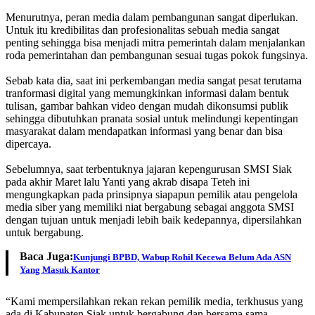
Menurutnya, peran media dalam pembangunan sangat diperlukan.
Untuk itu kredibilitas dan profesionalitas sebuah media sangat
penting sehingga bisa menjadi mitra pemerintah dalam menjalankan
roda pemerintahan dan pembangunan sesuai tugas pokok fungsinya.
Sebab kata dia, saat ini perkembangan media sangat pesat terutama
tranformasi digital yang memungkinkan informasi dalam bentuk
tulisan, gambar bahkan video dengan mudah dikonsumsi publik
sehingga dibutuhkan pranata sosial untuk melindungi kepentingan
masyarakat dalam mendapatkan informasi yang benar dan bisa
dipercaya.
Sebelumnya, saat terbentuknya jajaran kepengurusan SMSI Siak
pada akhir Maret lalu Yanti yang akrab disapa Teteh ini
mengungkapkan pada prinsipnya siapapun pemilik atau pengelola
media siber yang memiliki niat bergabung sebagai anggota SMSI
dengan tujuan untuk menjadi lebih baik kedepannya, dipersilahkan
untuk bergabung.
Baca Juga:
Kunjungi BPBD, Wabup Rohil Kecewa Belum Ada ASN
Yang Masuk Kantor
“Kami mempersilahkan rekan rekan pemilik media, terkhusus yang
ada di Kabupaten Siak untuk bergabung dan bersama sama