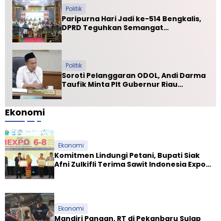
Politik
Paripurna Hari Jadi ke-514 Bengkalis,
DPRD Teguhkan Semangat
Membangun Negeri Junjungan
Politik
Soroti Pelanggaran ODOL, Andi Darma
Taufik Minta Plt Gubernur Riau
Selamatkan Jalan Kuala Cinaku
Ekonomi
Ekonomi
Komitmen Lindungi Petani, Bupati Siak
Afni Zulkifli Terima Sawit Indonesia Expo
Award 2026
Ekonomi
Mandiri Pangan, RT di Pekanbaru Sulap