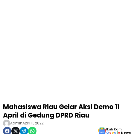
Mahasiswa Riau Gelar Aksi Demo 11
April di Gedung DPRD Riau
Admin
April 11, 2022
Ikuti Kami
G
o
o
g
l
e
News