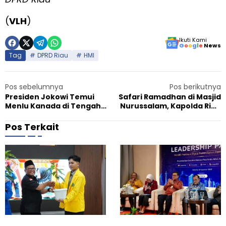
(
VLH
)
Ikuti Kami
G
o
o
g
l
e
News
Tag
DPRD Riau
HMI
Pos sebelumnya
Pos berikutnya
Presiden Jokowi Temui
Safari Ramadhan di Masjid
Menlu Kanada di Tengah
Nurussalam, Kapolda Riau
Gaduh G20 soal Rusia
Irjen Muh Iqbal Yakini
Silaturahmi Mudahkan
Pos Terkait
Tugas Polisi
K
S
Agustus 7, 2026
A
P
u
U
k
R
s
i
e
a
s