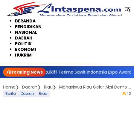
Langsung
ke
konten
BERANDA
PENDIDIKAN
NASIONAL
DAERAH
POLITIK
EKONOMI
HUKRIM
 Siak Afni Zulkifli Terima Sawit Indonesia Expo Award 2026
⚡Breaking News
Home
Daerah
Riau
Mahasiswa Riau Gelar Aksi Demo 11 April di Gedung DPRD Riau
Berita
Daerah
Riau
42