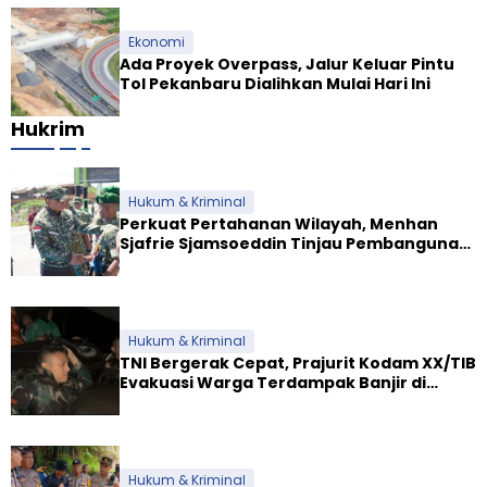
Ekonomi
Ada Proyek Overpass, Jalur Keluar Pintu
Tol Pekanbaru Dialihkan Mulai Hari Ini
Hukrim
Hukum & Kriminal
Perkuat Pertahanan Wilayah, Menhan
Sjafrie Sjamsoeddin Tinjau Pembangunan
Dua Yonif Teritorial di Riau
Hukum & Kriminal
TNI Bergerak Cepat, Prajurit Kodam XX/TIB
Evakuasi Warga Terdampak Banjir di
Padang
Hukum & Kriminal