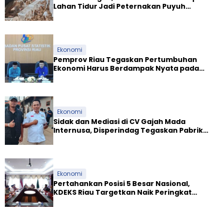
Lahan Tidur Jadi Peternakan Puyuh
Produktif
Ekonomi
Pemprov Riau Tegaskan Pertumbuhan
Ekonomi Harus Berdampak Nyata pada
Kesejahteraan Masyarakat
Ekonomi
Sidak dan Mediasi di CV Gajah Mada
Internusa, Disperindag Tegaskan Pabrik
Tapioka Wajib Patuhi Pergub
Ekonomi
Pertahankan Posisi 5 Besar Nasional,
KDEKS Riau Targetkan Naik Peringkat
Ekosistem Syariah