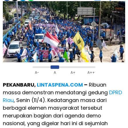
A-
A
A+
A++
PEKANBARU,
LINTASPENA.COM
–
Ribuan
massa demonstran mendatangi gedung
DPRD
Riau
, Senin (11/4). Kedatangan masa dari
berbagai elemen masyarakat tersebut
merupakan bagian dari agenda demo
nasional, yang digelar hari ini di sejumlah