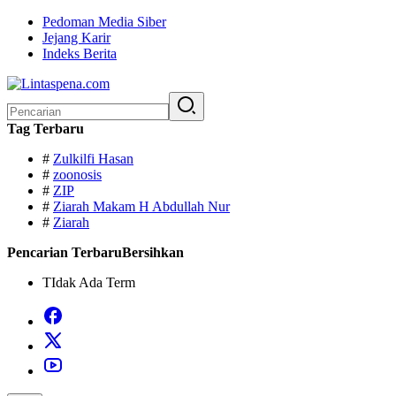
Langsung
Pedoman Media Siber
ke
Jejang Karir
konten
Indeks Berita
Pencarian
untuk:
Tag Terbaru
#
Zulkilfi Hasan
#
zoonosis
#
ZIP
#
Ziarah Makam H Abdullah Nur
#
Ziarah
Pencarian Terbaru
Bersihkan
TIdak Ada Term