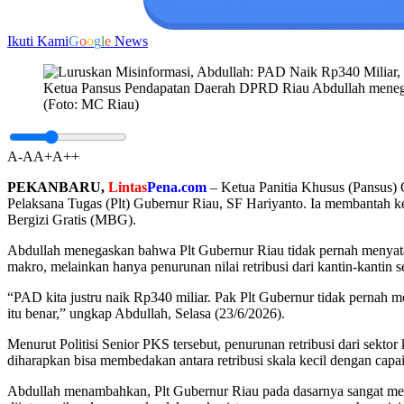
Ikuti Kami
G
o
o
g
l
e
News
Ketua Pansus Pendapatan Daerah DPRD Riau Abdullah menegaska
(Foto: MC Riau)
A-
A
A+
A++
PEKANBARU,
Lintas
Pena.com
– Ketua Panitia Khusus (Pansus) 
Pelaksana Tugas (Plt) Gubernur Riau, SF Hariyanto. Ia membantah
Bergizi Gratis (MBG).
Abdullah menegaskan bahwa Plt Gubernur Riau tidak pernah menyata
makro, melainkan hanya penurunan nilai retribusi dari kantin-kantin s
“PAD kita justru naik Rp340 miliar. Pak Plt Gubernur tidak pernah 
itu benar,” ungkap Abdullah, Selasa (23/6/2026).
Menurut Politisi Senior PKS tersebut, penurunan retribusi dari sekto
diharapkan bisa membedakan antara retribusi skala kecil dengan cap
Abdullah menambahkan, Plt Gubernur Riau pada dasarnya sangat mend