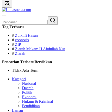
Pencarian
untuk:
Tag Terbaru
#
Zulkilfi Hasan
#
zoonosis
#
ZIP
#
Ziarah Makam H Abdullah Nur
#
Ziarah
Pencarian Terbaru
Bersihkan
TIdak Ada Term
Kategori
Nasional
Daerah
Politik
Ekonomi
Hukum & Kriminal
Pendidikan
Laman