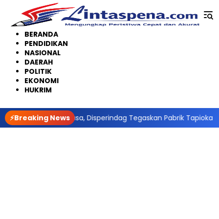
Langsung
ke
konten
BERANDA
PENDIDIKAN
NASIONAL
DAERAH
POLITIK
EKONOMI
HUKRIM
a Internusa, Disperindag Tegaskan Pabrik Tapioka Wajib Patuhi 
⚡Breaking News