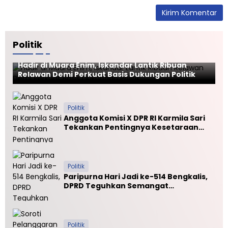
r
u
g
s
i
d
l
e
i
Politik
s
r
Politik
Hadir di Muara Enim, Iskandar Lantik Ribuan
Relawan Demi Perkuat Basis Dukungan Politik
Politik
Anggota Komisi X DPR RI Karmila Sari
Tekankan Pentingnya Kesetaraan
Mutu PTN dan PTS
Politik
Paripurna Hari Jadi ke-514 Bengkalis,
DPRD Teguhkan Semangat
Membangun Negeri Junjungan
Politik