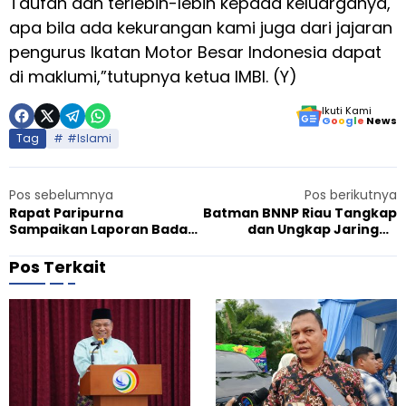
Taufan dan terlebih-lebih kepada keluarganya,
apa bila ada kekurangan kami juga dari jajaran
pengurus Ikatan Motor Besar Indonesia dapat
di maklumi,”tutupnya ketua IMBI. (Y)
Ikuti Kami
G
o
o
g
l
e
News
Tag
#Islami
Pos sebelumnya
Pos berikutnya
Rapat Paripurna
Batman BNNP Riau Tangkap
Sampaikan Laporan Badan
dan Ungkap Jaringan
Anggaran Terkait LKPJ
Pengedar Narkoba, Lima
Bupati Bengkalis Akhir
Warga Kampar Lebaran
Pos Terkait
Tahun Anggaran Tahun
Dalam Sel
2021
P
Agustus 4, 2026
A
r
p
o
e
g
r