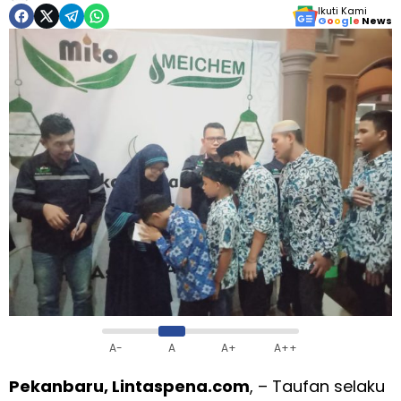
Ikuti Kami
G
o
o
g
l
e
News
A-
A
A+
A++
Pekanbaru, Lintaspena.com
, – Taufan selaku