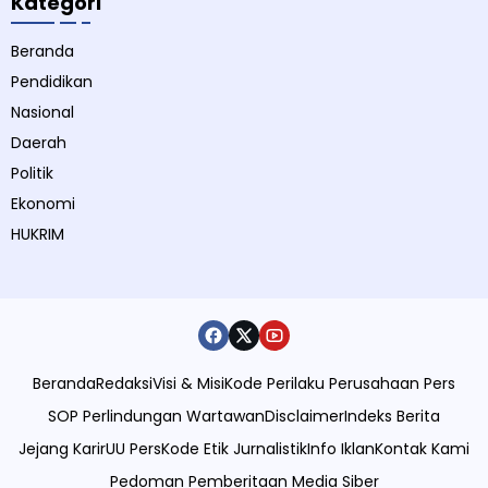
Kategori
Beranda
Pendidikan
Nasional
Daerah
Politik
Ekonomi
HUKRIM
Beranda
Redaksi
Visi & Misi
Kode Perilaku Perusahaan Pers
SOP Perlindungan Wartawan
Disclaimer
Indeks Berita
Jejang Karir
UU Pers
Kode Etik Jurnalistik
Info Iklan
Kontak Kami
Pedoman Pemberitaan Media Siber