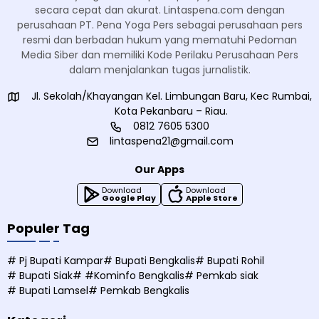
secara cepat dan akurat. Lintaspena.com dengan
perusahaan PT. Pena Yoga Pers sebagai perusahaan pers
resmi dan berbadan hukum yang mematuhi Pedoman
Media Siber dan memiliki Kode Perilaku Perusahaan Pers
dalam menjalankan tugas jurnalistik.
Jl. Sekolah/Khayangan Kel. Limbungan Baru, Kec Rumbai,
Kota Pekanbaru – Riau.
0812 7605 5300
lintaspena21@gmail.com
Our Apps
Download
Download
Google Play
Apple Store
Populer Tag
# Pj Bupati Kampar
# Bupati Bengkalis
# Bupati Rohil
# Bupati Siak
# #Kominfo Bengkalis
# Pemkab siak
# Bupati Lamsel
# Pemkab Bengkalis