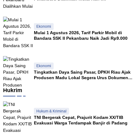
p
a
n
S
e
Ekonomi
h
Mulai 1 Agustus 2026, Tarif Parkir Mobil di
a
Bandara SSK II Pekanbaru Naik Jadi Rp9.000
r
i
-
h
a
Ekonomi
r
Tingkatkan Daya Saing Pasar, DPKH Riau Ajak
i
Produsen Madu Lokal Segera Urus Dokumen
NKV
Hukrim
Hukum & Kriminal
TNI Bergerak Cepat, Prajurit Kodam XX/TIB
Evakuasi Warga Terdampak Banjir di Padang