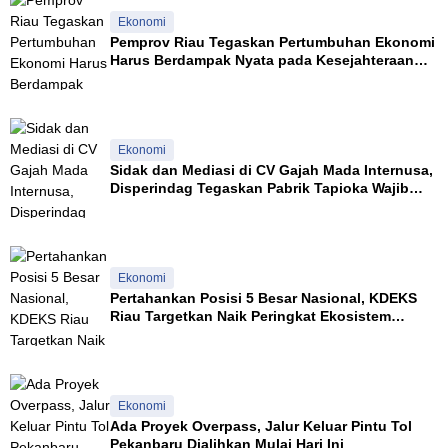
e
a
n
Ekonomi
i
g
Pemprov Riau Tegaskan Pertumbuhan Ekonomi
K
k
Harus Berdampak Nyata pada Kesejahteraan
e
a
Masyarakat
p
l
a
i
h
s
l
Ekonomi
a
Sidak dan Mediasi di CV Gajah Mada Internusa,
w
Disperindag Tegaskan Pabrik Tapioka Wajib
a
Patuhi Pergub
n
a
n
D
Ekonomi
a
Pertahankan Posisi 5 Besar Nasional, KDEKS
l
Riau Targetkan Naik Peringkat Ekosistem
a
Syariah
m
K
e
h
i
Ekonomi
d
Ada Proyek Overpass, Jalur Keluar Pintu Tol
u
Pekanbaru Dialihkan Mulai Hari Ini