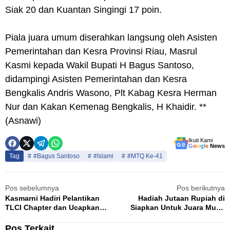
Siak 20 dan Kuantan Singingi 17 poin.
Piala juara umum diserahkan langsung oleh Asisten
Pemerintahan dan Kesra Provinsi Riau, Masrul
Kasmi kepada Wakil Bupati H Bagus Santoso,
didampingi Asisten Pemerintahan dan Kesra
Bengkalis Andris Wasono, Plt Kabag Kesra Herman
Nur dan Kakan Kemenag Bengkalis, H Khaidir. **
(Asnawi)
Ikuti Kami
G
o
o
g
l
e
News
Tag
#Bagus Santoso
#Islami
#MTQ Ke-41
Pos sebelumnya
Pos berikutnya
Kasmarni Hadiri Pelantikan
Hadiah Jutaan Rupiah di
TLCI Chapter dan Ucapkan
Siapkan Untuk Juara Muba
Selamat Pada Pengurus
Fun Run
Pos Terkait