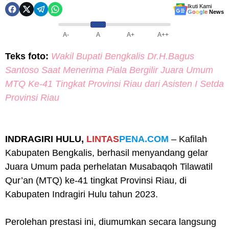
Ikuti Kami
G
o
o
g
l
e
News
A-
A
A+
A++
Teks foto:
Wakil Bupati Bengkalis Dr.H.Bagus
Santoso Saat Menerima Piala Bergilir Juara Umum
MTQ Ke-41 Tingkat Provinsi Riau dari Asisten I Setda
Provinsi Riau
INDRAGIRI HULU,
LINTAS
PENA.COM
– Kafilah
Kabupaten Bengkalis, berhasil menyandang gelar
Juara Umum pada perhelatan Musabaqoh Tilawatil
Qur’an (MTQ) ke-41 tingkat Provinsi Riau, di
Kabupaten Indragiri Hulu tahun 2023.
Perolehan prestasi ini, diumumkan secara langsung