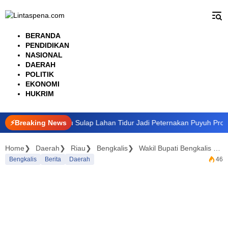
Langsung
ke
konten
BERANDA
PENDIDIKAN
NASIONAL
DAERAH
POLITIK
EKONOMI
HUKRIM
T di Pekanbaru Sulap Lahan Tidur Jadi Peternakan Puyuh Produktif
⚡Breaking News
Home
Daerah
Riau
Bengkalis
Wakil Bupati Bengkalis Dampingi Gubri Safari Ramadhan di Masjid Sabilillah Pedekik
Bengkalis
Berita
Daerah
46