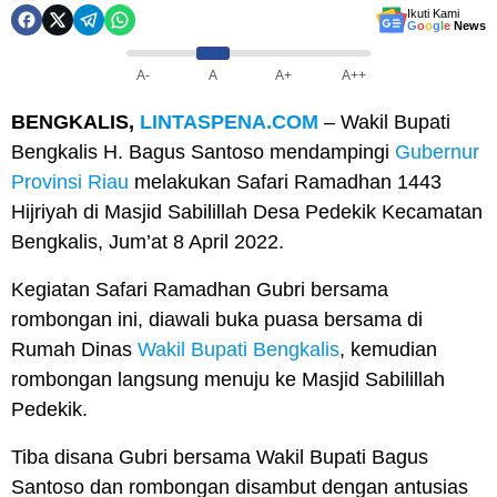
Ikuti Kami
G
o
o
g
l
e
News
A-
A
A+
A++
BENGKALIS,
LINTASPENA.COM
– Wakil Bupati
Bengkalis H. Bagus Santoso mendampingi
Gubernur
Provinsi Riau
melakukan Safari Ramadhan 1443
Hijriyah di Masjid Sabilillah Desa Pedekik Kecamatan
Bengkalis, Jum’at 8 April 2022.
Kegiatan Safari Ramadhan Gubri bersama
rombongan ini, diawali buka puasa bersama di
Rumah Dinas
Wakil Bupati Bengkalis
, kemudian
rombongan langsung menuju ke Masjid Sabilillah
Pedekik.
Tiba disana Gubri bersama Wakil Bupati Bagus
Santoso dan rombongan disambut dengan antusias