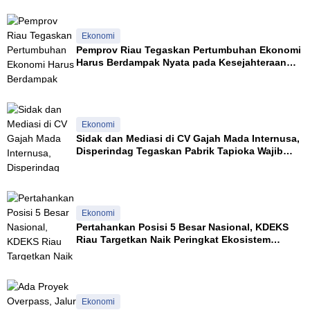
r
i
D
Ekonomi
i
Pemprov Riau Tegaskan Pertumbuhan Ekonomi
n
Harus Berdampak Nyata pada Kesejahteraan
i
Masyarakat
l
a
i
M
Ekonomi
i
Sidak dan Mediasi di CV Gajah Mada Internusa,
n
Disperindag Tegaskan Pabrik Tapioka Wajib
i
Patuhi Pergub
m
K
e
t
Ekonomi
e
Pertahankan Posisi 5 Besar Nasional, KDEKS
l
Riau Targetkan Naik Peringkat Ekosistem
i
Syariah
t
i
a
n
Ekonomi
A