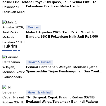
Ada Proyek Overpass, Jalur Keluar Pintu Tol
d
Pekanbaru Dialihkan Mulai Hari Ini
m
i
n
i
s
Ekonomi
t
Mulai 1 Agustus 2026, Tarif Parkir Mobil di
r
Bandara SSK II Pekanbaru Naik Jadi Rp9.000
a
s
i
Hukrim
Hukum & Kriminal
Perkuat Pertahanan Wilayah, Menhan Sjafrie
Sjamsoeddin Tinjau Pembangunan Dua Yonif
Teritorial di Riau
Hukum & Kriminal
TNI Bergerak Cepat, Prajurit Kodam XX/TIB
Evakuasi Warga Terdampak Banjir di Padang