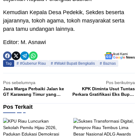
Kemudian Kepala Desa Pedekik, Sekdes beserta
jajarannya, tokoh agama, tokoh masyarakat serta
para tamu undangan lainnya.
Editor: M. Asnawi
Ikuti Kami
G
o
o
g
l
e
News
Tag
#Gubenur Riau
#Wakil Bupati Bengkalis
Baznas
Pos sebelumnya
Pos berikutnya
Jasa Marga Perbaiki Jalan ke
KPK Diminta Usut Tuntas
GT Karawang Timur yang
Perkara Gratifikasi Eks Bupati
Rusak Parah
Bengkalis Amril Mukminin
Pos Terkait
K
S
Agustus 7, 2026
A
P
u