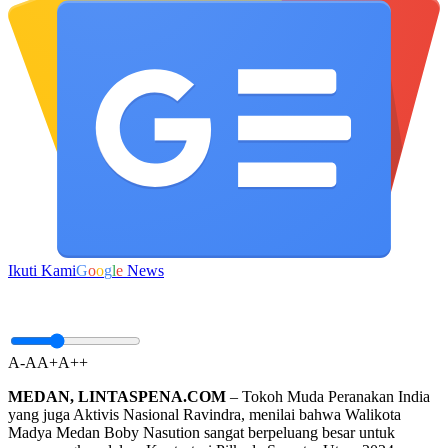
Ikuti Kami
G
o
o
g
l
e
News
A-
A
A+
A++
MEDAN, LINTASPENA.COM
– Tokoh Muda Peranakan India
yang juga Aktivis Nasional Ravindra, menilai bahwa Walikota
Madya Medan Boby Nasution sangat berpeluang besar untuk