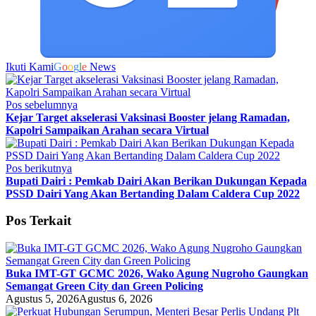
Ikuti Kami
G
o
o
g
l
e
News
Pos sebelumnya
Kejar Target akselerasi Vaksinasi Booster jelang Ramadan,
Kapolri Sampaikan Arahan secara Virtual
Pos berikutnya
Bupati Dairi : Pemkab Dairi Akan Berikan Dukungan Kepada
PSSD Dairi Yang Akan Bertanding Dalam Caldera Cup 2022
Pos Terkait
Buka IMT-GT GCMC 2026, Wako Agung Nugroho Gaungkan
Semangat Green City dan Green Policing
Agustus 5, 2026
Agustus 6, 2026