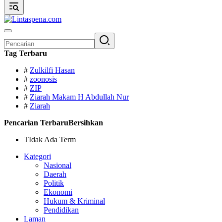
Pencarian
untuk:
Tag Terbaru
#
Zulkilfi Hasan
#
zoonosis
#
ZIP
#
Ziarah Makam H Abdullah Nur
#
Ziarah
Pencarian Terbaru
Bersihkan
TIdak Ada Term
Kategori
Nasional
Daerah
Politik
Ekonomi
Hukum & Kriminal
Pendidikan
Laman