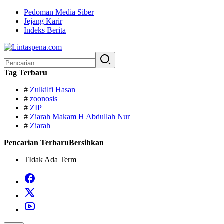
Langsung
Pedoman Media Siber
ke
Jejang Karir
konten
Indeks Berita
Pencarian
untuk:
Tag Terbaru
#
Zulkilfi Hasan
#
zoonosis
#
ZIP
#
Ziarah Makam H Abdullah Nur
#
Ziarah
Pencarian Terbaru
Bersihkan
TIdak Ada Term