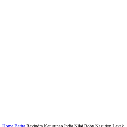
Home
Berita
Ravindra Keturunan India Nilai Boby Nasution Layak