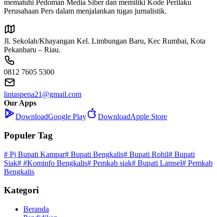
mematuhi Pedoman Media Siber dan memiliki Kode Perilaku
Perusahaan Pers dalam menjalankan tugas jurnalistik.
Jl. Sekolah/Khayangan Kel. Limbungan Baru, Kec Rumbai, Kota
Pekanbaru – Riau.
0812 7605 5300
lintaspena21@gmail.com
Our Apps
Download
Google Play
Download
Apple Store
Populer Tag
# Pj Bupati Kampar
# Bupati Bengkalis
# Bupati Rohil
# Bupati
Siak
# #Kominfo Bengkalis
# Pemkab siak
# Bupati Lamsel
# Pemkab
Bengkalis
Kategori
Beranda