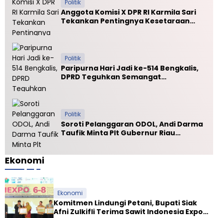
Politik
n
h
i
y
Anggota Komisi X DPR RI Karmila Sari
I
a
v
a
Tekankan Pentingnya Kesetaraan
n
m
a
n
Mutu PTN dan PTS
i
S
l
g
u
A
k
m
n
a
s
j
Politik
r
e
u
i
Paripurna Hari Jadi ke-514 Bengkalis,
l
n
P
DPRD Teguhkan Semangat
g
o
Membangun Negeri Junjungan
a
l
n
r
S
e
Politik
u
s
Soroti Pelanggaran ODOL, Andi Darma
t
Taufik Minta Plt Gubernur Riau
s
a
Selamatkan Jalan Kuala Cinaku
e
M
l
a
Ekonomi
2
g
0
e
2
l
6
a
Ekonomi
n
Komitmen Lindungi Petani, Bupati Siak
g
Afni Zulkifli Terima Sawit Indonesia Expo
K