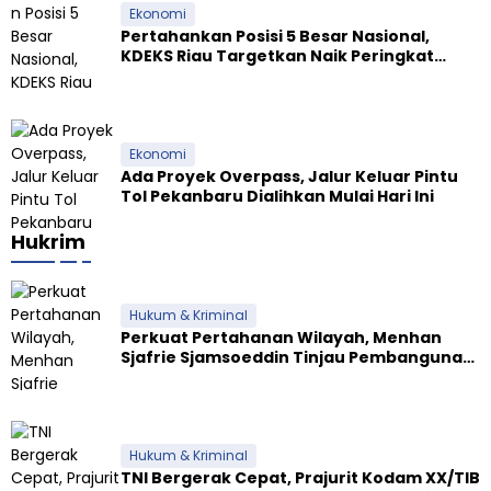
Ekonomi
i
Pertahankan Posisi 5 Besar Nasional,
2
KDEKS Riau Targetkan Naik Peringkat
0
Ekosistem Syariah
2
2
Ekonomi
Ada Proyek Overpass, Jalur Keluar Pintu
Tol Pekanbaru Dialihkan Mulai Hari Ini
Hukrim
Hukum & Kriminal
Perkuat Pertahanan Wilayah, Menhan
Sjafrie Sjamsoeddin Tinjau Pembangunan
Dua Yonif Teritorial di Riau
Hukum & Kriminal
TNI Bergerak Cepat, Prajurit Kodam XX/TIB