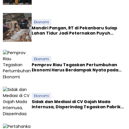
Award 2026
u
n
j
u
Ekonomi
n
Mandiri Pangan, RT di Pekanbaru Sulap
g
Lahan Tidur Jadi Peternakan Puyuh
i
Produktif
P
o
s
p
Ekonomi
a
Pemprov Riau Tegaskan Pertumbuhan
m
Ekonomi Harus Berdampak Nyata pada
O
Kesejahteraan Masyarakat
p
s
L
i
Ekonomi
l
Sidak dan Mediasi di CV Gajah Mada
i
Internusa, Disperindag Tegaskan Pabrik
n
Tapioka Wajib Patuhi Pergub
C
a
n
d