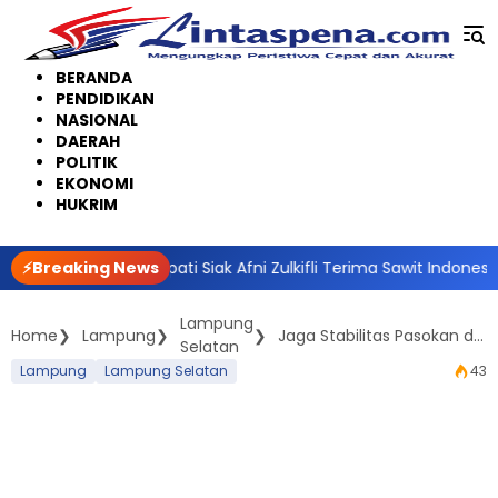
Langsung
ke
konten
BERANDA
PENDIDIKAN
NASIONAL
DAERAH
POLITIK
EKONOMI
HUKRIM
gi Petani, Bupati Siak Afni Zulkifli Terima Sawit Indonesia Expo
⚡Breaking News
Lampung
Home
Lampung
Jaga Stabilitas Pasokan dan Harga Jelang Nataru 2023, Dinas Ketahanan Pangan Lamsel Gelar Pangan Murah
Selatan
Lampung
Lampung Selatan
43