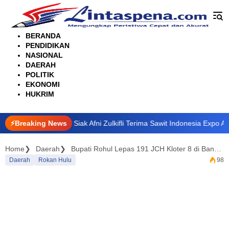
Langsung
ke
konten
BERANDA
PENDIDIKAN
NASIONAL
DAERAH
POLITIK
EKONOMI
HUKRIM
, Bupati Siak Afni Zulkifli Terima Sawit Indonesia Expo Award 2026
⚡Breaking News
Home
Daerah
Bupati Rohul Lepas 191 JCH Kloter 8 di Bandara Tuanku Tambusai, Berikan Kebijakan Khusus bagi Keluarga
Daerah
Rokan Hulu
98