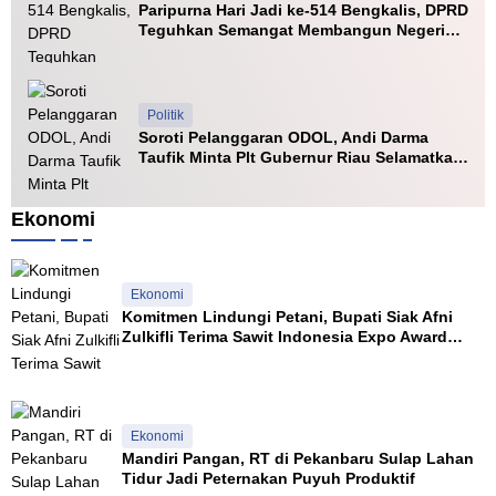
B
a
h
B
o
Paripurna Hari Jadi ke-514 Bengkalis, DPRD
n
y
a
r
o
e
l
Teguhkan Semangat Membangun Negeri
g
a
r
u
n
r
i
Junjungan
a
n
a
a
p
c
n
g
t
d
r
i
A
a
e
n
Politik
d
l
s
g
Soroti Pelanggaran ODOL, Andi Darma
i
a
t
Taufik Minta Plt Gubernur Riau Selamatkan
l
h
a
Jalan Kuala Cinaku
s
e
i
Ekonomi
n
a
n
a
Ekonomi
Komitmen Lindungi Petani, Bupati Siak Afni
Zulkifli Terima Sawit Indonesia Expo Award
a
2026
s
a
D
e
Ekonomi
p
Mandiri Pangan, RT di Pekanbaru Sulap Lahan
a
Tidur Jadi Peternakan Puyuh Produktif
n