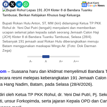
Ikuti Kami
G
o
o
g
l
e
News
Bupati Rokan Hulu Anton, ST, MM (kiri) didampingi Ketua TP PKK
Rohul dr. Yeni Dwi Putri (tengah) menyalami dan memberikan
ucapan selamat jalan kepada salah seorang Jemaah Calon Haji
(JCH) Kloter 8 di Bandara Tuanku Tambusai, Selasa (28/4).
Sebanyak 191 jemaah asal Rokan Hulu diberangkatkan menuju
Batam menggunakan maskapai Wings Air. (Foto: Dok Darman
Zega)
A-
A
A+
A++
com
– Suasana haru dan khidmat menyelimuti Bandara 
secara resmi melepas keberangkatan 191 Jemaah Calon 
a Hang Nadim, Batam, pada Selasa (28/4/2026).
adiri oleh Ketua TP PKK Rohul, dr. Yeni Dwi Putri, Pj. S
rti, unsur Forkopimda, serta jajaran Kepala OPD dan C