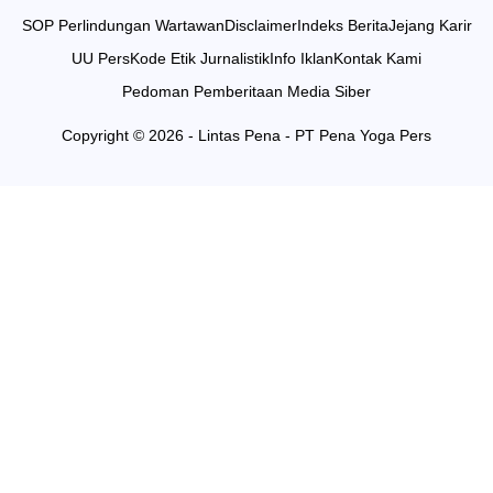
SOP Perlindungan Wartawan
Disclaimer
Indeks Berita
Jejang Karir
UU Pers
Kode Etik Jurnalistik
Info Iklan
Kontak Kami
Pedoman Pemberitaan Media Siber
Copyright © 2026 - Lintas Pena - PT Pena Yoga Pers