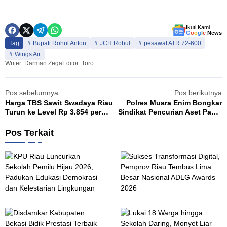
Ikuti Kami
G
o
o
g
l
e
News
Tag
Bupati Rohul Anton
JCH Rohul
pesawat ATR 72-600
Wings Air
Writer: Darman Zega
Editor: Toro
Pos sebelumnya
Pos berikutnya
Harga TBS Sawit Swadaya Riau
Polres Muara Enim Bongkar
Turun ke Level Rp 3.854 per
Sindikat Pencurian Aset Pasar
Kilogram Akibat Anjloknya
Inpres, 163 Rolling Door dan
Harga CPO dan Kernel
Puluhan Pintu Toilet Digasak
Pos Terkait
K
S
Agustus 7, 2026
A
P
u
U
k
R
s
i
e
a
s
u
T
D
L