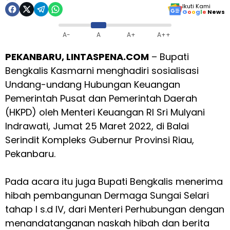
Ikuti Kami
G
o
o
g
l
e
News
A-
A
A+
A++
PEKANBARU, LINTASPENA.COM
– Bupati
Bengkalis Kasmarni menghadiri sosialisasi
Undang-undang Hubungan Keuangan
Pemerintah Pusat dan Pemerintah Daerah
(HKPD) oleh Menteri Keuangan RI Sri Mulyani
Indrawati, Jumat 25 Maret 2022, di Balai
Serindit Kompleks Gubernur Provinsi Riau,
Pekanbaru.
Pada acara itu juga Bupati Bengkalis menerima
hibah pembangunan Dermaga Sungai Selari
tahap I s.d IV, dari Menteri Perhubungan dengan
menandatanganan naskah hibah dan berita