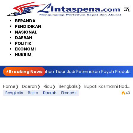
Langsung
ke
konten
BERANDA
PENDIDIKAN
NASIONAL
DAERAH
POLITIK
EKONOMI
HUKRIM
ru Sulap Lahan Tidur Jadi Peternakan Puyuh Produktif
⚡Breaking News
KPU
Home
Daerah
Riau
Bengkalis
Bupati Kasmarni Hadiri Sosialisasi UU HKPD dan Menerima Hibah Pembangunan Dermaga Sungai Selari
Bengkalis
Berita
Daerah
Ekonomi
43