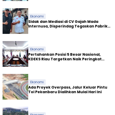
Ekonomi
Sidak dan Mediasi di CV Gajah Mada
Internusa, Disperindag Tegaskan Pabrik
Tapioka Wajib Patuhi Pergub
Ekonomi
Pertahankan Posisi 5 Besar Nasional,
KDEKS Riau Targetkan Naik Peringkat
Ekosistem Syariah
Ekonomi
Ada Proyek Overpass, Jalur Keluar Pintu
Tol Pekanbaru Dialihkan Mulai Hari Ini
Ekonomi