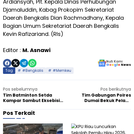
Ardiansyah, Plt. Kepala Dinas Perhubungan
Djamaluddin, Kabag Prokopim Sekretariat
Daerah Bengkalis Dian Rachmadhany, Kepala
Bagian Umum Sekretariat Daerah Bengkalis
Kevin Rafizariand. (Rls)
Editor :
M. Asnawi
Ikuti Kami
G
o
o
g
l
e
News
Tag
#Bengkalis
#Memkeu
Pos sebelumnya
Pos berikutnya
Tim Batminton Setda
Tim Gabungan Polres
Kampar Sambut Eksebisi
Dumai Bekuk Pelaku
dengan Tim Setko Dumai
Penembakan di Bukit Kapur
Pos Terkait
K