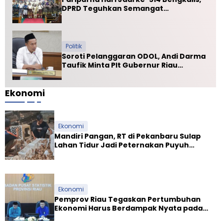
DPRD Teguhkan Semangat
Membangun Negeri Junjungan
Politik
Soroti Pelanggaran ODOL, Andi Darma
Taufik Minta Plt Gubernur Riau
Selamatkan Jalan Kuala Cinaku
Ekonomi
Ekonomi
Mandiri Pangan, RT di Pekanbaru Sulap
Lahan Tidur Jadi Peternakan Puyuh
Produktif
Ekonomi
Pemprov Riau Tegaskan Pertumbuhan
Ekonomi Harus Berdampak Nyata pada
Kesejahteraan Masyarakat