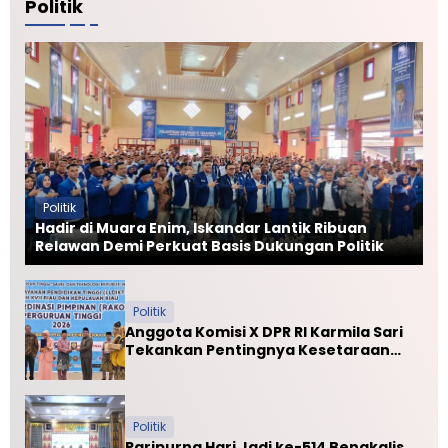
Politik
Politik
Hadir di Muara Enim, Iskandar Lantik Ribuan
Relawan Demi Perkuat Basis Dukungan Politik
Politik
Anggota Komisi X DPR RI Karmila Sari
Tekankan Pentingnya Kesetaraan
Mutu PTN dan PTS
Politik
Paripurna Hari Jadi ke-514 Bengkalis,