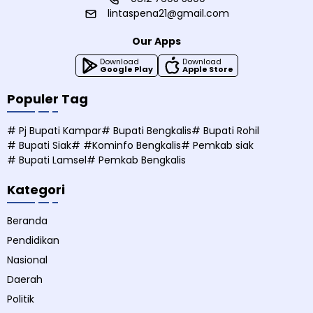
lintaspena21@gmail.com
Our Apps
Download
Download
Google Play
Apple Store
Populer Tag
# Pj Bupati Kampar
# Bupati Bengkalis
# Bupati Rohil
# Bupati Siak
# #Kominfo Bengkalis
# Pemkab siak
# Bupati Lamsel
# Pemkab Bengkalis
Kategori
Beranda
Pendidikan
Nasional
Daerah
Politik