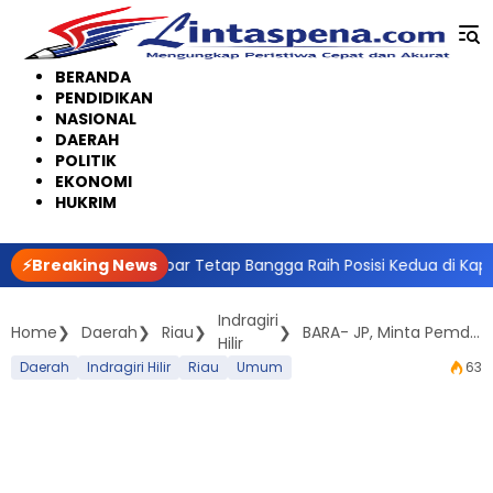
Langsung
ke
konten
BERANDA
PENDIDIKAN
NASIONAL
DAERAH
POLITIK
EKONOMI
HUKRIM
im, Polda Sumbar Tetap Bangga Raih Posisi Kedua di Kapolda Ja
⚡Breaking News
Indragiri
Home
Daerah
Riau
BARA- JP, Minta Pemda Rohil Normalisasikan Sungai
Hilir
Daerah
Indragiri Hilir
Riau
Umum
63