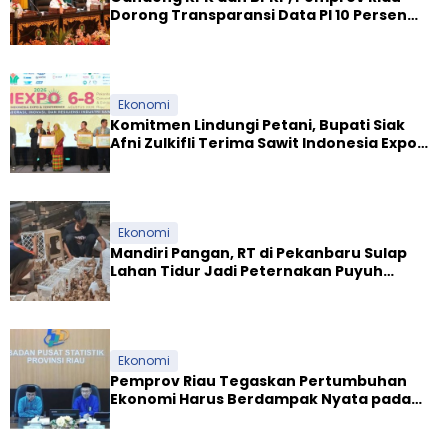
r
Dorong Transparansi Data PI 10 Persen
t
Sektor Migas
a
L
a
y
Ekonomi
a
Komitmen Lindungi Petani, Bupati Siak
n
Afni Zulkifli Terima Sawit Indonesia Expo
a
Award 2026
n
P
u
b
Ekonomi
l
Mandiri Pangan, RT di Pekanbaru Sulap
i
Lahan Tidur Jadi Peternakan Puyuh
k
Produktif
Ekonomi
Pemprov Riau Tegaskan Pertumbuhan
Ekonomi Harus Berdampak Nyata pada
Kesejahteraan Masyarakat