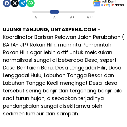
Ikuti Kami
G
o
o
g
l
e
News
A-
A
A+
A++
UJUNG TANJUNG, LINTASPENA.COM
–
Koordinator Barisan Relawan Jalan Perubahan (
BARA- JP) Rokan Hilir, meminta Pemerintah
Rokan Hilir agar lebih aktif untuk melakukan
normalisasi sungai di beberapa Desa, seperti
Desa Bantaian Baru, Desa Lenggadai Hilir, Desa
Lenggadai Hulu, Labuhan Tangga Besar dan
Labuhan Tangga Kecil mengingat Desa-desa
tersebut sering banjir dan tergenang banjir bila
saat turun hujan, disebabkan terjadinya
pendangkalan sungai disekitarnya oleh
sedimen lumpur dan sampah.