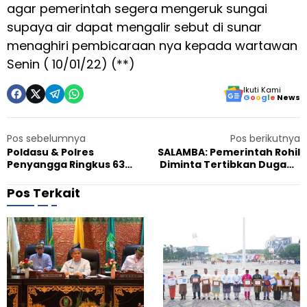
agar pemerintah segera mengeruk sungai
supaya air dapat mengalir sebut di sunar
menaghiri pembicaraan nya kepada wartawan
Senin ( 10/01/22) (**)
Ikuti Kami
G
o
o
g
l
e
News
Pos sebelumnya
Pos berikutnya
Poldasu & Polres
SALAMBA: Pemerintah Rohil
Penyangga Ringkus 63
Diminta Tertibkan Dugaan
Pelaku Begal, 5 Orang
Galian Tanah Uruk Tidak
Ditembak
Mengantongi Izin di Rohil
Pos Terkait
S
A
Agustus 9, 2026
A
i
p
d
r
a
e