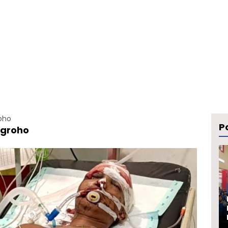
oho
Po
ugroho