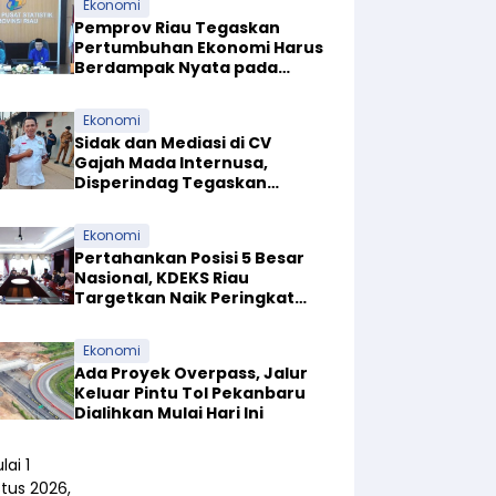
Ekonomi
Pemprov Riau Tegaskan
Pertumbuhan Ekonomi Harus
Berdampak Nyata pada
Kesejahteraan Masyarakat
Ekonomi
Sidak dan Mediasi di CV
Gajah Mada Internusa,
Disperindag Tegaskan
Pabrik Tapioka Wajib Patuhi
Pergub
Ekonomi
Pertahankan Posisi 5 Besar
Nasional, KDEKS Riau
Targetkan Naik Peringkat
Ekosistem Syariah
Ekonomi
Ada Proyek Overpass, Jalur
Keluar Pintu Tol Pekanbaru
Dialihkan Mulai Hari Ini