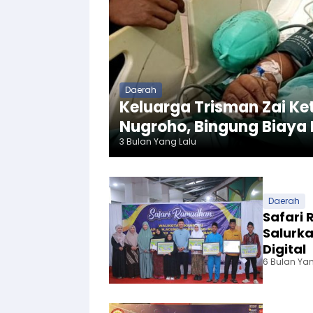
Daerah
Keluarga Trisman Zai Ke
Nugroho, Bingung Biaya
3 Bulan Yang Lalu
Daerah
Safari
Salurka
Digital
6 Bulan Yan