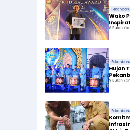
Pekanbar
Wako P
Inspira
8 Bulan Yan
Pekanbar
Hujan 
Pekanb
9 Bulan Yan
Pekanbar
Komitm
Infrast