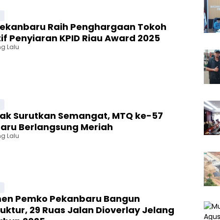
u
ekanbaru Raih Penghargaan Tokoh
tif Penyiaran KPID Riau Award 2025
g Lalu
u
Tak Surutkan Semangat, MTQ ke-57
aru Berlangsung Meriah
g Lalu
u
en Pemko Pekanbaru Bangun
ruktur, 29 Ruas Jalan Dioverlay Jelang