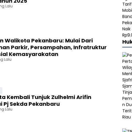
ahun 2025
ng Lalu
 Walikota Pekanbaru: Mulai Dari
Hu
an Parkir, Persampahan, Infratruktur
sial Kemasyarakatan
ng Lalu
ta Kembali Tunjuk Zulhelmi Arifin
i Pj Sekda Pekanbaru
ng Lalu