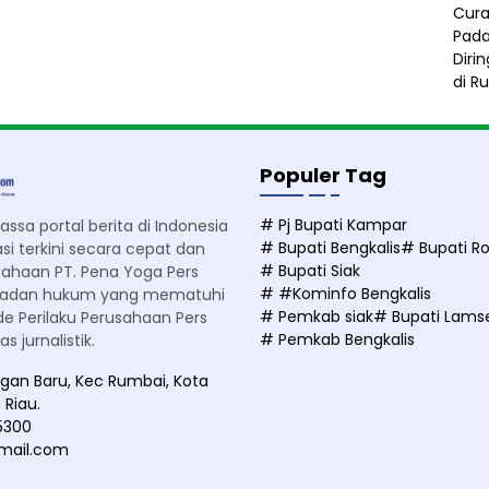
Populer Tag
# Pj Bupati Kampar
sa portal berita di Indonesia
# Bupati Bengkalis
# Bupati Ro
i terkini secara cepat dan
# Bupati Siak
sahaan PT. Pena Yoga Pers
# #Kominfo Bengkalis
rbadan hukum yang mematuhi
# Pemkab siak
# Bupati Lams
e Perilaku Perusahaan Pers
# Pemkab Bengkalis
 jurnalistik.
ngan Baru, Kec Rumbai, Kota
 Riau.
5300
mail.com