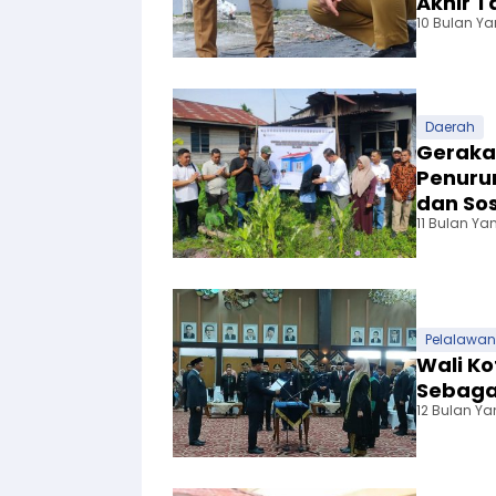
Akhir T
10 Bulan Ya
Daerah
Gerakan
Penurun
dan So
11 Bulan Ya
Pelalawan
Wali Ko
Sebaga
12 Bulan Ya