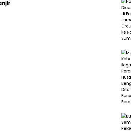
njir
5