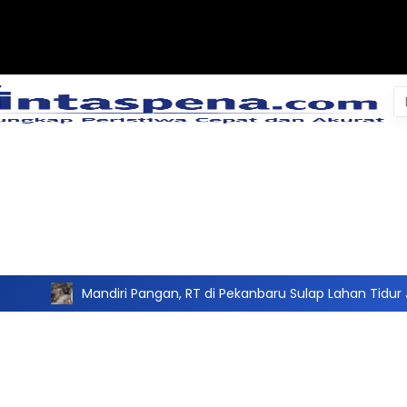
Pe
un
ndiri Pangan, RT di Pekanbaru Sulap Lahan Tidur Jadi Peternaka