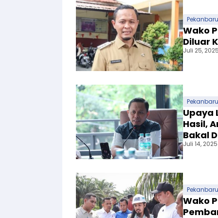
Pekanbar
Wako P
Diluar 
Juli 25, 202
Pekanbar
Upaya 
Hasil,
Bakal 
Juli 14, 2025
Pekanbar
Wako P
Pemban