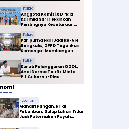
Politik
Anggota Komisi X DPR RI
Karmila Sari Tekankan
Pentingnya Kesetaraan
Mutu PTN dan PTS
Politik
Paripurna Hari Jadi ke-514
Bengkalis, DPRD Teguhkan
Semangat Membangun
Negeri Junjungan
Politik
Soroti Pelanggaran ODOL,
Andi Darma Taufik Minta
Plt Gubernur Riau
Selamatkan Jalan Kuala
onomi
Cinaku
Ekonomi
Mandiri Pangan, RT di
Pekanbaru Sulap Lahan Tidur
Jadi Peternakan Puyuh
Produktif