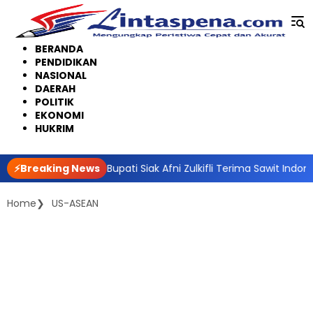
Langsung
ke
konten
BERANDA
PENDIDIKAN
NASIONAL
DAERAH
POLITIK
EKONOMI
HUKRIM
indungi Petani, Bupati Siak Afni Zulkifli Terima Sawit Indonesia
⚡Breaking News
Home
US-ASEAN