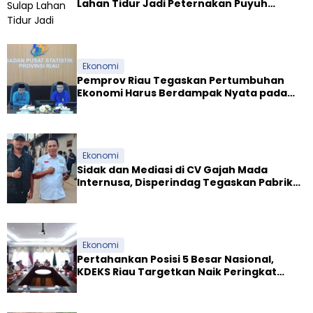
Lahan Tidur Jadi Peternakan Puyuh
Produktif
Ekonomi
Pemprov Riau Tegaskan Pertumbuhan
Ekonomi Harus Berdampak Nyata pada
Kesejahteraan Masyarakat
Ekonomi
Sidak dan Mediasi di CV Gajah Mada
Internusa, Disperindag Tegaskan Pabrik
Tapioka Wajib Patuhi Pergub
Ekonomi
Pertahankan Posisi 5 Besar Nasional,
KDEKS Riau Targetkan Naik Peringkat
Ekosistem Syariah