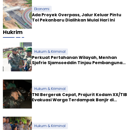
Ekonomi
Ada Proyek Overpass, Jalur Keluar Pintu
Tol Pekanbaru Dialihkan Mulai Hari Ini
Hukrim
Hukum & Kriminal
Perkuat Pertahanan Wilayah, Menhan
Sjafrie Sjamsoeddin Tinjau Pembangunan
Dua Yonif Teritorial di Riau
Hukum & Kriminal
TNI Bergerak Cepat, Prajurit Kodam XX/TIB
Evakuasi Warga Terdampak Banjir di
Padang
Hukum & Kriminal