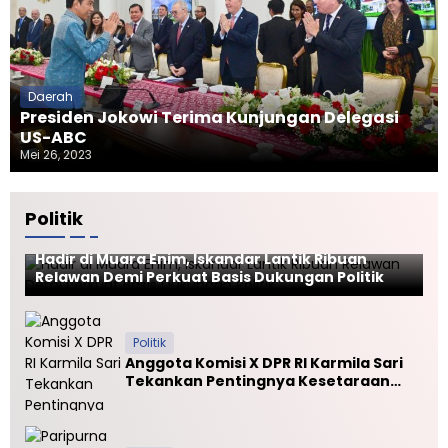
Daerah
Presiden Jokowi Terima Kunjungan Delegasi
US-ABC
Mei 26, 2023
Politik
Politik
Hadir di Muara Enim, Iskandar Lantik Ribuan
Relawan Demi Perkuat Basis Dukungan Politik
Politik
Anggota Komisi X DPR RI Karmila Sari
Tekankan Pentingnya Kesetaraan
Mutu PTN dan PTS