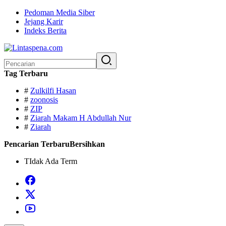
Langsung
Pedoman Media Siber
ke
Jejang Karir
konten
Indeks Berita
Pencarian
untuk:
Tag Terbaru
#
Zulkilfi Hasan
#
zoonosis
#
ZIP
#
Ziarah Makam H Abdullah Nur
#
Ziarah
Pencarian Terbaru
Bersihkan
TIdak Ada Term