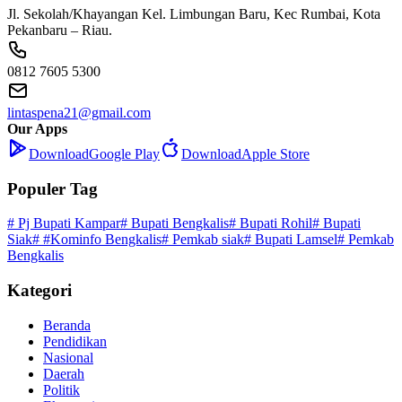
Jl. Sekolah/Khayangan Kel. Limbungan Baru, Kec Rumbai, Kota
Pekanbaru – Riau.
0812 7605 5300
lintaspena21@gmail.com
Our Apps
Download
Google Play
Download
Apple Store
Populer Tag
# Pj Bupati Kampar
# Bupati Bengkalis
# Bupati Rohil
# Bupati
Siak
# #Kominfo Bengkalis
# Pemkab siak
# Bupati Lamsel
# Pemkab
Bengkalis
Kategori
Beranda
Pendidikan
Nasional
Daerah
Politik