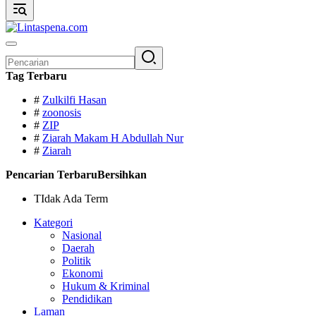
Pencarian
untuk:
Tag Terbaru
#
Zulkilfi Hasan
#
zoonosis
#
ZIP
#
Ziarah Makam H Abdullah Nur
#
Ziarah
Pencarian Terbaru
Bersihkan
TIdak Ada Term
Kategori
Nasional
Daerah
Politik
Ekonomi
Hukum & Kriminal
Pendidikan
Laman