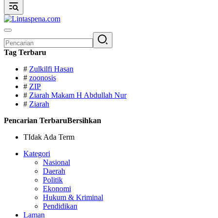
Pencarian
untuk:
Tag Terbaru
#
Zulkilfi Hasan
#
zoonosis
#
ZIP
#
Ziarah Makam H Abdullah Nur
#
Ziarah
Pencarian Terbaru
Bersihkan
TIdak Ada Term
Kategori
Nasional
Daerah
Politik
Ekonomi
Hukum & Kriminal
Pendidikan
Laman