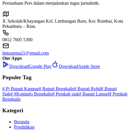
Perusahaan Pers dalam menjalankan tugas jurnalistik.
Jl. Sekolah/Khayangan Kel. Limbungan Baru, Kec Rumbai, Kota
Pekanbaru – Riau.
0812 7605 5300
lintaspena21@gmail.com
Our Apps
Download
Google Play
Download
Apple Store
Populer Tag
# Pj Bupati Kampar
# Bupati Bengkalis
# Bupati Rohil
# Bupati
Siak
# #Kominfo Bengkalis
# Pemkab siak
# Bupati Lamsel
# Pemkab
Bengkalis
Kategori
Beranda
Pendidikan