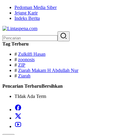
Langsung
Pedoman Media Siber
ke
Jejang Karir
konten
Indeks Berita
Pencarian
untuk:
Tag Terbaru
#
Zulkilfi Hasan
#
zoonosis
#
ZIP
#
Ziarah Makam H Abdullah Nur
#
Ziarah
Pencarian Terbaru
Bersihkan
TIdak Ada Term