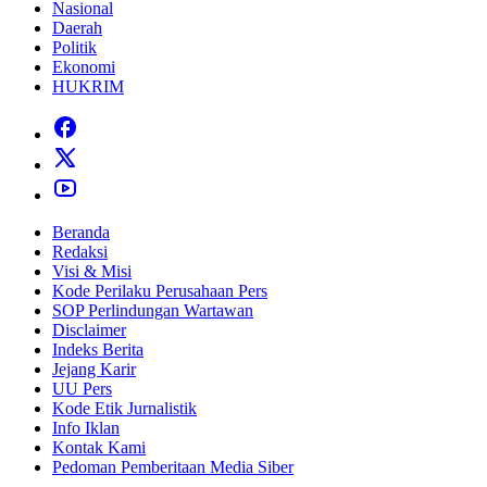
Nasional
Daerah
Politik
Ekonomi
HUKRIM
Beranda
Redaksi
Visi & Misi
Kode Perilaku Perusahaan Pers
SOP Perlindungan Wartawan
Disclaimer
Indeks Berita
Jejang Karir
UU Pers
Kode Etik Jurnalistik
Info Iklan
Kontak Kami
Pedoman Pemberitaan Media Siber