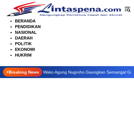
Langsung
ke
konten
BERANDA
PENDIDIKAN
NASIONAL
DAERAH
POLITIK
EKONOMI
HUKRIM
GT GCMC 2026, Wako Agung Nugroho Gaungkan Semangat Green City
⚡Breaking News