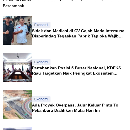
Masyarakat
Ekonomi
Sidak dan Mediasi di CV Gajah Mada Internusa,
Disperindag Tegaskan Pabrik Tapioka Wajib
Patuhi Pergub
Ekonomi
Pertahankan Posisi 5 Besar Nasional, KDEKS
Riau Targetkan Naik Peringkat Ekosistem
Syariah
Ekonomi
Ada Proyek Overpass, Jalur Keluar Pintu Tol
Pekanbaru Dialihkan Mulai Hari Ini