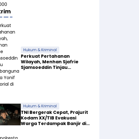
krim
Hukum & Kriminal
Perkuat Pertahanan
Wilayah, Menhan Sjafrie
Sjamsoeddin Tinjau
Pembangunan Dua Yonif
Teritorial di Riau
Hukum & Kriminal
TNI Bergerak Cepat, Prajurit
Kodam XX/TIB Evakuasi
Warga Terdampak Banjir di
Padang