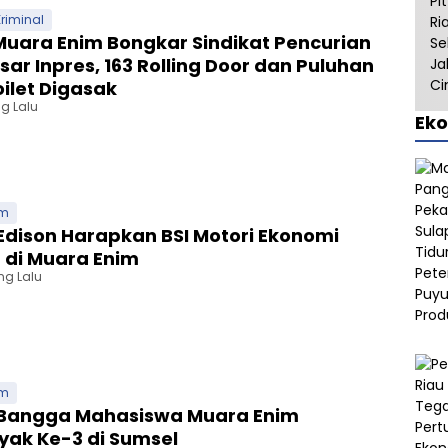
riminal
Muara Enim Bongkar Sindikat Pencurian
sar Inpres, 163 Rolling Door dan Puluhan
oilet Digasak
g Lalu
Ek
im
Edison Harapkan BSI Motori Ekonomi
 di Muara Enim
ng Lalu
im
 Bangga Mahasiswa Muara Enim
yak Ke-3 di Sumsel