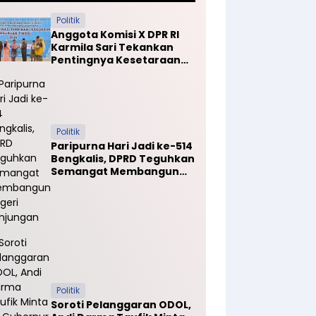
Politik
Anggota Komisi X DPR RI
Karmila Sari Tekankan
Pentingnya Kesetaraan
Mutu PTN dan PTS
Politik
Paripurna Hari Jadi ke-514
Bengkalis, DPRD Teguhkan
Semangat Membangun
Negeri Junjungan
Politik
Soroti Pelanggaran ODOL,