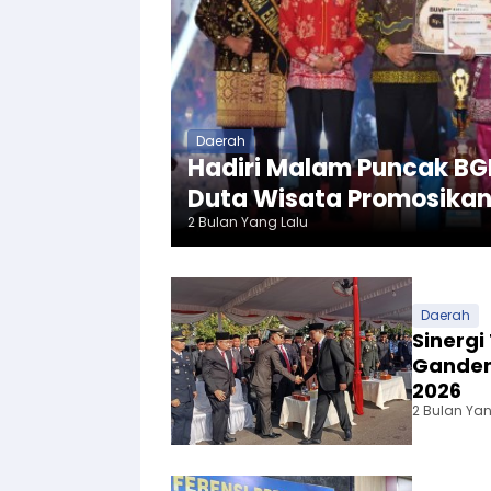
Daerah
Hadiri Malam Puncak BG
Duta Wisata Promosikan
2 Bulan Yang Lalu
Daerah
Sinergi
Gandeng
2026
2 Bulan Yan