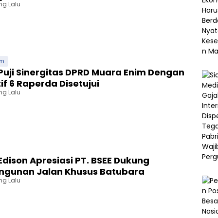
ng Lalu
im
Puji Sinergitas DPRD Muara Enim Dengan
if 6 Raperda Disetujui
ng Lalu
Edison Apresiasi PT. BSEE Dukung
gunan Jalan Khusus Batubara
ng Lalu