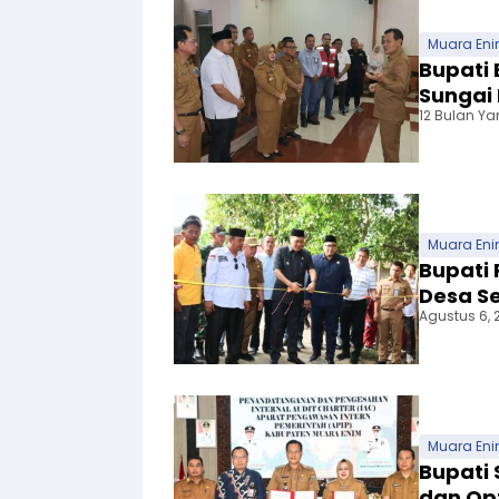
Muara En
Bupati 
Sungai
12 Bulan Ya
Muara En
Bupati
Desa Se
Agustus 6, 
Muara En
Bupati 
dan Opt