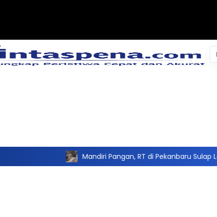
Pe
un
Mandiri Pangan, RT di Pekanbaru Sulap Lahan Tidur Jadi