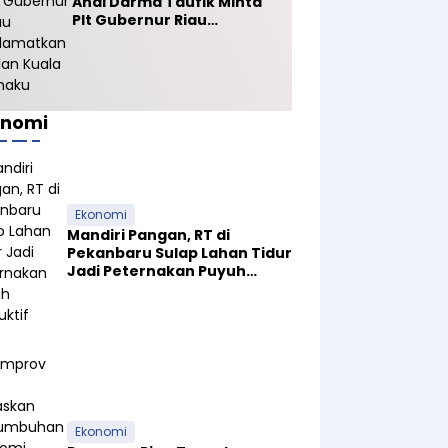
Andi Darma Taufik Minta
Plt Gubernur Riau
Selamatkan Jalan Kuala
Cinaku
onomi
Ekonomi
Mandiri Pangan, RT di
Pekanbaru Sulap Lahan Tidur
Jadi Peternakan Puyuh
Produktif
Ekonomi