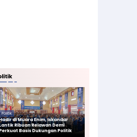
litik
Politik
Hadir di Muara Enim, Iskandar
Lantik Ribuan Relawan Demi
Perkuat Basis Dukungan Politik