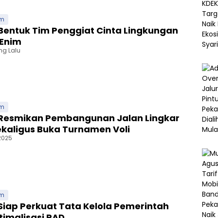
im
Bentuk Tim Penggiat Cinta Lingkungan
 Enim
ng Lalu
im
 Resmikan Pembangunan Jalan Lingkar
kaligus Buka Turnamen Voli
2025
im
Siap Perkuat Tata Kelola Pemerintah
imalisasi PAD