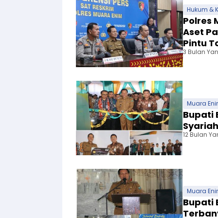
Hukum & K
Polres 
Aset Pa
Pintu T
3 Bulan Yan
Muara En
Bupati 
Syariah
12 Bulan Ya
Muara En
Bupati
Terban