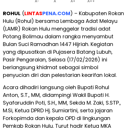
A-
A
A+
A++
ROHUL
(
LINTAS
PENA.COM
) – Kabupaten Rokan
Hulu (Rohul) bersama Lembaga Adat Melayu
(LAMR) Rokan Hulu menggelar tradisi adat
Potang Bolimau dalam rangka menyambut
Bulan Suci Ramadhan 1447 Hijriah. Kegiatan
yang dipusatkan di Pujasera Batang Lubuh,
Pasir Pengaraian, Selasa (17/02/2026) ini
berlangsung khidmat sebagai simbol
penyucian diri dan pelestarian kearifan lokal.
Acara dihadiri langsung oleh Bupati Rohul
Anton, S.T., MM, didampingi Wakil Bupati H.
Syafaruddin Poti, S.H., MM, Sekda M. Zaki, S.STP.,
M.Si, Ketua DPRD Hj. Sumiartini, serta jajaran
Forkopimda dan kepala OPD di lingkungan
Pemkab Rokan Hulu. Turut hadir Ketua MKA