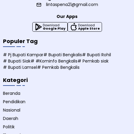
lintaspena21@gmail.com
Our Apps
Download
Download
Google Play
Apple Store
Populer Tag
# Pj Bupati Kampar
# Bupati Bengkalis
# Bupati Rohil
# Bupati Siak
# #Kominfo Bengkalis
# Pemkab siak
# Bupati Lamsel
# Pemkab Bengkalis
Kategori
Beranda
Pendidikan
Nasional
Daerah
Politik