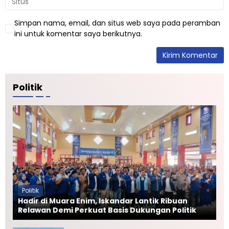
a
T
r
e
u
I
l
d
Simpan nama, email, dan situs web saya pada peramban
u
a
ini untuk komentar saya berikutnya.
T
k
S
-
L
a
a
k
T
n
t
k
u
i
e
Politik
s
-
9
Politik
Hadir di Muara Enim, Iskandar Lantik Ribuan
Relawan Demi Perkuat Basis Dukungan Politik