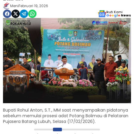
Meni
Februari 19, 2026
Ikuti Kami
G
o
o
g
l
e
News
Bupati Rohul Anton, S.T., MM saat menyampaikan pidatonya
sebelum memulai prosesi adat Potang Bolimau di Pelataran
Pujasera Batang Lubuh, Selasa (17/02/2026).