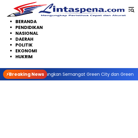
Langsung
ke
konten
BERANDA
PENDIDIKAN
NASIONAL
DAERAH
POLITIK
EKONOMI
HUKRIM
roho Gaungkan Semangat Green City dan Green Policing
⚡Breaking News