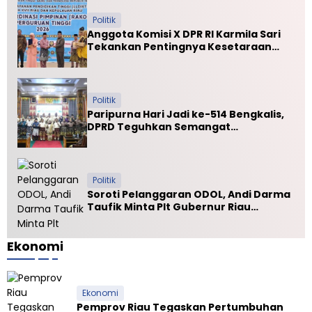
Politik
Anggota Komisi X DPR RI Karmila Sari
Tekankan Pentingnya Kesetaraan
Mutu PTN dan PTS
Politik
Paripurna Hari Jadi ke-514 Bengkalis,
DPRD Teguhkan Semangat
Membangun Negeri Junjungan
Politik
Soroti Pelanggaran ODOL, Andi Darma
Taufik Minta Plt Gubernur Riau
Selamatkan Jalan Kuala Cinaku
Ekonomi
Ekonomi
Pemprov Riau Tegaskan Pertumbuhan