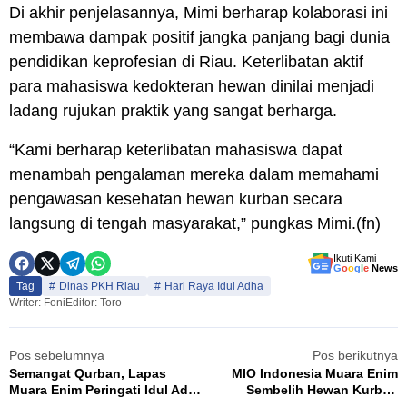
Di akhir penjelasannya, Mimi berharap kolaborasi ini
membawa dampak positif jangka panjang bagi dunia
pendidikan keprofesian di Riau. Keterlibatan aktif
para mahasiswa kedokteran hewan dinilai menjadi
ladang rujukan praktik yang sangat berharga.
“Kami berharap keterlibatan mahasiswa dapat
menambah pengalaman mereka dalam memahami
pengawasan kesehatan hewan kurban secara
langsung di tengah masyarakat,” pungkas Mimi.(fn)
Ikuti Kami
G
o
o
g
l
e
News
Tag
Dinas PKH Riau
Hari Raya Idul Adha
Writer: Foni
Editor: Toro
Pos sebelumnya
Pos berikutnya
Semangat Qurban, Lapas
MIO Indonesia Muara Enim
Muara Enim Peringati Idul Adha
Sembelih Hewan Kurban
1447 H dengan Khidmat di
Sumbangan PT BA, Daging