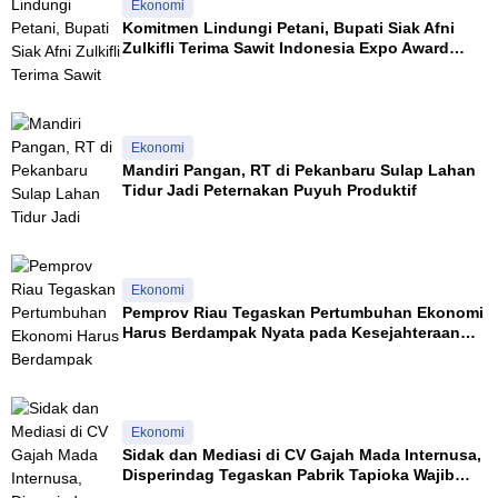
a
n
Ekonomi
S
Komitmen Lindungi Petani, Bupati Siak Afni
a
Zulkifli Terima Sawit Indonesia Expo Award
p
2026
i
Ekonomi
Mandiri Pangan, RT di Pekanbaru Sulap Lahan
Tidur Jadi Peternakan Puyuh Produktif
Ekonomi
Pemprov Riau Tegaskan Pertumbuhan Ekonomi
Harus Berdampak Nyata pada Kesejahteraan
Masyarakat
Ekonomi
Sidak dan Mediasi di CV Gajah Mada Internusa,
Disperindag Tegaskan Pabrik Tapioka Wajib
Patuhi Pergub