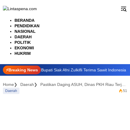
Langsung
ke
konten
BERANDA
PENDIDIKAN
NASIONAL
DAERAH
POLITIK
EKONOMI
HUKRIM
dungi Petani, Bupati Siak Afni Zulkifli Terima Sawit Indonesia Expo A
⚡Breaking News
Home
Daerah
Pastikan Daging ASUH, Dinas PKH Riau Terjunkan Tim Pengawas di 33 Lokasi Kurban Pekanbaru
Daerah
51