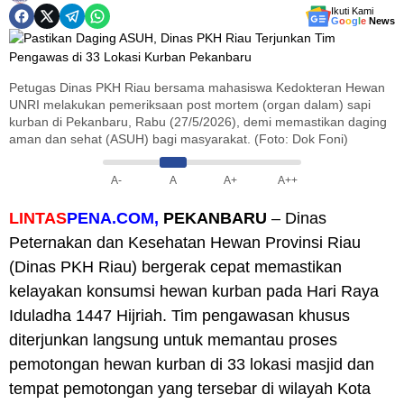
Ikuti Kami
G
o
o
g
l
e
News
Petugas Dinas PKH Riau bersama mahasiswa Kedokteran Hewan
UNRI melakukan pemeriksaan post mortem (organ dalam) sapi
kurban di Pekanbaru, Rabu (27/5/2026), demi memastikan daging
aman dan sehat (ASUH) bagi masyarakat. (Foto: Dok Foni)
A-
A
A+
A++
LINTAS
PENA.COM,
PEKANBARU
– Dinas
Peternakan dan Kesehatan Hewan Provinsi Riau
(Dinas PKH Riau) bergerak cepat memastikan
kelayakan konsumsi hewan kurban pada Hari Raya
Iduladha 1447 Hijriah. Tim pengawasan khusus
diterjunkan langsung untuk memantau proses
pemotongan hewan kurban di 33 lokasi masjid dan
tempat pemotongan yang tersebar di wilayah Kota