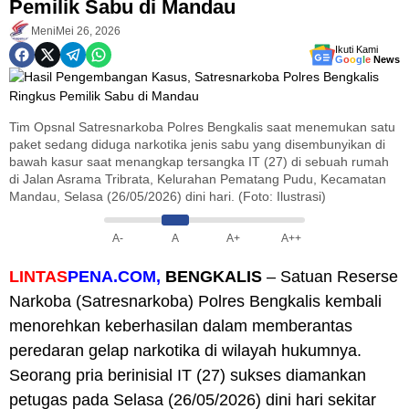
Pemilik Sabu di Mandau
Meni
Mei 26, 2026
Ikuti Kami
G
o
o
g
l
e
News
Tim Opsnal Satresnarkoba Polres Bengkalis saat menemukan satu
paket sedang diduga narkotika jenis sabu yang disembunyikan di
bawah kasur saat menangkap tersangka IT (27) di sebuah rumah
di Jalan Asrama Tribrata, Kelurahan Pematang Pudu, Kecamatan
Mandau, Selasa (26/05/2026) dini hari. (Foto: Ilustrasi)
A-
A
A+
A++
LINTAS
PENA.COM,
BENGKALIS
– Satuan Reserse
Narkoba (Satresnarkoba) Polres Bengkalis kembali
menorehkan keberhasilan dalam memberantas
peredaran gelap narkotika di wilayah hukumnya.
Seorang pria berinisial IT (27) sukses diamankan
petugas pada Selasa (26/05/2026) dini hari sekitar