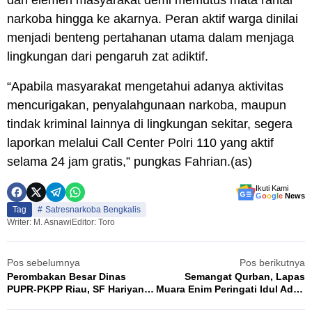
dan elemen masyarakat demi memutus mata rantai
narkoba hingga ke akarnya. Peran aktif warga dinilai
menjadi benteng pertahanan utama dalam menjaga
lingkungan dari pengaruh zat adiktif.
“Apabila masyarakat mengetahui adanya aktivitas
mencurigakan, penyalahgunaan narkoba, maupun
tindak kriminal lainnya di lingkungan sekitar, segera
laporkan melalui Call Center Polri 110 yang aktif
selama 24 jam gratis,” pungkas Fahrian.(as)
Ikuti Kami
G
o
o
g
l
e
News
Tag
Satresnarkoba Bengkalis
Writer: M. Asnawi
Editor: Toro
Pos sebelumnya
Pos berikutnya
Perombakan Besar Dinas
Semangat Qurban, Lapas
PUPR-PKPP Riau, SF Hariyanto
Muara Enim Peringati Idul Adha
Lantik Ratusan Pejabat Baru
1447 H dengan Khidmat di