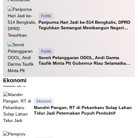
t
g
o
a
R
a
n
p
u
d
i
B
Politik
a
f
e
a
Paripurna Hari Jadi ke-514 Bengkalis, DPRD
n
T
r
h
Teguhkan Semangat Membangun Negeri
D
e
s
n
Junjungan
i
r
a
y
r
i
m
a
i
t
a
k
o
A
Politik
a
r
l
Soroti Pelanggaran ODOL, Andi Darma
n
i
a
Taufik Minta Plt Gubernur Riau Selamatkan
P
a
t
Jalan Kuala Cinaku
o
l
B
s
d
e
Ekonomi
k
i
r
o
R
a
S
i
t
i
a
Ekonomi
a
u
Mandiri Pangan, RT di Pekanbaru Sulap Lahan
g
Tidur Jadi Peternakan Puyuh Produktif
a