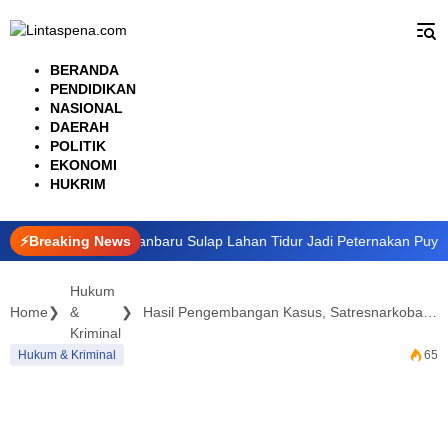
Langsung
ke
konten
BERANDA
PENDIDIKAN
NASIONAL
DAERAH
POLITIK
EKONOMI
HUKRIM
gan, RT di Pekanbaru Sulap Lahan Tidur Jadi Peternakan Puyuh Produ
⚡Breaking News
Hukum
Home
&
Hasil Pengembangan Kasus, Satresnarkoba Polres Bengkalis Ringkus Pemilik Sabu di Mandau
Kriminal
Hukum & Kriminal
65