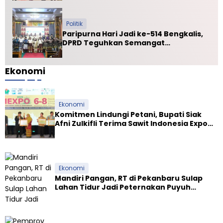
Politik
Paripurna Hari Jadi ke-514 Bengkalis,
DPRD Teguhkan Semangat
Membangun Negeri Junjungan
Ekonomi
Ekonomi
Komitmen Lindungi Petani, Bupati Siak
Afni Zulkifli Terima Sawit Indonesia Expo
Award 2026
Ekonomi
Mandiri Pangan, RT di Pekanbaru Sulap
Lahan Tidur Jadi Peternakan Puyuh
Produktif