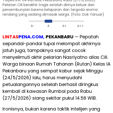
Taqwa RW 04 Rumbai, Pekanbaru, Rabu (27/5/2026).
Pelarian Cili berakhir tragis setelah dirinya keluar dari
persembunyian karena kelaparan dan tergoda aroma
rendang yang sedang dimasak warga. (Foto: Dok Yanuar)
A-
A
A+
A++
LINTAS
PENA.COM,
PEKANBARU
— Pepatah
sepandai-pandai tupai melompat akhirnya
jatuh juga, tampaknya sangat cocok
menyelimuti akhir pelarian Nasriyatno alias Cili.
Warga binaan Rumah Tahanan (Rutan) Kelas IA
Pekanbaru yang sempat kabur sejak Minggu
(24/5/2026) lalu, harus menyudahi
petualangannya setelah berhasil diringkus
kembali di kawasan Rumbai pada Rabu
(27/5/2026) siang sekitar pukul 14.56 WIB.
Ironisnya, bukan karena taktik intelijen yang