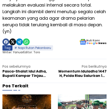
melakukan evaluasi internal secara total.
Langkah ini diambil demi menutup segala celah
keamanan yang ada agar drama pelarian
serupa tidak terulang kembali di masa depan.
(yn)
Ikuti Kami
G
o
o
g
l
e
News
Tag
Napi Rutan Pekanbaru
Writer: Yanuar
Editor: Toro
Pos sebelumnya
Pos berikutnya
Pasca-Shalat Idul Adha,
Momentum Iduladha 1447
Bupati Kampar Tinjau
H, Polda Riau Salurkan 195
Posko Kurban di Tapung
Ekor Hewan Kurban hingga
dan Serahkan Bantuan Sapi
ke Pelosok Desa
Pos Terkait