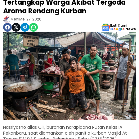
Tertangkap Warga Akibat Tergoda
Aroma Rendang Kurban
Meni
Mei 27, 2026
Ikuti Kami
G
o
o
g
l
e
News
Nasriyatno alias Cili, buronan narapidana Rutan Kelas IA
Pekanbaru, saat diamankan oleh panitia kurban Masjid At-