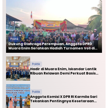
Politik
Dukung Olahraga Perempuan, Anggota DPRD
Muara Enim Serahkan Hadiah Turnamen Voli di
Muara Lawai
Politik
Hadir di Muara Enim, Iskandar Lantik
Ribuan Relawan Demi Perkuat Basis
Dukungan Politik
Politik
Anggota Komisi X DPR RI Karmila Sari
Tekankan Pentingnya Kesetaraan
Mutu PTN dan PTS