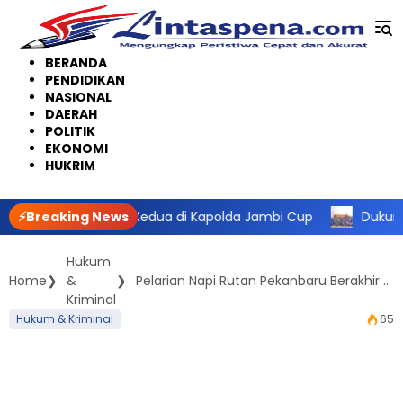
Langsung
ke
konten
BERANDA
PENDIDIKAN
NASIONAL
DAERAH
POLITIK
EKONOMI
HUKRIM
h Posisi Kedua di Kapolda Jambi Cup
⚡Breaking News
Dukung Olahraga Pe
Hukum
Home
&
Pelarian Napi Rutan Pekanbaru Berakhir Tragis di Rumbai, Tertangkap Warga Akibat Tergoda Aroma Rendang Kurban
Kriminal
Hukum & Kriminal
65