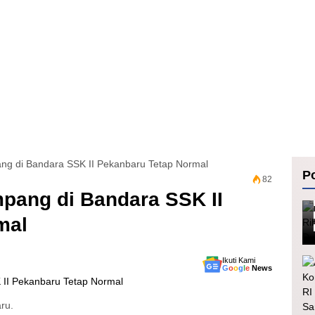
ng di Bandara SSK II Pekanbaru Tetap Normal
Po
82
pang di Bandara SSK II
mal
Ikuti Kami
G
o
o
g
l
e
News
ru.