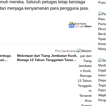
uh mereka. Seluruh petugas tetap bersiaga
dan menjaga kenyamanan para pengguna jasa.
Ikuti Kami
G
o
o
g
l
e
News
Pos berikutnya
erduga
Melompat dari Tiang Jembatan Kuok,
ari
Remaja 13 Tahun Tenggelam Terseret
Arus Sungai Kampar