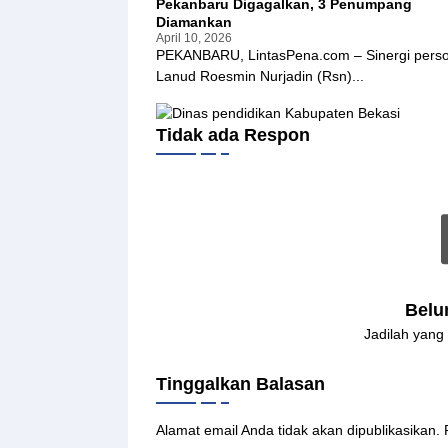
Pekanbaru Digagalkan, 3 Penumpang
P
d
Diamankan
e
i
April 10, 2026
t
a
PEKANBARU, LintasPena.com – Sinergi perso
a
s
Lanud Roesmin Nurjadin (Rsn)...
n
i
i
d
,
i
B
Tidak ada Respon
C
u
V
p
G
a
a
t
j
i
a
S
h
i
M
a
a
k
d
Belu
A
a
f
I
Jadilah yang
n
n
i
t
Tinggalkan Balasan
Z
e
u
r
l
n
Alamat email Anda tidak akan dipublikasikan.
k
u