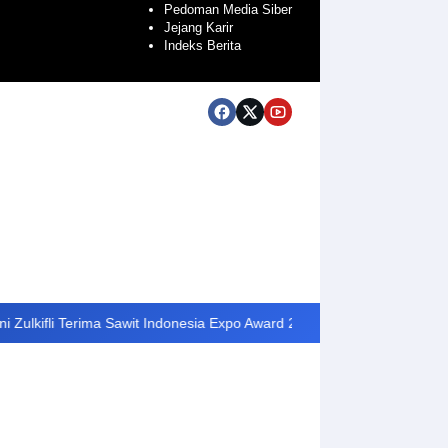
Pedoman Media Siber
Jejang Karir
Indeks Berita
rima Sawit Indonesia Expo Award 2026
Kepala SD 014/XI Pelaya