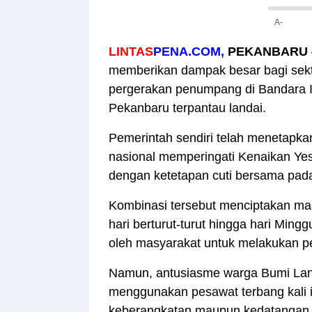
A-
LINTAS
PENA.COM,
PEKANBARU
memberikan dampak besar bagi sektor
pergerakan penumpang di Bandara In
Pekanbaru terpantau landai.
Pemerintah sendiri telah menetapkan
nasional memperingati Kenaikan Yesus
dengan ketetapan cuti bersama pada
Kombinasi tersebut menciptakan ma
hari berturut-turut hingga hari Ming
oleh masyarakat untuk melakukan per
Namun, antusiasme warga Bumi Lanc
menggunakan pesawat terbang kali in
keberangkatan maupun kedatangan mas