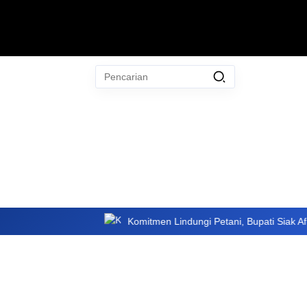
Pencarian
untuk:
#
Zulkilfi Hasan
#
Zoonosis
#
ZIP
#
Ziarah Makam H Abdullah
Nur
#
Ziarah
Bersihkan
Komitmen Lindungi Petani, Bupati Siak Afni Zulkifli Te
TIdak Ada Term