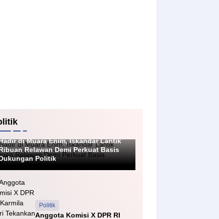
litik
Politik
Hadir di Muara Enim, Iskandar Lantik
Ribuan Relawan Demi Perkuat Basis
Dukungan Politik
Politik
Anggota Komisi X DPR RI