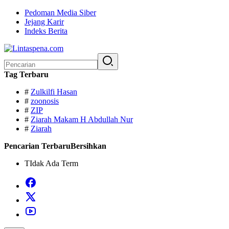
Langsung
Pedoman Media Siber
ke
Jejang Karir
konten
Indeks Berita
Pencarian
untuk:
Tag Terbaru
#
Zulkilfi Hasan
#
zoonosis
#
ZIP
#
Ziarah Makam H Abdullah Nur
#
Ziarah
Pencarian Terbaru
Bersihkan
TIdak Ada Term