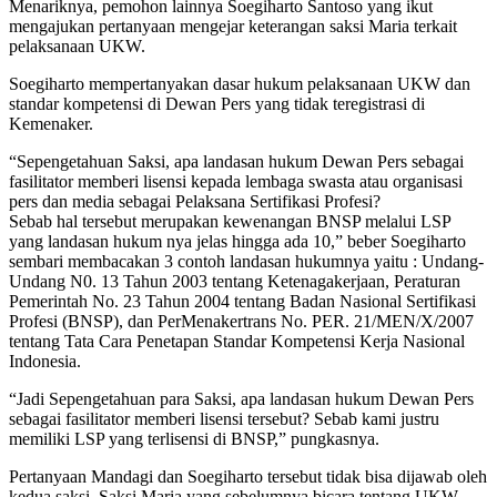
Menariknya, pemohon lainnya Soegiharto Santoso yang ikut
mengajukan pertanyaan mengejar keterangan saksi Maria terkait
pelaksanaan UKW.
Soegiharto mempertanyakan dasar hukum pelaksanaan UKW dan
standar kompetensi di Dewan Pers yang tidak teregistrasi di
Kemenaker.
“Sepengetahuan Saksi, apa landasan hukum Dewan Pers sebagai
fasilitator memberi lisensi kepada lembaga swasta atau organisasi
pers dan media sebagai Pelaksana Sertifikasi Profesi?
Sebab hal tersebut merupakan kewenangan BNSP melalui LSP
yang landasan hukum nya jelas hingga ada 10,” beber Soegiharto
sembari membacakan 3 contoh landasan hukumnya yaitu : Undang-
Undang N0. 13 Tahun 2003 tentang Ketenagakerjaan, Peraturan
Pemerintah No. 23 Tahun 2004 tentang Badan Nasional Sertifikasi
Profesi (BNSP), dan PerMenakertrans No. PER. 21/MEN/X/2007
tentang Tata Cara Penetapan Standar Kompetensi Kerja Nasional
Indonesia.
“Jadi Sepengetahuan para Saksi, apa landasan hukum Dewan Pers
sebagai fasilitator memberi lisensi tersebut? Sebab kami justru
memiliki LSP yang terlisensi di BNSP,” pungkasnya.
Pertanyaan Mandagi dan Soegiharto tersebut tidak bisa dijawab oleh
kedua saksi. Saksi Maria yang sebelumnya bicara tentang UKW,