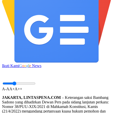
Ikuti Kami
G
o
o
g
l
e
News
A-
A
A+
A++
JAKARTA, LINTASPENA.COM
– Keterangan saksi Bambang
Sadono yang dihadirkan Dewan Pers pada sidang lanjutan perkara:
Nomor 38/PUU-XIX/2021 di Mahkamah Konstitusi, Kamis
(21/4/2022) mengundang pertanyaan kuasa hukum pemohon dan