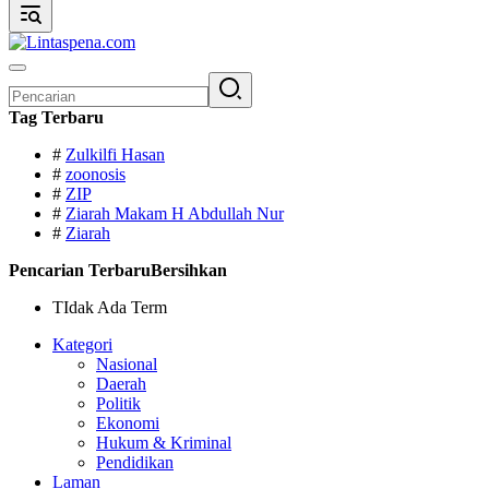
Pencarian
untuk:
Tag Terbaru
#
Zulkilfi Hasan
#
zoonosis
#
ZIP
#
Ziarah Makam H Abdullah Nur
#
Ziarah
Pencarian Terbaru
Bersihkan
TIdak Ada Term
Kategori
Nasional
Daerah
Politik
Ekonomi
Hukum & Kriminal
Pendidikan
Laman