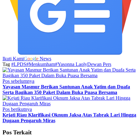
Ikuti Kami
G
o
o
g
l
e
News
Tag
#LPDS
#Menkumham
#Yasonna Laoly
Dewan Pers
Pos sebelumnya
Yayasan Masmur Berikan Santunan Anak Yatim dan Duafa
Serta Bagikan 350 Paket Dalam Buka Puasa Bersama
Pos berikutnya
Kejati Riau Klarifikasi Oknum Jaksa Atas Tabrak Lari Hingga
Dugaan Pengaruh Miras
Pos Terkait