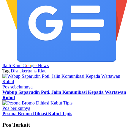
Ikuti Kami
G
o
o
g
l
e
News
Tag
Disnakertrans Riau
Pos sebelumnya
Wabup Saparudin Poti, Jalin Komunikasi Kepada Wartawan
Rohul
Pos berikutnya
Pesona Bromo Dihiasi Kabut Tipis
Pos Terkait