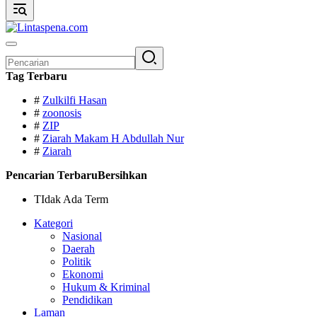
Pencarian
untuk:
Tag Terbaru
#
Zulkilfi Hasan
#
zoonosis
#
ZIP
#
Ziarah Makam H Abdullah Nur
#
Ziarah
Pencarian Terbaru
Bersihkan
TIdak Ada Term
Kategori
Nasional
Daerah
Politik
Ekonomi
Hukum & Kriminal
Pendidikan
Laman