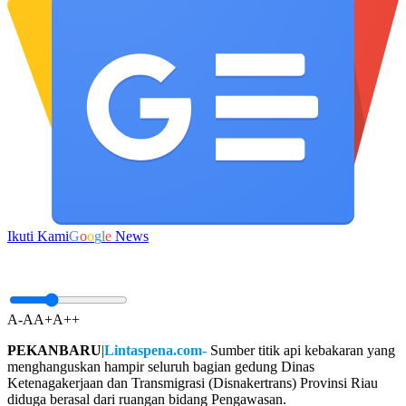
Ikuti Kami
G
o
o
g
l
e
News
A-
A
A+
A++
PEKANBARU
|
Lintaspena.com-
Sumber titik api kebakaran yang
menghanguskan hampir seluruh bagian gedung Dinas
Ketenagakerjaan dan Transmigrasi (Disnakertrans) Provinsi Riau
diduga berasal dari ruangan bidang Pengawasan.