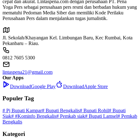
cepat dan akurat. Lintaspena.com dengan perusahaan PT. Pena
Yoga Pers sebagai perusahaan pers resmi dan berbadan hukum yang
mematuhi Pedoman Media Siber dan memiliki Kode Perilaku
Perusahaan Pers dalam menjalankan tugas jurnalistik.
Jl. Sekolah/Khayangan Kel. Limbungan Baru, Kec Rumbai, Kota
Pekanbaru – Riau.
0812 7605 5300
lintaspena21@gmail.com
Our Apps
Download
Google Play
Download
Apple Store
Populer Tag
# Pj Bupati Kampar
# Bupati Bengkalis
# Bupati Rohil
# Bupati
Siak
# #Kominfo Bengkalis
# Pemkab siak
# Bupati Lamsel
# Pemkab
Bengkalis
Kategori