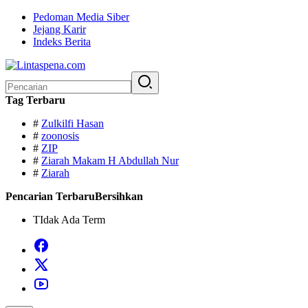
Langsung
Pedoman Media Siber
ke
Jejang Karir
konten
Indeks Berita
Pencarian
untuk:
Tag Terbaru
#
Zulkilfi Hasan
#
zoonosis
#
ZIP
#
Ziarah Makam H Abdullah Nur
#
Ziarah
Pencarian Terbaru
Bersihkan
TIdak Ada Term