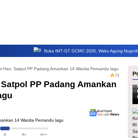
Buka IMT-GT GCMC 2026, Wako Agung Nugroho Gaungkan Se
ni Hari, Satpol PP Padang Amankan 14 Wanita Pemandu lagu
Po
73
i, Satpol PP Padang Amankan
agu
Ikuti Kami
G
o
o
g
l
e
News
A
A+
A++