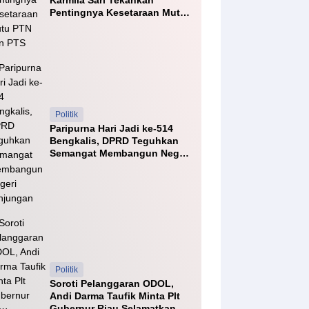
Karmila Sari Tekankan
Pentingnya Kesetaraan Mutu
PTN dan PTS
Politik
Paripurna Hari Jadi ke-514
Bengkalis, DPRD Teguhkan
Semangat Membangun Negeri
Junjungan
Politik
Soroti Pelanggaran ODOL,
Andi Darma Taufik Minta Plt
Gubernur Riau Selamatkan