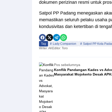
dokumen perizinan resmi untuk prose
​Satpol PP Padang menegaskan akan
memastikan seluruh pelaku usaha p
kondusivitas dan ketertiban di teng
Tag
Lady Companion
Satpol PP Kota Pada
Writer: AK
Editor: Toro
Pos sebelumnya
Konflik Pandangan Kades vs Adv
Masyarakat Mojokerto Desak APH
Tegakkan Keadilan dalam Kasus
Pencabulan Anak