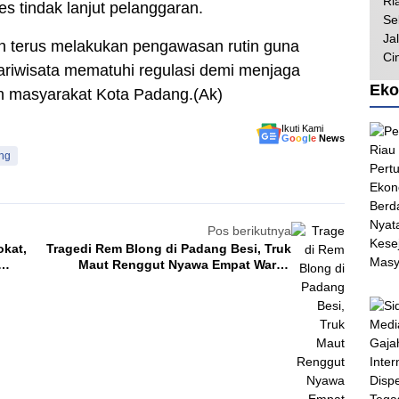
s tindak lanjut pelanggaran.
 terus melakukan pengawasan rutin guna
ariwisata mematuhi regulasi demi menjaga
Eko
ah masyarakat Kota Padang.(Ak)
Ikuti Kami
G
o
o
g
l
e
News
ng
Pos berikutnya
okat,
Tragedi Rem Blong di Padang Besi, Truk
Maut Renggut Nyawa Empat Warga
Solok