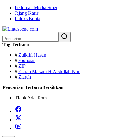
Langsung
Pedoman Media Siber
ke
Jejang Karir
konten
Indeks Berita
Pencarian
untuk:
Tag Terbaru
#
Zulkilfi Hasan
#
zoonosis
#
ZIP
#
Ziarah Makam H Abdullah Nur
#
Ziarah
Pencarian Terbaru
Bersihkan
TIdak Ada Term