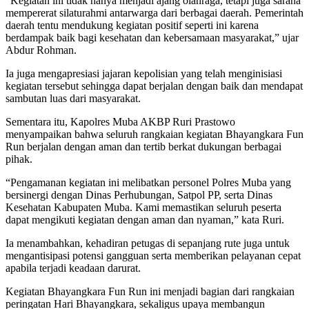
“Kegiatan ini tidak hanya menjadi ajang olahraga, tetapi juga sarana
mempererat silaturahmi antarwarga dari berbagai daerah. Pemerintah
daerah tentu mendukung kegiatan positif seperti ini karena
berdampak baik bagi kesehatan dan kebersamaan masyarakat,” ujar
Abdur Rohman.
Ia juga mengapresiasi jajaran kepolisian yang telah menginisiasi
kegiatan tersebut sehingga dapat berjalan dengan baik dan mendapat
sambutan luas dari masyarakat.
Sementara itu, Kapolres Muba AKBP Ruri Prastowo
menyampaikan bahwa seluruh rangkaian kegiatan Bhayangkara Fun
Run berjalan dengan aman dan tertib berkat dukungan berbagai
pihak.
“Pengamanan kegiatan ini melibatkan personel Polres Muba yang
bersinergi dengan Dinas Perhubungan, Satpol PP, serta Dinas
Kesehatan Kabupaten Muba. Kami memastikan seluruh peserta
dapat mengikuti kegiatan dengan aman dan nyaman,” kata Ruri.
Ia menambahkan, kehadiran petugas di sepanjang rute juga untuk
mengantisipasi potensi gangguan serta memberikan pelayanan cepat
apabila terjadi keadaan darurat.
Kegiatan Bhayangkara Fun Run ini menjadi bagian dari rangkaian
peringatan Hari Bhayangkara, sekaligus upaya membangun