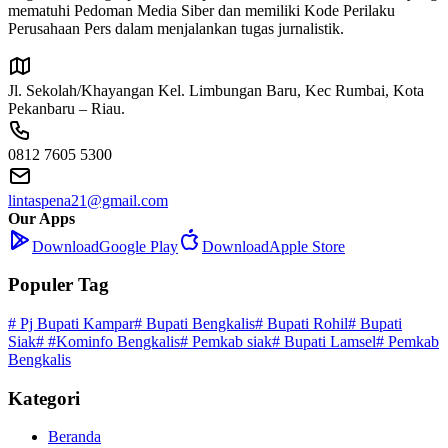
mematuhi Pedoman Media Siber dan memiliki Kode Perilaku
Perusahaan Pers dalam menjalankan tugas jurnalistik.
Jl. Sekolah/Khayangan Kel. Limbungan Baru, Kec Rumbai, Kota
Pekanbaru – Riau.
0812 7605 5300
lintaspena21@gmail.com
Our Apps
Download
Google Play
Download
Apple Store
Populer Tag
# Pj Bupati Kampar
# Bupati Bengkalis
# Bupati Rohil
# Bupati
Siak
# #Kominfo Bengkalis
# Pemkab siak
# Bupati Lamsel
# Pemkab
Bengkalis
Kategori
Beranda