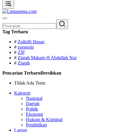
Pencarian
untuk:
Tag Terbaru
#
Zulkilfi Hasan
#
zoonosis
#
ZIP
#
Ziarah Makam H Abdullah Nur
#
Ziarah
Pencarian Terbaru
Bersihkan
TIdak Ada Term
Kategori
Nasional
Daerah
Politik
Ekonomi
Hukum & Kriminal
Pendidikan
Laman