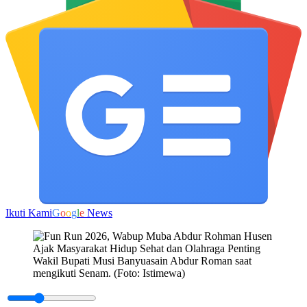
Ikuti Kami
G
o
o
g
l
e
News
Wakil Bupati Musi Banyuasain Abdur Roman saat
mengikuti Senam. (Foto: Istimewa)