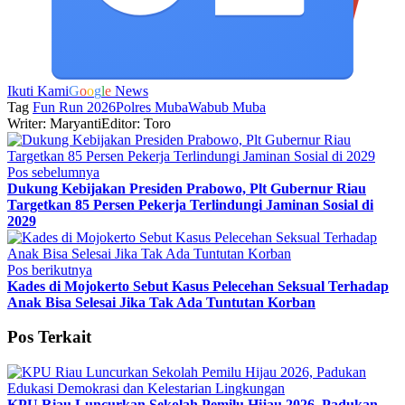
Ikuti Kami
G
o
o
g
l
e
News
Tag
Fun Run 2026
Polres Muba
Wabub Muba
Writer: Maryanti
Editor: Toro
Pos sebelumnya
Dukung Kebijakan Presiden Prabowo, Plt Gubernur Riau
Targetkan 85 Persen Pekerja Terlindungi Jaminan Sosial di
2029
Pos berikutnya
Kades di Mojokerto Sebut Kasus Pelecehan Seksual Terhadap
Anak Bisa Selesai Jika Tak Ada Tuntutan Korban
Pos Terkait
KPU Riau Luncurkan Sekolah Pemilu Hijau 2026, Padukan