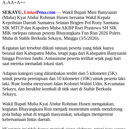
A-
A
A+
A++
SEKAYU,
Lintas
Pena.com
— Wakil Bupati Musi Banyuasin
(Muba) Kyai Abdur Rohman Husen bersama Wakil Kepala
Kepolisian Daerah Sumatera Selatan Brigjen Pol Rony Samtana
SIK MTCP dan Kapolres Muba AKBP Ruri Prastowo SH SIK
MIK melepas ratusan peserta Bhayangkara Fun Run 2026 Polres
Muba di Stable Berkuda Sekayu, Minggu (3/5/2026).
Kegiatan lari tersebut diikuti ratusan peserta yang tidak hanya
berasal dari Kabupaten Muba, tetapi juga dari Kabupaten Banyuasin
hingga Provinsi Jambi. Antusiasme peserta terlihat sejak pagi hari
saat mereka memadati lokasi start.
Adapun kategori yang dilombakan terdiri dari 5 kilometer (5K)
untuk peserta perempuan dan 10 kilometer (10K) untuk peserta laki-
laki. Rute lomba menyusuri Jalan Kolonel Wahid Udin, Kecamatan
Sekayu, dan berakhir kembali di titik start di Stable Berkuda
Sekayu.
Wakil Bupati Muba Kyai Abdur Rohman Husen mengatakan,
kegiatan Bhayangkara Run menjadi momentum untuk mendorong
pola hidup sehat di tengah masyarakat, sekaligus mempererat
kebersamaan lintas daerah.