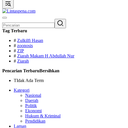
Pencarian
untuk:
Tag Terbaru
#
Zulkilfi Hasan
#
zoonosis
#
ZIP
#
Ziarah Makam H Abdullah Nur
#
Ziarah
Pencarian Terbaru
Bersihkan
TIdak Ada Term
Kategori
Nasional
Daerah
Politik
Ekonomi
Hukum & Kriminal
Pendidikan
Laman