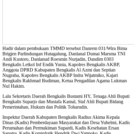
Hadir dalam pembukaan TMMD tersebut Danrem 031/Wira Bima
Brigjen Parlindungan Hutagalung, Danlanal Dumai Marsma TNI
Andi Kustoro, Danlanud Roesmin Nurjadin, Dandim 0303
Bengkalis Letkol Inf Endik Yunia, Kapolres Bengkalis AKBP,
Anggota DPRD Kabupaten Bengkalis Al Azmi dan Septian
Nugraha, Kapolres Bengkalis AKBP Indra Wijatmiko, Kajari
Bengkalis Rakhmad Budiman, Ketua Pengadilan Agama Lukman
Nul Hakim.
Lalu Sekretaris Daerah Bengkalis Bustami HY, Tenaga Ahli Bupati
Bengkalis Suparjo dan Mustafa Kamal, Staf Ahli Bupati Bidang
Pemerintahan, Hukum dan Politik Toharudin.
Inspektur Daerah Kabupaten Bengkalis Radius Akima Kepala
Dinas (Kadis) Pemberdayaan Masyarakat dan Desa Yuhelmi, Kadis
Perumahan dan Permukiman Supardi, Kadis Kesehatan Ersan
Saputra, Kadis Kominfotik Hendrik Dwi Yatmoko, Kadis