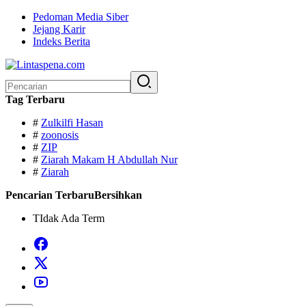
Langsung
Pedoman Media Siber
ke
Jejang Karir
konten
Indeks Berita
Pencarian
untuk:
Tag Terbaru
#
Zulkilfi Hasan
#
zoonosis
#
ZIP
#
Ziarah Makam H Abdullah Nur
#
Ziarah
Pencarian Terbaru
Bersihkan
TIdak Ada Term