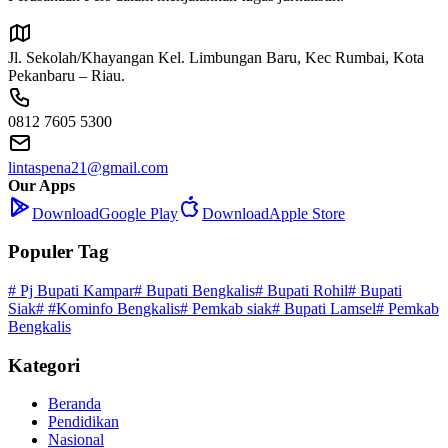
Jl. Sekolah/Khayangan Kel. Limbungan Baru, Kec Rumbai, Kota
Pekanbaru – Riau.
0812 7605 5300
lintaspena21@gmail.com
Our Apps
Download
Google Play
Download
Apple Store
Populer Tag
# Pj Bupati Kampar
# Bupati Bengkalis
# Bupati Rohil
# Bupati
Siak
# #Kominfo Bengkalis
# Pemkab siak
# Bupati Lamsel
# Pemkab
Bengkalis
Kategori
Beranda
Pendidikan
Nasional