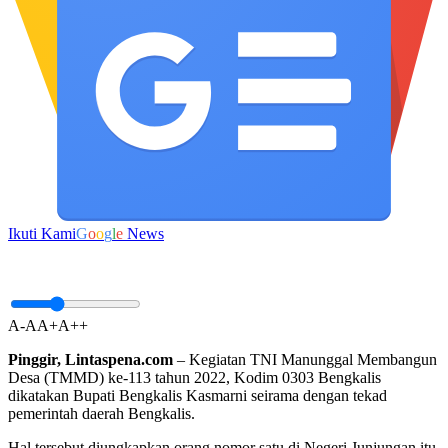
Ikuti Kami
G
o
o
g
l
e
News
A-
A
A+
A++
Pinggir, Lintaspena.com
– Kegiatan TNI Manunggal Membangun
Desa (TMMD) ke-113 tahun 2022, Kodim 0303 Bengkalis
dikatakan Bupati Bengkalis Kasmarni seirama dengan tekad
pemerintah daerah Bengkalis.
Hal tersebut diungkapkan orang nomor satu di Negeri Junjungan itu