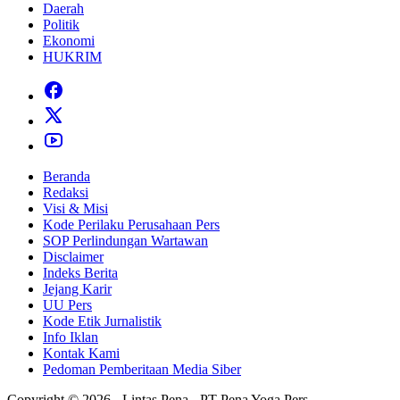
Daerah
Politik
Ekonomi
HUKRIM
Beranda
Redaksi
Visi & Misi
Kode Perilaku Perusahaan Pers
SOP Perlindungan Wartawan
Disclaimer
Indeks Berita
Jejang Karir
UU Pers
Kode Etik Jurnalistik
Info Iklan
Kontak Kami
Pedoman Pemberitaan Media Siber
Copyright © 2026 - Lintas Pena - PT Pena Yoga Pers