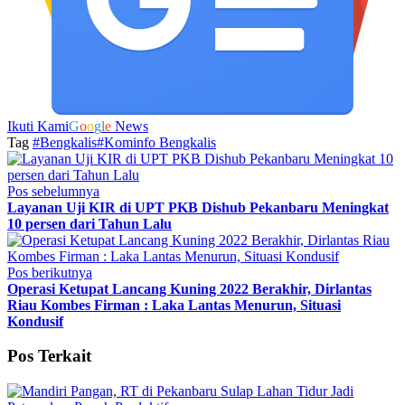
Ikuti Kami
G
o
o
g
l
e
News
Tag
#Bengkalis
#Kominfo Bengkalis
Pos sebelumnya
Layanan Uji KIR di UPT PKB Dishub Pekanbaru Meningkat
10 persen dari Tahun Lalu
Pos berikutnya
Operasi Ketupat Lancang Kuning 2022 Berakhir, Dirlantas
Riau Kombes Firman : Laka Lantas Menurun, Situasi
Kondusif
Pos Terkait