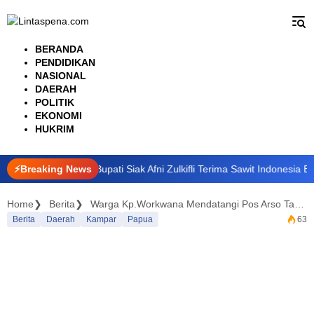
Langsung
ke
konten
BERANDA
PENDIDIKAN
NASIONAL
DAERAH
POLITIK
EKONOMI
HUKRIM
ndungi Petani, Bupati Siak Afni Zulkifli Terima Sawit Indonesia Expo 
⚡Breaking News
Home
Berita
Warga Kp.Workwana Mendatangi Pos Arso Tami Untuk Meminta Pertolongan
Berita
Daerah
Kampar
Papua
63