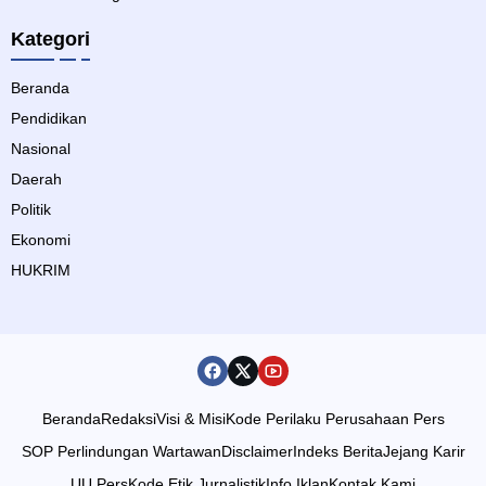
Kategori
Beranda
Pendidikan
Nasional
Daerah
Politik
Ekonomi
HUKRIM
Beranda
Redaksi
Visi & Misi
Kode Perilaku Perusahaan Pers
SOP Perlindungan Wartawan
Disclaimer
Indeks Berita
Jejang Karir
UU Pers
Kode Etik Jurnalistik
Info Iklan
Kontak Kami