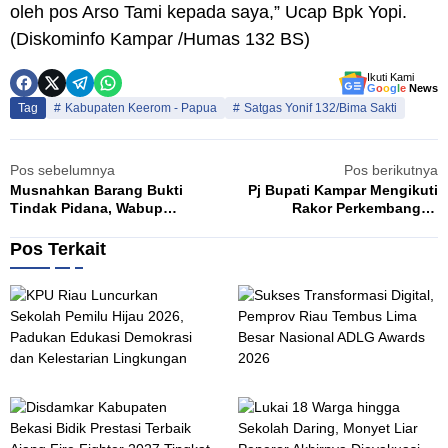
oleh pos Arso Tami kepada saya,” Ucap Bpk Yopi.
(Diskominfo Kampar /Humas 132 BS)
Ikuti Kami
G
o
o
g
l
e
News
Tag
Kabupaten Keerom - Papua
Satgas Yonif 132/Bima Sakti
Pos sebelumnya
Pos berikutnya
Musnahkan Barang Bukti
Pj Bupati Kampar Mengikuti
Tindak Pidana, Wabup
Rakor Perkembangan
Apresiasi Kinerja Kejari
Pengendalian Inflasi Daerah
Bengkalis
Bersama Mendagri
Pos Terkait
K
S
Agustus 7, 2026
A
P
u
U
k
R
s
i
e
a
s
u
T
D
L
Agustus 6, 2026
A
L
r