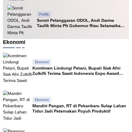
n
a
r
e
l
g
r
u
r
i
a
a
p
c
Politik
n
t
r
i
Soroti Pelanggaran ODOL, Andi Darma
e
n
Taufik Minta Plt Gubernur Riau Selamatkan
s
g
Jalan Kuala Cinaku
t
a
Ekonomi
s
i
Ekonomi
Komitmen Lindungi Petani, Bupati Siak Afni
Zulkifli Terima Sawit Indonesia Expo Award
2026
Ekonomi
Mandiri Pangan, RT di Pekanbaru Sulap Lahan
Tidur Jadi Peternakan Puyuh Produktif