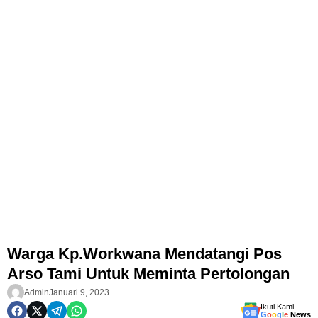
Warga Kp.Workwana Mendatangi Pos
Arso Tami Untuk Meminta Pertolongan
Admin
Januari 9, 2023
Ikuti Kami
G
o
o
g
l
e
News