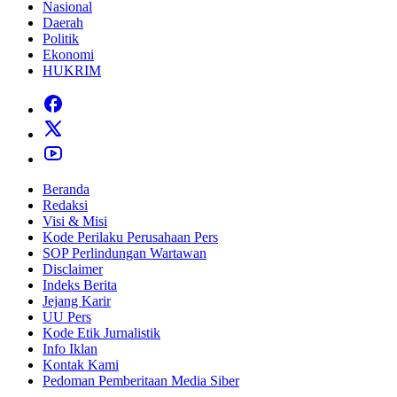
Nasional
Daerah
Politik
Ekonomi
HUKRIM
Beranda
Redaksi
Visi & Misi
Kode Perilaku Perusahaan Pers
SOP Perlindungan Wartawan
Disclaimer
Indeks Berita
Jejang Karir
UU Pers
Kode Etik Jurnalistik
Info Iklan
Kontak Kami
Pedoman Pemberitaan Media Siber