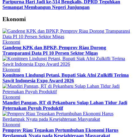
Paripurna Hari Jadi ke-514 Bengkalis, DPRD Teguhkan
Semangat Membangun Negeri Junjungan
Ekonomi
Ekonomi
Gandeng KPK dan BPKP, Pemprov Riau Dorong
Transparansi Data PI 10 Persen Sektor Migas
Ekonomi
Komitmen Lindungi Petani, Bupati Siak Afni Zulkifli Terima
Sawit Indonesia Expo Award 2026
Ekonomi
Mandiri Pangan, RT di Pekanbaru Sulap Lahan Tidur Jadi
Peternakan Puyuh Produktif
Ekonomi
Pemprov Riau Tegaskan Pertumbuhan Ekonomi Harus
Berdampak Nyata pada Kesejahteraan Masyarakat