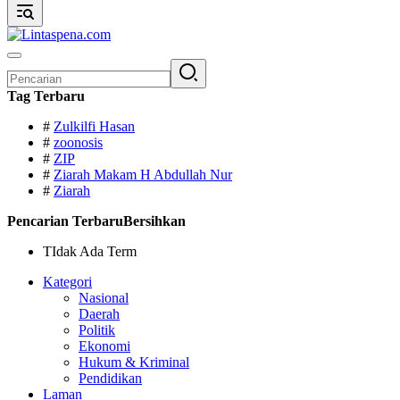
Pencarian
untuk:
Tag Terbaru
#
Zulkilfi Hasan
#
zoonosis
#
ZIP
#
Ziarah Makam H Abdullah Nur
#
Ziarah
Pencarian Terbaru
Bersihkan
TIdak Ada Term
Kategori
Nasional
Daerah
Politik
Ekonomi
Hukum & Kriminal
Pendidikan
Laman