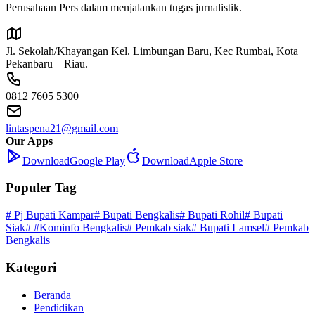
Perusahaan Pers dalam menjalankan tugas jurnalistik.
Jl. Sekolah/Khayangan Kel. Limbungan Baru, Kec Rumbai, Kota
Pekanbaru – Riau.
0812 7605 5300
lintaspena21@gmail.com
Our Apps
Download
Google Play
Download
Apple Store
Populer Tag
# Pj Bupati Kampar
# Bupati Bengkalis
# Bupati Rohil
# Bupati
Siak
# #Kominfo Bengkalis
# Pemkab siak
# Bupati Lamsel
# Pemkab
Bengkalis
Kategori
Beranda
Pendidikan