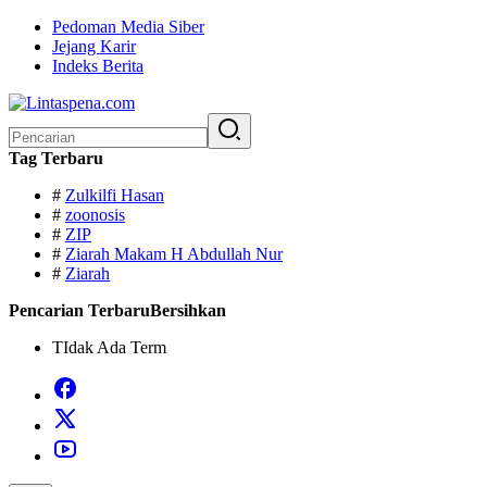
Langsung
Pedoman Media Siber
ke
Jejang Karir
konten
Indeks Berita
Pencarian
untuk:
Tag Terbaru
#
Zulkilfi Hasan
#
zoonosis
#
ZIP
#
Ziarah Makam H Abdullah Nur
#
Ziarah
Pencarian Terbaru
Bersihkan
TIdak Ada Term