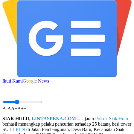
Ikuti Kami
G
o
o
g
l
e
News
A-
A
A+
A++
SIAK HULU,
LINTASPENA.COM
–
Jajaran
Polsek
Siak Hulu
berhasil menangkap pelaku pencurian terhadap 25 batang besi tower
SUTT
PLN
di Jalan Pembangunan, Desa Baru, Kecamatan Siak