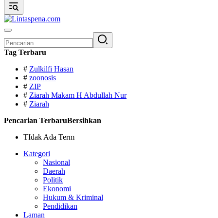
Pencarian
untuk:
Tag Terbaru
#
Zulkilfi Hasan
#
zoonosis
#
ZIP
#
Ziarah Makam H Abdullah Nur
#
Ziarah
Pencarian Terbaru
Bersihkan
TIdak Ada Term
Kategori
Nasional
Daerah
Politik
Ekonomi
Hukum & Kriminal
Pendidikan
Laman