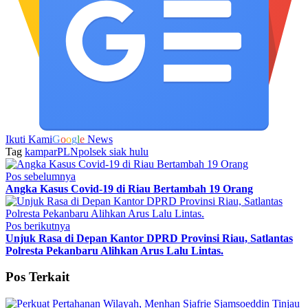
Ikuti Kami
G
o
o
g
l
e
News
Tag
kampar
PLN
polsek siak hulu
Pos sebelumnya
Angka Kasus Covid-19 di Riau Bertambah 19 Orang
Pos berikutnya
Unjuk Rasa di Depan Kantor DPRD Provinsi Riau, Satlantas
Polresta Pekanbaru Alihkan Arus Lalu Lintas.
Pos Terkait