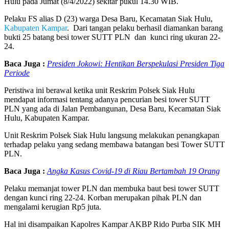
Hulu pada Jumat (8/4/2022) sekitar pukul 14.30 WIB.
Pelaku FS alias D (23) warga Desa Baru, Kecamatan Siak Hulu,
Kabupaten Kampar
. Dari tangan pelaku berhasil diamankan barang
bukti 25 batang besi tower SUTT PLN dan kunci ring ukuran 22-
24.
Baca Juga :
Presiden Jokowi: Hentikan Berspekulasi Presiden Tiga
Periode
Peristiwa ini berawal ketika unit Reskrim Polsek Siak Hulu
mendapat informasi tentang adanya pencurian besi tower SUTT
PLN yang ada di Jalan Pembangunan, Desa Baru, Kecamatan Siak
Hulu, Kabupaten Kampar.
Unit Reskrim Polsek Siak Hulu langsung melakukan penangkapan
terhadap pelaku yang sedang membawa batangan besi Tower SUTT
PLN.
Baca Juga :
Angka Kasus Covid-19 di Riau Bertambah 19 Orang
Pelaku memanjat tower PLN dan membuka baut besi tower SUTT
dengan kunci ring 22-24. Korban merupakan pihak PLN dan
mengalami kerugian Rp5 juta.
Hal ini disampaikan Kapolres Kampar AKBP Rido Purba SIK MH