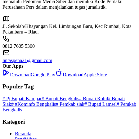
mematuhi Pedoman Media Siber dan memiliki Kode Perilaku
Perusahaan Pers dalam menjalankan tugas jurnalistik.
Jl. Sekolah/Khayangan Kel. Limbungan Baru, Kec Rumbai, Kota
Pekanbaru – Riau.
0812 7605 5300
lintaspena21@gmail.com
Our Apps
Download
Google Play
Download
Apple Store
Populer Tag
# Pj Bupati Kampar
# Bupati Bengkalis
# Bupati Rohil
# Bupati
Siak
# #Kominfo Bengkalis
# Pemkab siak
# Bupati Lamsel
# Pemkab
Bengkalis
Kategori
Beranda