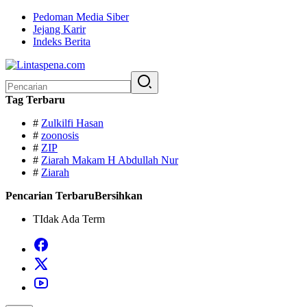
Langsung
Pedoman Media Siber
ke
Jejang Karir
konten
Indeks Berita
Pencarian
untuk:
Tag Terbaru
#
Zulkilfi Hasan
#
zoonosis
#
ZIP
#
Ziarah Makam H Abdullah Nur
#
Ziarah
Pencarian Terbaru
Bersihkan
TIdak Ada Term