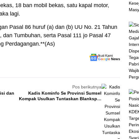
ekas, 18 ban mobil bekas, satu kapal motor,
ka lagi.
ngan Pasal 86 huruf (a) dan (b) UU No. 21 Tahun
, dan Tumbuhan, serta Pasal 111 jo Pasal 47
ng Perdagangan.**(As)
Ikuti Kami
G
o
o
g
l
e
News
Pos berikutnya
isi dan
Kadis Kominfo Se Provinsi Sumsel
Kompak Usulkan Tuntaskan Blankspot
di Sumatera Selatan