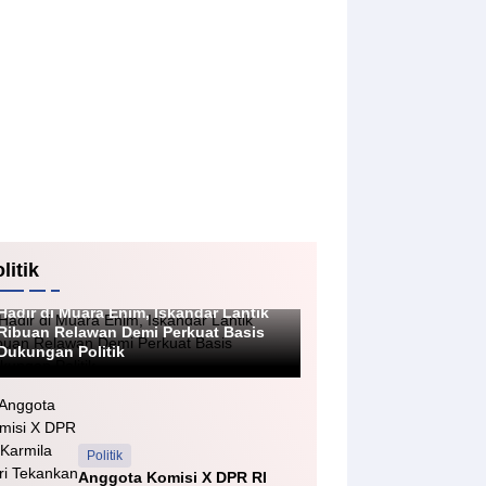
litik
Politik
Hadir di Muara Enim, Iskandar Lantik
Ribuan Relawan Demi Perkuat Basis
Dukungan Politik
Politik
Anggota Komisi X DPR RI