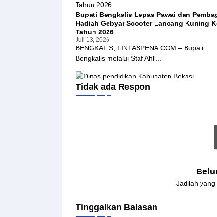
i
a
c
n
Bupati Bengkalis Lepas Pawai dan Pemba
e
W
Hadiah Gebyar Scooter Lancang Kuning K
m
i
Tahun 2026
a
l
Juli 13, 2026
r
BENGKALIS, LINTASPENA.COM – Bupati
a
k
y
Bengkalis melalui Staf Ahli...
a
a
n
h
d
,
Tidak ada Respon
i
M
F
e
a
n
c
h
e
a
b
n
o
S
o
j
k
a
,
f
Belu
J
r
Jadilah yang
u
i
r
e
n
S
Tinggalkan Balasan
a
j