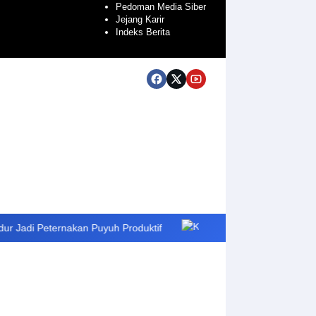
Pedoman Media Siber
Jejang Karir
Indeks Berita
ternakan Puyuh Produktif
KPU Riau Luncurkan Sekolah Pemilu