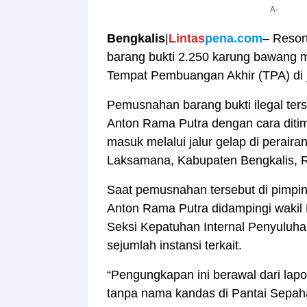
A-
Bengkalis
|
Lintas
pena.com
– Resor
barang bukti 2.250 karung bawang m
Tempat Pembuangan Akhir (TPA) di j
Pemusnahan barang bukti ilegal ter
Anton Rama Putra dengan cara ditimb
masuk melalui jalur gelap di perai
Laksamana, Kabupaten Bengkalis, R
Saat pemusnahan tersebut di pimpin
Anton Rama Putra didampingi wakil 
Seksi Kepatuhan Internal Penyuluha
sejumlah instansi terkait.
“Pengungkapan ini berawal dari lap
tanpa nama kandas di Pantai Sepaha