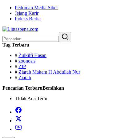
Langsung
Pedoman Media Siber
ke
Jejang Karir
konten
Indeks Berita
Pencarian
untuk:
Tag Terbaru
#
Zulkilfi Hasan
#
zoonosis
#
ZIP
#
Ziarah Makam H Abdullah Nur
#
Ziarah
Pencarian Terbaru
Bersihkan
TIdak Ada Term