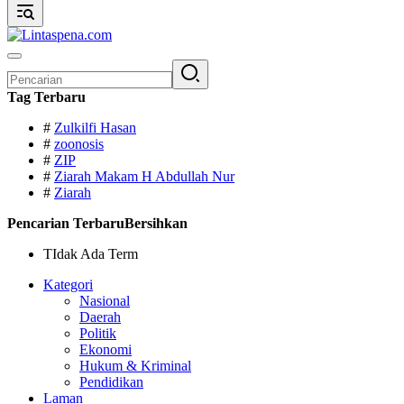
Pencarian
untuk:
Tag Terbaru
#
Zulkilfi Hasan
#
zoonosis
#
ZIP
#
Ziarah Makam H Abdullah Nur
#
Ziarah
Pencarian Terbaru
Bersihkan
TIdak Ada Term
Kategori
Nasional
Daerah
Politik
Ekonomi
Hukum & Kriminal
Pendidikan
Laman