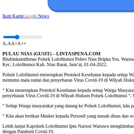
Ikuti Kami
G
o
o
g
l
e
News
A-
A
A+
A++
PULAU NIAS (GUSIT) – LINTASPENA.COM
Bhabinkamtibmas Polsek Lolofitumoi Polres Nias Bripka Yos. Waruw
Kec. Lolofitumoi Kab. Nias Barat, Jum’at, 01-04-2022.
Polsek Lolofitumoi menerapkan Protokol Kesehatan kepada setiap War
memutus mata rantai dan penyebaran Virus Covid-19 di Wilyah Huku
“ Kita menerapkan Protokol Kesehatan kepada setiap Warga Masyaraka
penyebaran Virus Covid-19 di Wilyah Hukum Polsek Lolofitumoi “,
“ Setiap Warga masyarakat yang datang ke Polsek Lolofitumoi, kit
“ Kita akan berikan Masker kepada Personil yang masuk dinas dan w
Lebih lanjut Kapolsek Lolofitumoi Iptu Narson Waruwu menghimbau 
dengan Pandemi Covid-19.