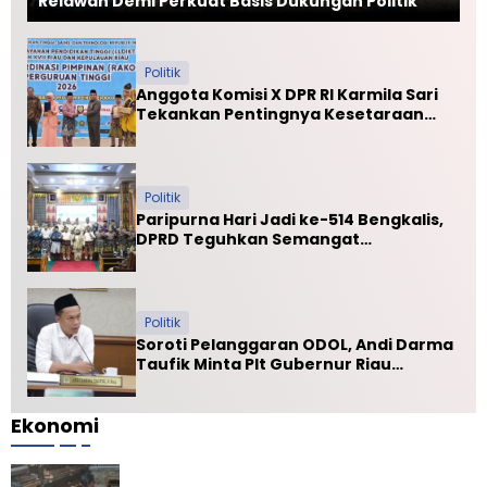
Relawan Demi Perkuat Basis Dukungan Politik
Politik
Anggota Komisi X DPR RI Karmila Sari
Tekankan Pentingnya Kesetaraan
Mutu PTN dan PTS
Politik
Paripurna Hari Jadi ke-514 Bengkalis,
DPRD Teguhkan Semangat
Membangun Negeri Junjungan
Politik
Soroti Pelanggaran ODOL, Andi Darma
Taufik Minta Plt Gubernur Riau
Selamatkan Jalan Kuala Cinaku
Ekonomi