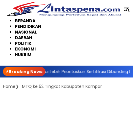
Langsung
ke
konten
BERANDA
PENDIDIKAN
NASIONAL
DAERAH
POLITIK
EKONOMI
HUKRIM
layang Raya Akui Lebih Prioritaskan Sertifikasi Dibanding Revitali
⚡Breaking News
Home
MTQ ke 52 Tingkat Kabupaten Kampar