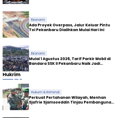
Ekosistem Syariah
Ekonomi
Ada Proyek Overpass, Jalur Keluar Pintu
Tol Pekanbaru Dialihkan Mulai Hari Ini
Ekonomi
Mulai 1 Agustus 2026, Tarif Parkir Mobil di
Bandara SSK II Pekanbaru Naik Jadi
Rp9.000
Hukrim
Hukum & Kriminal
Perkuat Pertahanan Wilayah, Menhan
Sjafrie Sjamsoeddin Tinjau Pembangunan
Dua Yonif Teritorial di Riau