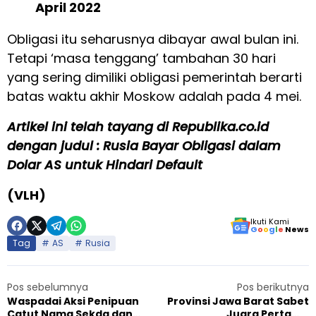
April 2022
Obligasi itu seharusnya dibayar awal bulan ini.
Tetapi ‘masa tenggang’ tambahan 30 hari
yang sering dimiliki obligasi pemerintah berarti
batas waktu akhir Moskow adalah pada 4 mei.
Artikel ini telah tayang di Republika.co.id
dengan judul : Rusia Bayar Obligasi dalam
Dolar AS untuk Hindari Default
(VLH)
Ikuti Kami
G
o
o
g
l
e
News
Tag
AS
Rusia
Pos sebelumnya
Pos berikutnya
Waspadai Aksi Penipuan
Provinsi Jawa Barat Sabet
Catut Nama Sekda dan
Juara Pertama