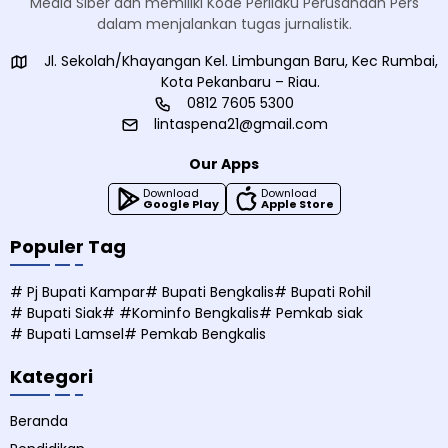
Media Siber dan memiliki Kode Perilaku Perusahaan Pers
dalam menjalankan tugas jurnalistik.
Jl. Sekolah/Khayangan Kel. Limbungan Baru, Kec Rumbai,
Kota Pekanbaru – Riau.
0812 7605 5300
lintaspena21@gmail.com
Our Apps
Download
Download
Google Play
Apple Store
Populer Tag
# Pj Bupati Kampar
# Bupati Bengkalis
# Bupati Rohil
# Bupati Siak
# #Kominfo Bengkalis
# Pemkab siak
# Bupati Lamsel
# Pemkab Bengkalis
Kategori
Beranda