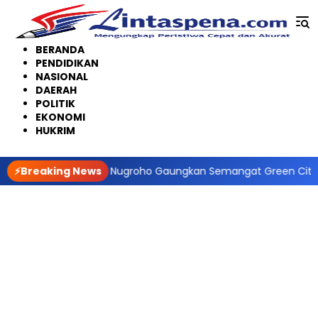
Langsung
ke
konten
BERANDA
PENDIDIKAN
NASIONAL
DAERAH
POLITIK
EKONOMI
HUKRIM
ko Agung Nugroho Gaungkan Semangat Green City dan Green P
⚡Breaking News