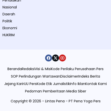
Pendidikan
Nasional
Daerah
Politik
Ekonomi
HUKRIM
Beranda
Redaksi
Visi & Misi
Kode Perilaku Perusahaan Pers
SOP Perlindungan Wartawan
Disclaimer
Indeks Berita
Jejang Karir
UU Pers
Kode Etik Jurnalistik
Info Iklan
Kontak Kami
Pedoman Pemberitaan Media Siber
Copyright © 2026 - Lintas Pena - PT Pena Yoga Pers