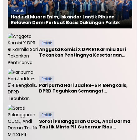
Politik
Hadir di Muara Enim, Iskandar Lantik Ribuan
Relawan Demi Perkuat Basis Dukungan Politik
Politik
Anggota Komisi X DPR RI Karmila Sari
Tekankan Pentingnya Kesetaraan
Mutu PTN dan PTS
Politik
Paripurna Hari Jadi ke-514 Bengkalis,
DPRD Teguhkan Semangat
Membangun Negeri Junjungan
Politik
Soroti Pelanggaran ODOL, Andi Darma
Taufik Minta Plt Gubernur Riau
Selamatkan Jalan Kuala Cinaku