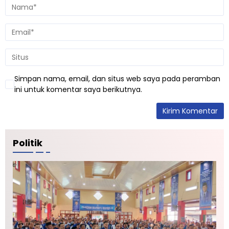
a
e
s
n
i
y
I
a
n
n
d
g
o
Simpan nama, email, dan situs web saya pada peramban
k
n
ini untuk komentar saya berikutnya.
a
e
l
s
i
a
Politik