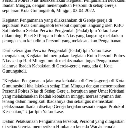
Personil Polres Nias melaksanakan Kegiatan Pengamanan kebaktian
Ibadah Minggu, dengan menempatkan Personil di setiap Gereja
seputaran Kota Gunungsitoli, Minggu, 03-04-2022.
Kegiatan Pengamanan yang dilaksanakan di Gereja-gereja di
seputaran Kota Gunungsitoli tersebut dipimpin langsung oleh KBO
Sat Intelkam Selaku Perwira Pengendali (Padal) Iptu Yafao Lase
didampingi Piket Si Propam Polres Nias yang langsung melakukan
penngecekan kehadiran Personil yang melaksanakan Pengamanan.
Dari keterangan Perwira Pengendali (Padal) Iptu Yafao Lase
mengatakan, Kegiatan ini merupakan kegiatan Rutin Personil Polres
Nias setiap Hari Minggu untuk melaksanakan tugas Pengamanan
jalannya Ibadah Kebaktian di Gereja-gereja yang ada di Kota
Gunungsitoli.
“Kegiatan Pengamanan jalannya kebaktian di Gereja-gereja di Kota
Gunungsitoli kita lakukan setiap Hari Minggu dengan menempatkan
Personil Polres Nias di Setiap Gereja, bertujuan agar Umat Kristiani
yang melaksanakan Ibadah kebaktian minggu merasa nyaman dan
tenang dalam mengikuti Ibadahnya dan sekaligus memastikan
pelaksanaan Ibadah disetiap Gereja berjalan sesuai dengan Protokol
Kesehatan,” Ujar Iptu Yafao Lase.
Dalam Pelaksanaan Pengamanan tersebut, Personil yang ditugaskan
di setiap Gereja, memberikan Himbauan kepada Warga Jema’at