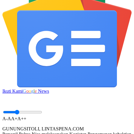
Ikuti Kami
G
o
o
g
l
e
News
A-
A
A+
A++
GUNUNGSITOLI, LINTASPENA.COM