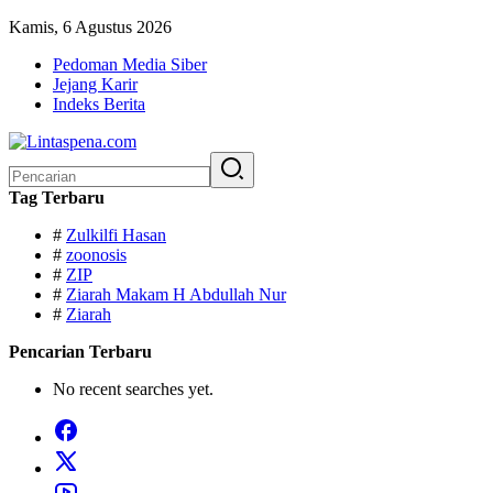
Langsung
Kamis, 6 Agustus 2026
ke
Pedoman Media Siber
konten
Jejang Karir
Indeks Berita
Pencarian
untuk:
Tag Terbaru
#
Zulkilfi Hasan
#
zoonosis
#
ZIP
#
Ziarah Makam H Abdullah Nur
#
Ziarah
Pencarian Terbaru
No recent searches yet.