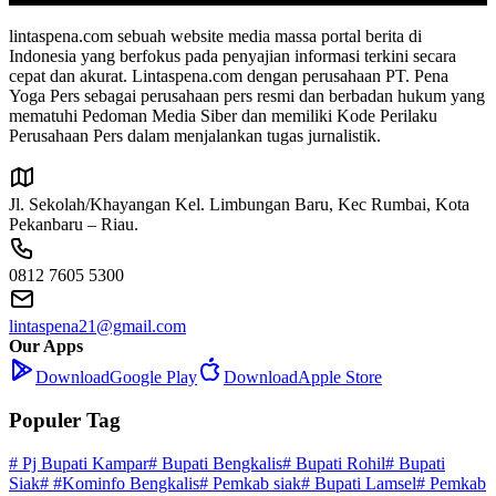
lintaspena.com sebuah website media massa portal berita di
Indonesia yang berfokus pada penyajian informasi terkini secara
cepat dan akurat. Lintaspena.com dengan perusahaan PT. Pena
Yoga Pers sebagai perusahaan pers resmi dan berbadan hukum yang
mematuhi Pedoman Media Siber dan memiliki Kode Perilaku
Perusahaan Pers dalam menjalankan tugas jurnalistik.
Jl. Sekolah/Khayangan Kel. Limbungan Baru, Kec Rumbai, Kota
Pekanbaru – Riau.
0812 7605 5300
lintaspena21@gmail.com
Our Apps
Download
Google Play
Download
Apple Store
Populer Tag
# Pj Bupati Kampar
# Bupati Bengkalis
# Bupati Rohil
# Bupati
Siak
# #Kominfo Bengkalis
# Pemkab siak
# Bupati Lamsel
# Pemkab