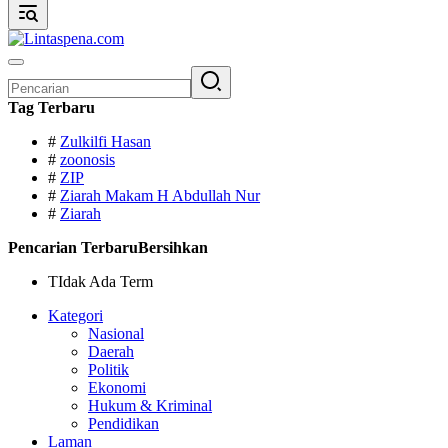
Pencarian
untuk:
Tag Terbaru
#
Zulkilfi Hasan
#
zoonosis
#
ZIP
#
Ziarah Makam H Abdullah Nur
#
Ziarah
Pencarian Terbaru
Bersihkan
TIdak Ada Term
Kategori
Nasional
Daerah
Politik
Ekonomi
Hukum & Kriminal
Pendidikan
Laman