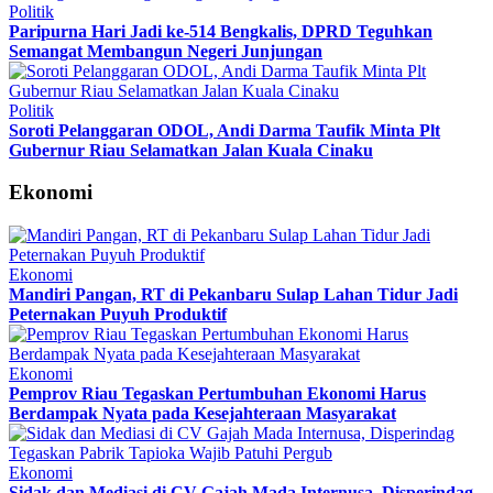
Politik
Paripurna Hari Jadi ke-514 Bengkalis, DPRD Teguhkan
Semangat Membangun Negeri Junjungan
Politik
Soroti Pelanggaran ODOL, Andi Darma Taufik Minta Plt
Gubernur Riau Selamatkan Jalan Kuala Cinaku
Ekonomi
Ekonomi
Mandiri Pangan, RT di Pekanbaru Sulap Lahan Tidur Jadi
Peternakan Puyuh Produktif
Ekonomi
Pemprov Riau Tegaskan Pertumbuhan Ekonomi Harus
Berdampak Nyata pada Kesejahteraan Masyarakat
Ekonomi
Sidak dan Mediasi di CV Gajah Mada Internusa, Disperindag