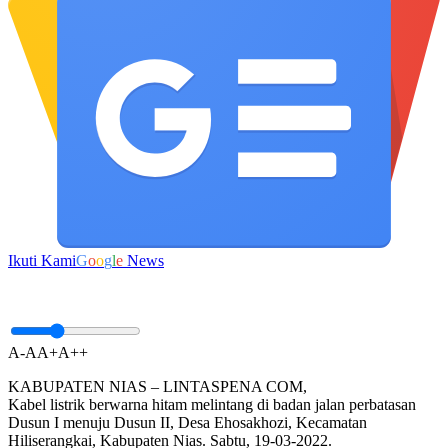
Ikuti Kami
G
o
o
g
l
e
News
A-
A
A+
A++
KABUPATEN NIAS – LINTASPENA COM,
Kabel listrik berwarna hitam melintang di badan jalan perbatasan
Dusun I menuju Dusun II, Desa Ehosakhozi, Kecamatan
Hiliserangkai, Kabupaten Nias. Sabtu, 19-03-2022.