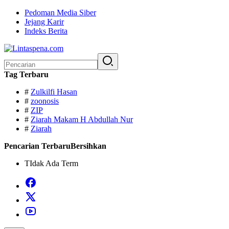
Langsung
Pedoman Media Siber
ke
Jejang Karir
konten
Indeks Berita
Pencarian
untuk:
Tag Terbaru
#
Zulkilfi Hasan
#
zoonosis
#
ZIP
#
Ziarah Makam H Abdullah Nur
#
Ziarah
Pencarian Terbaru
Bersihkan
TIdak Ada Term