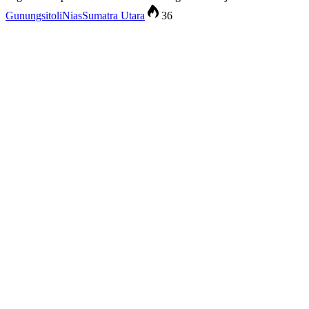
Gunungsitoli
Nias
Sumatra Utara
36