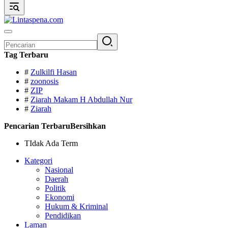
Pencarian
untuk:
Tag Terbaru
#
Zulkilfi Hasan
#
zoonosis
#
ZIP
#
Ziarah Makam H Abdullah Nur
#
Ziarah
Pencarian Terbaru
Bersihkan
TIdak Ada Term
Kategori
Nasional
Daerah
Politik
Ekonomi
Hukum & Kriminal
Pendidikan
Laman