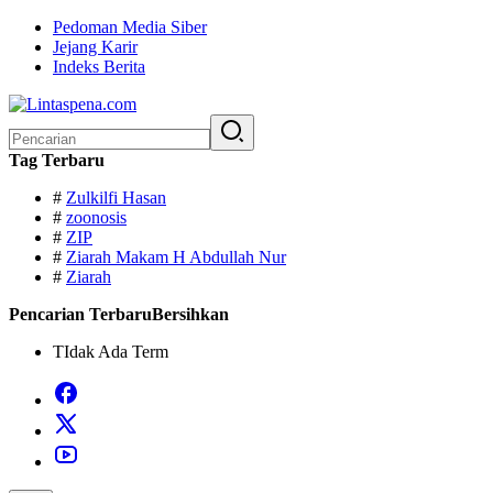
Langsung
Pedoman Media Siber
ke
Jejang Karir
konten
Indeks Berita
Pencarian
untuk:
Tag Terbaru
#
Zulkilfi Hasan
#
zoonosis
#
ZIP
#
Ziarah Makam H Abdullah Nur
#
Ziarah
Pencarian Terbaru
Bersihkan
TIdak Ada Term