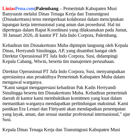
Lintas
Pena.com
|Palembang
– Pemerintah Kabupaten Musi
Banyuasin melalui Dinas Tenaga Kerja dan Transmigrasi
(Disnakertrans) terus memperkuat kolaborasi dalam menciptakan
lapangan kerja internasional yang aman dan prosedural. Hal ini
dipertegas dalam Rapat Koordinasi yang dilaksanakan pada Jumat,
30 Januari 2026, di kantor PT Jafa Indo Corpora, Palembang.
Kehadiran tim Disnakertrans Muba dipimpin langsung oleh Kepala
Dinas, Herryandi Sinulingga, AP, yang disambut hangat oleh
Direktur Operasional PT Jafa Indo Corpora, Susi, didampingi
Kepala Cabang, Wiwin, beserta tim manajemen perusahaan.
Direktur Operasional PT Jafa Indo Corpora, Susi, menyampaikan
apresiasinya atas proaktifnya Pemerintah Kabupaten Muba dalam
mengawal warganya.
“Kami sangat mengapresiasi kehadiran Pak Kadis Herryandi
Sinulingga beserta tim Disnakertrans Muba. Kehadiran pemerintah
daerah di kantor kami membuktikan komitmen yang kuat dalam
memastikan warganya mendapatkan perlindungan maksimal. Kami
pastikan Era Lestari dan Fitriyanti akan mendapatkan penempatan
yang layak, aman, dan sesuai standar profesional internasional,” ujar
Susi.
Kepala Dinas Tenaga Kerja dan Transmigrasi Kabupaten Musi