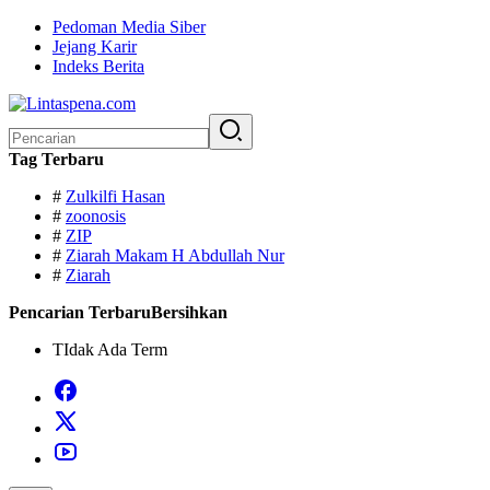
Langsung
Pedoman Media Siber
ke
Jejang Karir
konten
Indeks Berita
Pencarian
untuk:
Tag Terbaru
#
Zulkilfi Hasan
#
zoonosis
#
ZIP
#
Ziarah Makam H Abdullah Nur
#
Ziarah
Pencarian Terbaru
Bersihkan
TIdak Ada Term