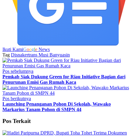
Ikuti Kami
G
o
o
g
l
e
News
Tag
Disnakertrans Musi Banyuasin
Pos sebelumnya
Pemkab Siak Dukung Green for Riau Initiative Bagian dari
Penurunan Emisi Gas Rumah Kaca
Pos berikutnya
Launching Penanganan Pohon Di Sekolah, Wawako
Markarius Tanam Pohon di SMPN 44
Pos Terkait