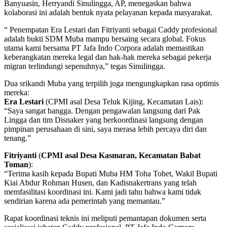
Banyuasin, Herryandi Sinulingga, AP, menegaskan bahwa
kolaborasi ini adalah bentuk nyata pelayanan kepada masyarakat.
“ Penempatan Era Lestari dan Fitriyanti sebagai Caddy profesional
adalah bukti SDM Muba mampu bersaing secara global. Fokus
utama kami bersama PT Jafa Indo Corpora adalah memastikan
keberangkatan mereka legal dan hak-hak mereka sebagai pekerja
migran terlindungi sepenuhnya,” tegas Sinulingga.
Dua srikandi Muba yang terpilih juga mengungkapkan rasa optimis
mereka:
Era Lestari
(CPMI asal Desa Teluk Kijing, Kecamatan Lais):
“Saya sangat bangga. Dengan pengawalan langsung dari Pak
Lingga dan tim Disnaker yang berkoordinasi langsung dengan
pimpinan perusahaan di sini, saya merasa lebih percaya diri dan
tenang.”
Fitriyanti
(
CPMI asal Desa Kasmaran, Kecamatan Babat
Toman
):
“Terima kasih kepada Bupati Muba HM Toha Tohet, Wakil Bupati
Kiai Abdur Rohman Husen, dan Kadisnakertrans yang telah
memfasilitasi koordinasi ini. Kami jadi tahu bahwa kami tidak
sendirian karena ada pemerintah yang memantau.”
Rapat koordinasi teknis ini meliputi pemantapan dokumen serta