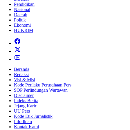
Pendidikan
Nasional
Daerah
Politik
Ekonomi
HUKRIM
Beranda
Redaksi
Visi & Misi
Kode Perilaku Perusahaan Pers
SOP Perlindungan Wartawan
Disclaimer
Indeks Berita
Jejang Karir
UU Pers
Kode Etik Jurnalistik
Info Iklan
Kontak Kami