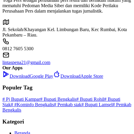
Yoga Pers sebagai perusahaan pers resmi dan berbadan hukum yang
mematuhi Pedoman Media Siber dan memiliki Kode Perilaku
Perusahaan Pers dalam menjalankan tugas jurnalistik.
Jl. Sekolah/Khayangan Kel. Limbungan Baru, Kec Rumbai, Kota
Pekanbaru – Riau.
0812 7605 5300
lintaspena21@gmail.com
Our Apps
Download
Google Play
Download
Apple Store
Populer Tag
# Pj Bupati Kampar
# Bupati Bengkalis
# Bupati Rohil
# Bupati
Siak
# #Kominfo Bengkalis
# Pemkab siak
# Bupati Lamsel
# Pemkab
Bengkalis
Kategori
Beranda