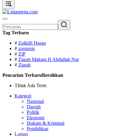
Pencarian
untuk:
Tag Terbaru
#
Zulkilfi Hasan
#
zoonosis
#
ZIP
#
Ziarah Makam H Abdullah Nur
#
Ziarah
Pencarian Terbaru
Bersihkan
TIdak Ada Term
Kategori
Nasional
Daerah
Politik
Ekonomi
Hukum & Kriminal
Pendidikan
Laman