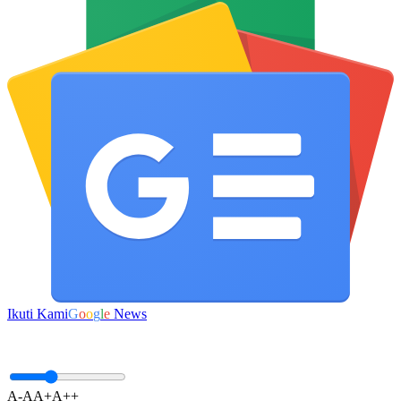
Ikuti Kami
G
o
o
g
l
e
News
A-
A
A+
A++