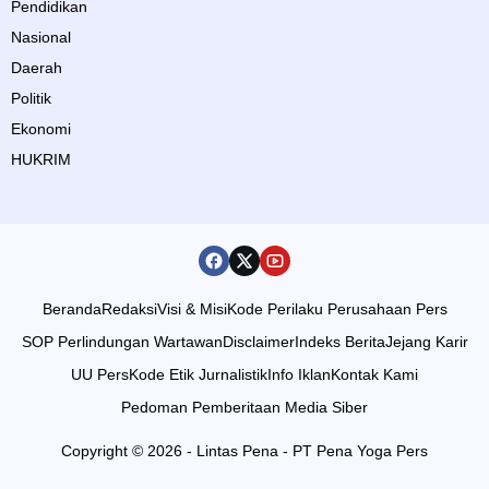
Pendidikan
Nasional
Daerah
Politik
Ekonomi
HUKRIM
Beranda
Redaksi
Visi & Misi
Kode Perilaku Perusahaan Pers
SOP Perlindungan Wartawan
Disclaimer
Indeks Berita
Jejang Karir
UU Pers
Kode Etik Jurnalistik
Info Iklan
Kontak Kami
Pedoman Pemberitaan Media Siber
Copyright © 2026 - Lintas Pena - PT Pena Yoga Pers