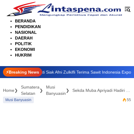
Langsung
ke
konten
BERANDA
PENDIDIKAN
NASIONAL
DAERAH
POLITIK
EKONOMI
HUKRIM
ani, Bupati Siak Afni Zulkifli Terima Sawit Indonesia Expo Award 2026
⚡Breaking News
Sumatera
Musi
Home
Sekda Muba Apriyadi Hadiri Rakernas Forsesdasi Tahun 2025
Selatan
Banyuasin
Musi Banyuasin
55