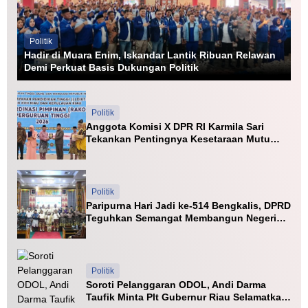
n
g
a
i
Politik
A
Hadir di Muara Enim, Iskandar Lantik Ribuan Relawan
n
Demi Perkuat Basis Dukungan Politik
g
i
t
Politik
Anggota Komisi X DPR RI Karmila Sari
Tekankan Pentingnya Kesetaraan Mutu
PTN dan PTS
Politik
Paripurna Hari Jadi ke-514 Bengkalis, DPRD
Teguhkan Semangat Membangun Negeri
Junjungan
Politik
Soroti Pelanggaran ODOL, Andi Darma
Taufik Minta Plt Gubernur Riau Selamatkan