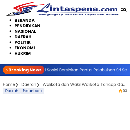
Langsung
ke
konten
BERANDA
PENDIDIKAN
NASIONAL
DAERAH
POLITIK
EKONOMI
HUKRIM
ti Sosial Bersihkan Pantai Pelabuhan Sri Setia Raja
⚡Breaking News
Mandiri
Home
Daerah
Walikota dan Wakil Walikota Tancap Gas: Di Bawah Kepemimpinan Agung-Markarius, Janji Politik Kini Jadi Bukti Nyata
Daerah
Pekanbaru
93