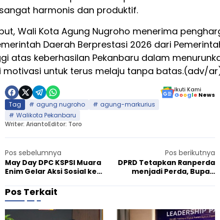
sangat harmonis dan produktif.
sebut, Wali Kota Agung Nugroho menerima penghar
emerintah Daerah Berprestasi 2026 dari Pemerinta
ggi atas keberhasilan Pekanbaru dalam menurunk
i motivasi untuk terus melaju tanpa batas.(adv/ar
Ikuti Kami
G
o
o
g
l
e
News
Tag
agung nugroho
agung-markurius
Walikota Pekanbaru
Writer: Arianto
Editor: Toro
Pos sebelumnya
Pos berikutnya
May Day DPC KSPSI Muara
DPRD Tetapkan Ranperda
Enim Gelar Aksi Sosial ke
menjadi Perda, Bupati
Panti Asuhan dan Pondok
Kasmarni Harapkan Usaha
Pesantren
Mikro jadi Investasi
Pos Terkait
Strategis Ekonomi Daerah