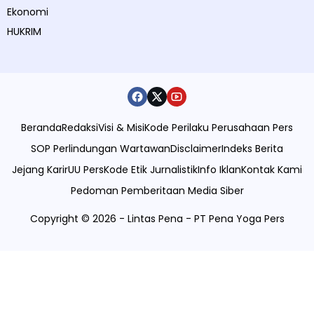
Ekonomi
HUKRIM
Beranda
Redaksi
Visi & Misi
Kode Perilaku Perusahaan Pers
SOP Perlindungan Wartawan
Disclaimer
Indeks Berita
Jejang Karir
UU Pers
Kode Etik Jurnalistik
Info Iklan
Kontak Kami
Pedoman Pemberitaan Media Siber
Copyright © 2026 - Lintas Pena - PT Pena Yoga Pers