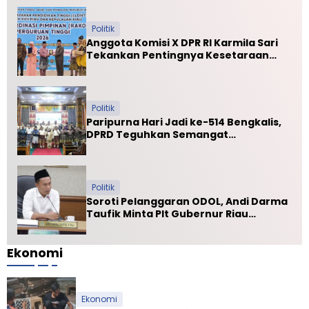
Politik
Anggota Komisi X DPR RI Karmila Sari
Tekankan Pentingnya Kesetaraan
Mutu PTN dan PTS
Politik
Paripurna Hari Jadi ke-514 Bengkalis,
DPRD Teguhkan Semangat
Membangun Negeri Junjungan
Politik
Soroti Pelanggaran ODOL, Andi Darma
Taufik Minta Plt Gubernur Riau
Selamatkan Jalan Kuala Cinaku
Ekonomi
Ekonomi