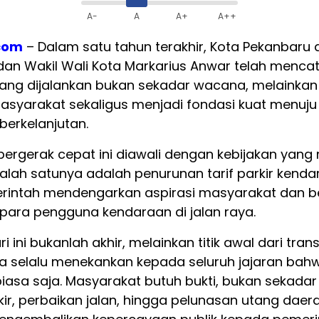
A-
A
A+
A++
com
– Dalam satu tahun terakhir, Kota Pekanbar
dan Wakil Wali Kota Markarius Anwar telah menca
 yang dijalankan bukan sekadar wacana, melainkan
arakat sekaligus menjadi fondasi kuat menuju ko
berkelanjutan.
rgerak cepat ini diawali dengan kebijakan yang
alah satunya adalah penurunan tarif parkir kenda
erintah mendengarkan aspirasi masyarakat dan 
ara pengguna kendaraan di jalan raya.
ri ini bukanlah akhir, melainkan titik awal dari tra
a selalu menekankan kepada seluruh jajaran bahwa
asa saja. Masyarakat butuh bukti, bukan sekadar 
rkir, perbaikan jalan, hingga pelunasan utang da