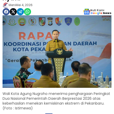
Meni
Mei 4, 2026
Ikuti Kami
G
o
o
g
l
e
News
Wali Kota Agung Nugroho menerima penghargaan Peringkat
Dua Nasional Pemerintah Daerah Berprestasi 2026 atas
keberhasilan menekan kemiskinan ekstrem di Pekanbaru.
(Foto : Istimewa)