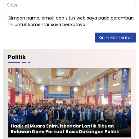
i
k
a
a
n
S
Simpan nama, email, dan situs web saya pada peramban
b
t
ini untuk komentar saya berikutnya.
a
r
r
a
u
t
T
e
u
g
r
i
Politik
u
s
n
T
a
n
g
a
n
Politik
Hadir di Muara Enim, Iskandar Lantik Ribuan
Relawan Demi Perkuat Basis Dukungan Politik