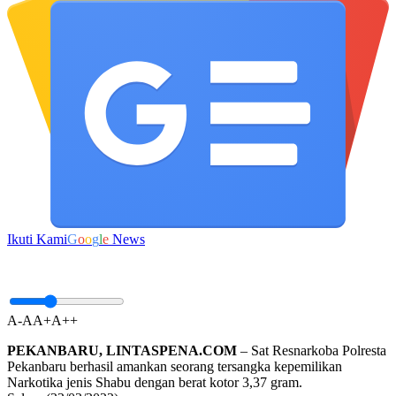
Ikuti Kami
G
o
o
g
l
e
News
A-
A
A+
A++
PEKANBARU, LINTASPENA.COM
– Sat Resnarkoba Polresta
Pekanbaru berhasil amankan seorang tersangka kepemilikan
Narkotika jenis Shabu dengan berat kotor 3,37 gram.