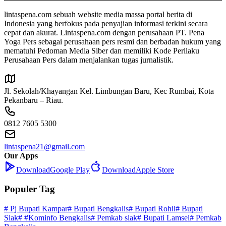
lintaspena.com sebuah website media massa portal berita di
Indonesia yang berfokus pada penyajian informasi terkini secara
cepat dan akurat. Lintaspena.com dengan perusahaan PT. Pena
Yoga Pers sebagai perusahaan pers resmi dan berbadan hukum yang
mematuhi Pedoman Media Siber dan memiliki Kode Perilaku
Perusahaan Pers dalam menjalankan tugas jurnalistik.
Jl. Sekolah/Khayangan Kel. Limbungan Baru, Kec Rumbai, Kota
Pekanbaru – Riau.
0812 7605 5300
lintaspena21@gmail.com
Our Apps
Download
Google Play
Download
Apple Store
Populer Tag
# Pj Bupati Kampar
# Bupati Bengkalis
# Bupati Rohil
# Bupati
Siak
# #Kominfo Bengkalis
# Pemkab siak
# Bupati Lamsel
# Pemkab