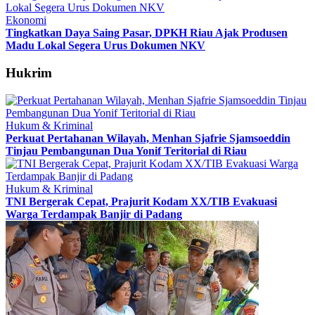
Ekonomi
Tingkatkan Daya Saing Pasar, DPKH Riau Ajak Produsen
Madu Lokal Segera Urus Dokumen NKV
Hukrim
Hukum & Kriminal
Perkuat Pertahanan Wilayah, Menhan Sjafrie Sjamsoeddin
Tinjau Pembangunan Dua Yonif Teritorial di Riau
Hukum & Kriminal
TNI Bergerak Cepat, Prajurit Kodam XX/TIB Evakuasi
Warga Terdampak Banjir di Padang