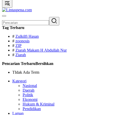
Pencarian
untuk:
Tag Terbaru
#
Zulkilfi Hasan
#
zoonosis
#
ZIP
#
Ziarah Makam H Abdullah Nur
#
Ziarah
Pencarian Terbaru
Bersihkan
TIdak Ada Term
Kategori
Nasional
Daerah
Politik
Ekonomi
Hukum & Kriminal
Pendidikan
Laman