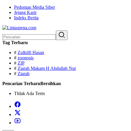
Langsung
Pedoman Media Siber
ke
Jejang Karir
konten
Indeks Berita
Pencarian
untuk:
Tag Terbaru
#
Zulkilfi Hasan
#
zoonosis
#
ZIP
#
Ziarah Makam H Abdullah Nur
#
Ziarah
Pencarian Terbaru
Bersihkan
TIdak Ada Term