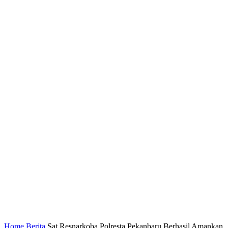
Home
Berita
Sat Resnarkoba Polresta Pekanbaru Berhasil Amankan