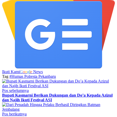
Ikuti Kami
G
o
o
g
l
e
News
Tag
#Humas Polresta Pekanbaru
Pos sebelumnya
Bupati Kasmarni Berikan Dukungan dan Do’a Kepada Azizul
dan Najih Ikuti Festival ASI
Pos berikutnya