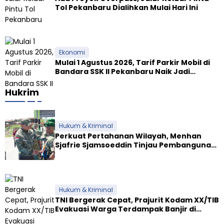
Tol Pekanbaru Dialihkan Mulai Hari Ini
Ekonomi
Mulai 1 Agustus 2026, Tarif Parkir Mobil di
Bandara SSK II Pekanbaru Naik Jadi
Rp9.000
Hukrim
Hukum & Kriminal
Perkuat Pertahanan Wilayah, Menhan
Sjafrie Sjamsoeddin Tinjau Pembangunan
Dua Yonif Teritorial di Riau
Hukum & Kriminal
TNI Bergerak Cepat, Prajurit Kodam XX/TIB
Evakuasi Warga Terdampak Banjir di
Padang