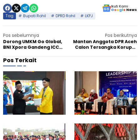
Ikuti Kami
G
o
o
g
l
e
News
Tag
Bupati Rohil
DPRD Rohil
LKPJ
Pos sebelumnya
Pos berikutnya
Dorong UMKM Go Global,
Mantan Anggota DPR Aceh
BNI Xpora Gandeng ICC
Calon Tersangka Korupsi,
Indonesia
Diciduk Bawa Sabu 20 Kg
Pos Terkait
K
S
Agustus 7, 2026
A
P
u
U
k
R
s
i
e
a
s
u
T
L
r
u
a