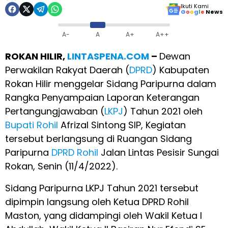
Ikuti Kami
G
o
o
g
l
e
News
A-
A
A+
A++
ROKAN HILIR,
LINTASPENA.COM
–
Dewan
Perwakilan Rakyat Daerah (
DPRD
) Kabupaten
Rokan Hilir menggelar Sidang Paripurna dalam
Rangka Penyampaian Laporan Keterangan
Pertangungjawaban (
LKPJ
) Tahun 2021 oleh
Bupati Rohil
Afrizal Sintong SIP, Kegiatan
tersebut berlangsung di Ruangan Sidang
Paripurna
DPRD Rohil
Jalan Lintas Pesisir Sungai
Rokan, Senin (11/4/2022).
Sidang Paripurna LKPJ Tahun 2021 tersebut
dipimpin langsung oleh Ketua DPRD Rohil
Maston, yang didampingi oleh Wakil Ketua l