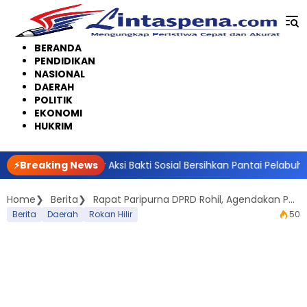
Langsung
ke
konten
BERANDA
PENDIDIKAN
NASIONAL
DAERAH
POLITIK
EKONOMI
HUKRIM
ngkalis Gelar Aksi Bakti Sosial Bersihkan Pantai Pelabuhan Sri Se
⚡Breaking News
Home
Berita
Rapat Paripurna DPRD Rohil, Agendakan Penjelasan LKPJ Tahun 2021
Berita
Daerah
Rokan Hilir
50