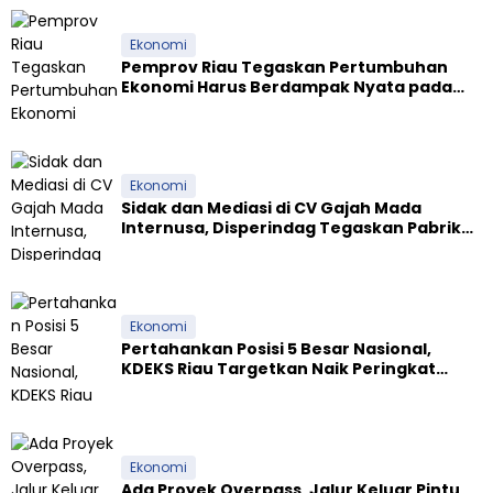
a
Ekonomi
Pemprov Riau Tegaskan Pertumbuhan
p
Ekonomi Harus Berdampak Nyata pada
u
Kesejahteraan Masyarakat
Ekonomi
Sidak dan Mediasi di CV Gajah Mada
Internusa, Disperindag Tegaskan Pabrik
Tapioka Wajib Patuhi Pergub
Ekonomi
Pertahankan Posisi 5 Besar Nasional,
KDEKS Riau Targetkan Naik Peringkat
Ekosistem Syariah
Ekonomi
Ada Proyek Overpass, Jalur Keluar Pintu