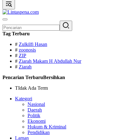
Pencarian
untuk:
Tag Terbaru
#
Zulkilfi Hasan
#
zoonosis
#
ZIP
#
Ziarah Makam H Abdullah Nur
#
Ziarah
Pencarian Terbaru
Bersihkan
TIdak Ada Term
Kategori
Nasional
Daerah
Politik
Ekonomi
Hukum & Kriminal
Pendidikan
Laman