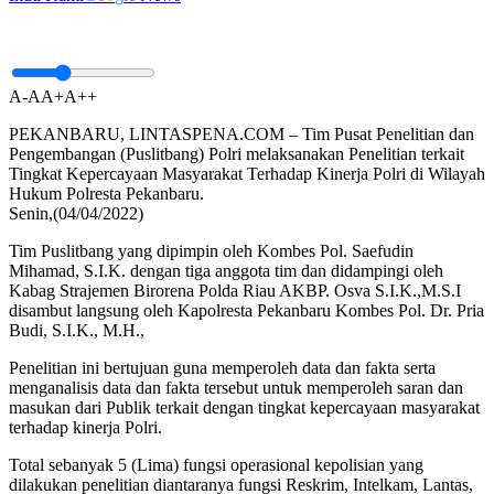
A-
A
A+
A++
PEKANBARU, LINTASPENA.COM – Tim Pusat Penelitian dan
Pengembangan (Puslitbang) Polri melaksanakan Penelitian terkait
Tingkat Kepercayaan Masyarakat Terhadap Kinerja Polri di Wilayah
Hukum Polresta Pekanbaru.
Senin,(04/04/2022)
Tim Puslitbang yang dipimpin oleh Kombes Pol. Saefudin
Mihamad, S.I.K. dengan tiga anggota tim dan didampingi oleh
Kabag Strajemen Birorena Polda Riau AKBP. Osva S.I.K.,M.S.I
disambut langsung oleh Kapolresta Pekanbaru Kombes Pol. Dr. Pria
Budi, S.I.K., M.H.,
Penelitian ini bertujuan guna memperoleh data dan fakta serta
menganalisis data dan fakta tersebut untuk memperoleh saran dan
masukan dari Publik terkait dengan tingkat kepercayaan masyarakat
terhadap kinerja Polri.
Total sebanyak 5 (Lima) fungsi operasional kepolisian yang
dilakukan penelitian diantaranya fungsi Reskrim, Intelkam, Lantas,