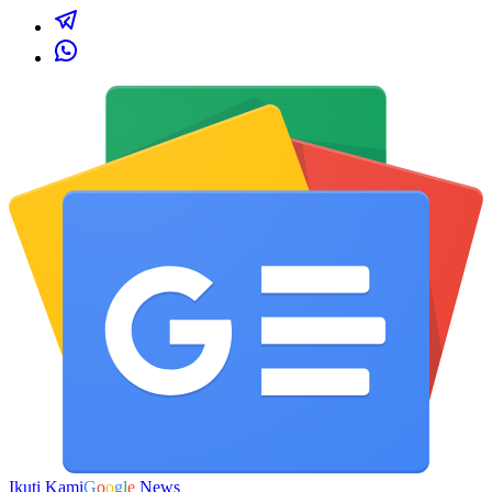
Ikuti Kami
G
o
o
g
l
e
News