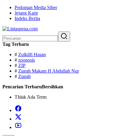
Langsung
Pedoman Media Siber
ke
Jejang Karir
konten
Indeks Berita
Pencarian
untuk:
Tag Terbaru
#
Zulkilfi Hasan
#
zoonosis
#
ZIP
#
Ziarah Makam H Abdullah Nur
#
Ziarah
Pencarian Terbaru
Bersihkan
TIdak Ada Term