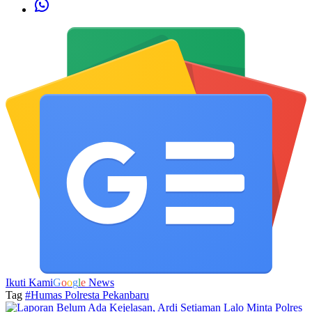
Ikuti Kami
G
o
o
g
l
e
News
Tag
#Humas Polresta Pekanbaru